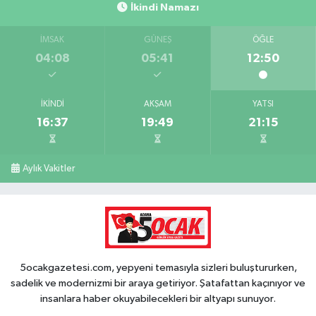
İkindi Namazı
İMSAK
GÜNEŞ
ÖĞLE
04:08
05:41
12:50
İKINDI
AKŞAM
YATSI
16:37
19:49
21:15
Aylık Vakitler
5ocakgazetesi.com, yepyeni temasıyla sizleri buluştururken,
sadelik ve modernizmi bir araya getiriyor. Şatafattan kaçınıyor ve
insanlara haber okuyabilecekleri bir altyapı sunuyor.