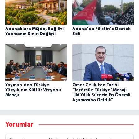
Adanalılara Müjde, Bağ Evi
Adana'da Filistin'e Destek
Yapmanın Sınırı Değişti
Seli
Yayman'dan Türkiye
Ömer Çelik'ten Tarihi
Yüzyılı'nın Kültür Vizyonu
'Terörsüz Türkiye' Mesajı
Mesajı
"İki Yıllık Sürecin En Önemli
Aşamasına Geldik"
Yorumlar