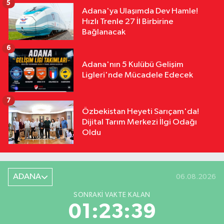
5
Adana'ya Ulaşımda Dev Hamle!
Hızlı Trenle 27 İl Birbirine
Bağlanacak
6
Adana'nın 5 Kulübü Gelişim
Ligleri'nde Mücadele Edecek
7
Özbekistan Heyeti Sarıçam'da!
Dijital Tarım Merkezi İlgi Odağı
Oldu
ADANA
06.08.2026
SONRAKI VAKTE KALAN
01:23:38