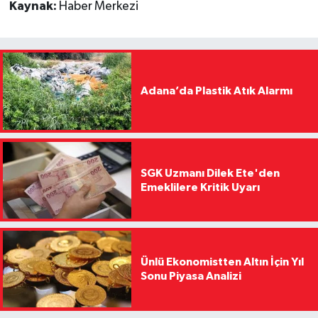
Kaynak:
Haber Merkezi
Adana’da Plastik Atık Alarmı
SGK Uzmanı Dilek Ete'den
Emeklilere Kritik Uyarı
Ünlü Ekonomistten Altın İçin Yıl
Sonu Piyasa Analizi