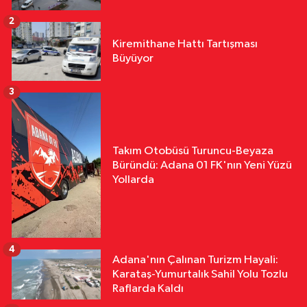
2
Kiremithane Hattı Tartışması
Büyüyor
3
Takım Otobüsü Turuncu-Beyaza
Büründü: Adana 01 FK'nın Yeni Yüzü
Yollarda
4
Adana'nın Çalınan Turizm Hayali:
Karataş-Yumurtalık Sahil Yolu Tozlu
Raflarda Kaldı