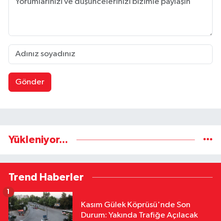
Gönder
Yükleniyor...
Trend Haberler
1
Kasım Gülek Köprüsü'nde Son
Durum: Yakında Trafiğe Açılacak