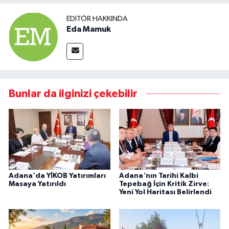
EDITÖR HAKKINDA
Eda Mamuk
Bunlar da ilginizi çekebilir
Adana'da YİKOB Yatırımları
Adana'nın Tarihi Kalbi
Masaya Yatırıldı
Tepebağ İçin Kritik Zirve:
Yeni Yol Haritası Belirlendi