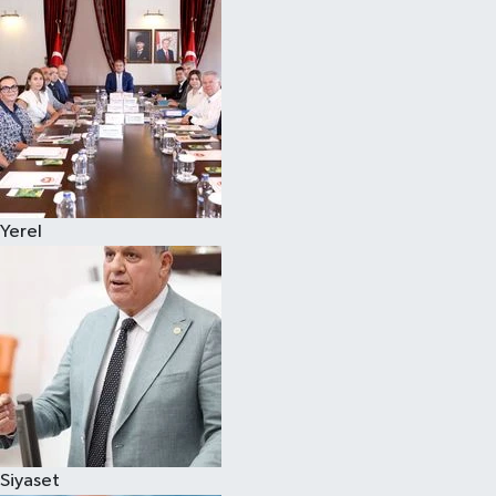
Magazin
Özel
Resmi İlanlar
Sağlık
Yerel
Siyaset
Spor
Yaşam
Yerel Yönetimler
Siyaset
Yurttan