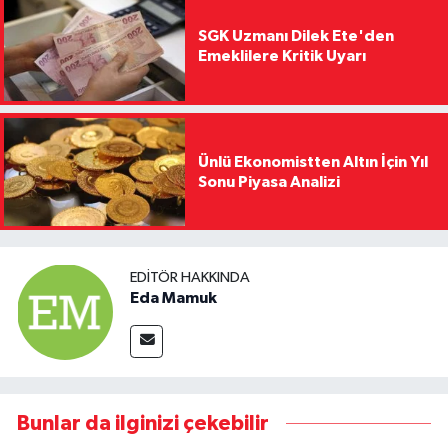
SGK Uzmanı Dilek Ete'den
Emeklilere Kritik Uyarı
Ünlü Ekonomistten Altın İçin Yıl
Sonu Piyasa Analizi
EDITÖR HAKKINDA
Eda Mamuk
Bunlar da ilginizi çekebilir