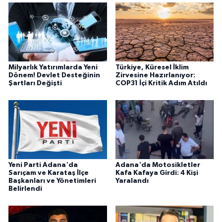
Milyarlık Yatırımlarda Yeni
Türkiye, Küresel İklim
Dönem! Devlet Desteğinin
Zirvesine Hazırlanıyor:
Şartları Değişti
COP31 İçi Kritik Adım Atıldı
Yeni Parti Adana'da
Adana'da Motosikletler
Sarıçam ve Karataş İlçe
Kafa Kafaya Girdi: 4 Kişi
Başkanları ve Yönetimleri
Yaralandı
Belirlendi