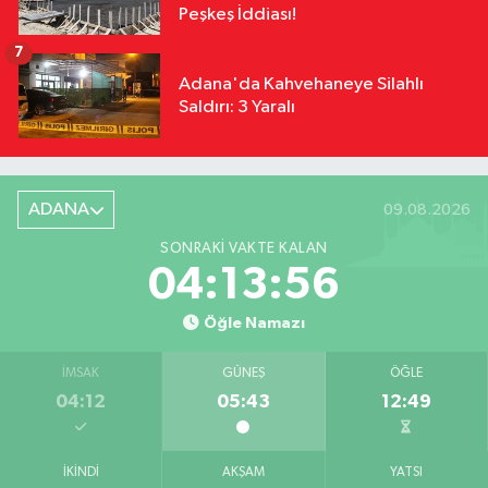
Peşkeş İddiası!
7
Adana'da Kahvehaneye Silahlı
Saldırı: 3 Yaralı
ADANA
09.08.2026
SONRAKI VAKTE KALAN
04:13:55
Öğle Namazı
İMSAK
GÜNEŞ
ÖĞLE
04:12
05:43
12:49
İKINDI
AKŞAM
YATSI