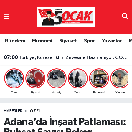
Asayiş
Adana Nöbetçi Eczaneler
Bilim & Teknoloji
Adana Hava Durumu
Gündem
Ekonomi
Siyaset
Spor
Yazarlar
R
Çevre
Adana Namaz Vakitleri
07:00
Türkiye, Küresel İklim Zirvesine Hazırlanıyor: COP31 İçi Kritik Adım Atıldı
Dünya
Adana Trafik Yoğunluk Haritası
Eğitim
Süper Lig Puan Durumu ve Fikstür
Özel
Siyaset
Asayiş
Çevre
Ekonomi
Yaşam
Ekonomi
Tüm Manşetler
HABERLER
ÖZEL
Gündem
Son Dakika Haberleri
Adana’da İnşaat Patlaması:
Haber Reklam
Haber Arşivi