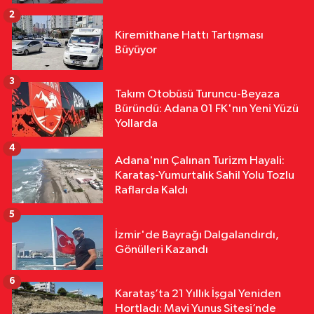
2
Kültür & Sanat
Kiremithane Hattı Tartışması
10:32
56 Yıllık Sinema Yolculuğu:
Büyüyor
Altın Koza’nın Adana’dan Dünyaya
Uzanan Hikâyesi
3
Takım Otobüsü Turuncu-Beyaza
Siyaset
Büründü: Adana 01 FK'nın Yeni Yüzü
10:24
Çocuklara Yönelik Yeni
Yollarda
Düzenleme Yasalaştı! Cezalarda
4
Önemli Değişiklik
Adana'nın Çalınan Turizm Hayali:
Karataş-Yumurtalık Sahil Yolu Tozlu
Raflarda Kaldı
5
İzmir'de Bayrağı Dalgalandırdı,
Gönülleri Kazandı
6
Karataş’ta 21 Yıllık İşgal Yeniden
Hortladı: Mavi Yunus Sitesi’nde