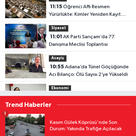
11:15
Öğrenci Affı Resmen
Yürürlükte: Kimler Yeniden Kayıt
Yaptırabilecek?
Siyaset
11:01
AK Parti Sarıçam’da 77.
Danışma Meclisi Toplantısı
Asayiş
10:55
Adana’da Tünel Göçüğünde
Acı Bilanço: Ölü Sayısı 2’ye Yükseldi
Ekonomi
10:51
Şevkin’den Çukurova Çiftçisi
Trend Haberler
İçin Acil Fiyat ve Kredi Çağrısı
1
Çevre
Kasım Gülek Köprüsü'nde Son
10:45
Adana’da Sıcak Hava Alarmı!
Durum: Yakında Trafiğe Açılacak
Termometreler 41’i Görecek