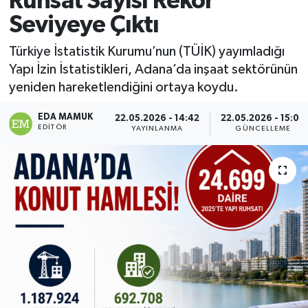
Ruhsat Sayısı Rekor
Seviyeye Çıktı
Magazin
Türkiye İstatistik Kurumu’nun (TÜİK) yayımladığı
Özel
Yapı İzin İstatistikleri, Adana’da inşaat sektörünün
yeniden hareketlendiğini ortaya koydu.
Resmi İlanlar
EDA MAMUK
22.05.2026 - 14:42
22.05.2026 - 15:09
EDITÖR
Sağlık
YAYINLANMA
GÜNCELLEME
Siyaset
Spor
Yaşam
Yerel Yönetimler
Yurttan