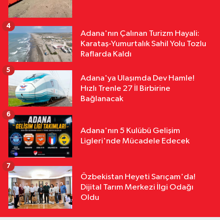
4
Adana'nın Çalınan Turizm Hayali:
Karataş-Yumurtalık Sahil Yolu Tozlu
Raflarda Kaldı
5
Adana'ya Ulaşımda Dev Hamle!
Hızlı Trenle 27 İl Birbirine
Bağlanacak
6
Adana'nın 5 Kulübü Gelişim
Ligleri'nde Mücadele Edecek
7
Özbekistan Heyeti Sarıçam'da!
Dijital Tarım Merkezi İlgi Odağı
Oldu