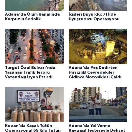
Adana'da Ölüm Kanalında
İçişleri Duyurdu: 71 İlde
Karpuzlu Serinlik
Uyuşturucu Operasyonu
Turgut Özal Bulvarı'nda
Adana'da Pes Dedirten
Yaşanan Trafik Terörü
Hırsızlık! Çevredekiler
Vatandaşı İsyan Ettirdi
Gidince Motosikleti Çaldı
Kozan'da Kaçak Tütün
Adana'da Yol Verme
Operasyonu! 69 Kilo Tütün
Kavgası! Testereyle Dehşet