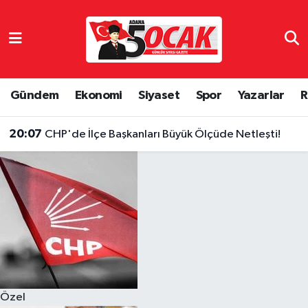
Asayiş
Hava Durumu
Bilim & Teknoloji
Trafik Durumu
Gündem
Ekonomi
Siyaset
Spor
Yazarlar
R
Çevre
Süper Lig Puan Durumu ve Fikstür
20:07
CHP'de İlçe Başkanları Büyük Ölçüde Netleşti!
Dünya
Tüm Manşetler
Eğitim
Son Dakika Haberleri
Ekonomi
Haber Arşivi
Gündem
Özel
Haber Reklam