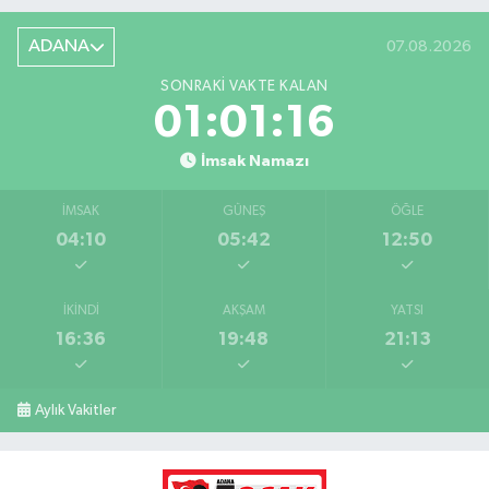
ADANA
07.08.2026
SONRAKI VAKTE KALAN
01:01:15
İmsak Namazı
İMSAK
GÜNEŞ
ÖĞLE
04:10
05:42
12:50
İKINDI
AKŞAM
YATSI
16:36
19:48
21:13
Aylık Vakitler