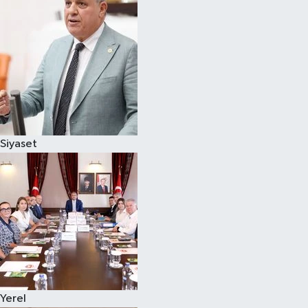
Magazin
Özel
Resmi İlanlar
Sağlık
Siyaset
Siyaset
Spor
Yaşam
Yerel Yönetimler
Yerel
Yurttan