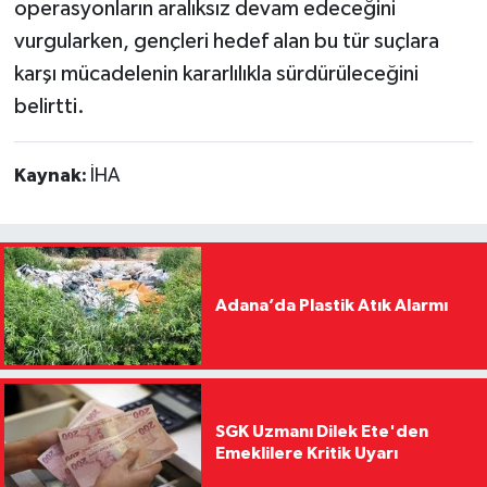
operasyonların aralıksız devam edeceğini
vurgularken, gençleri hedef alan bu tür suçlara
karşı mücadelenin kararlılıkla sürdürüleceğini
belirtti.
Kaynak:
İHA
Adana’da Plastik Atık Alarmı
SGK Uzmanı Dilek Ete'den
Emeklilere Kritik Uyarı