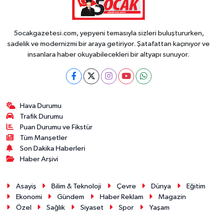
5ocakgazetesi.com, yepyeni temasıyla sizleri buluştururken,
sadelik ve modernizmi bir araya getiriyor. Şatafattan kaçınıyor ve
insanlara haber okuyabilecekleri bir altyapı sunuyor.
Hava Durumu
Trafik Durumu
Puan Durumu ve Fikstür
Tüm Manşetler
Son Dakika Haberleri
Haber Arşivi
Asayiş
Bilim & Teknoloji
Çevre
Dünya
Eğitim
Ekonomi
Gündem
Haber Reklam
Magazin
Özel
Sağlık
Siyaset
Spor
Yaşam