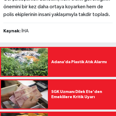
önemini bir kez daha ortaya koyarken hem de
polis ekiplerinin insani yaklaşımıyla takdir topladı.
Kaynak:
İHA
Adana’da Plastik Atık Alarmı
SGK Uzmanı Dilek Ete'den
Emeklilere Kritik Uyarı