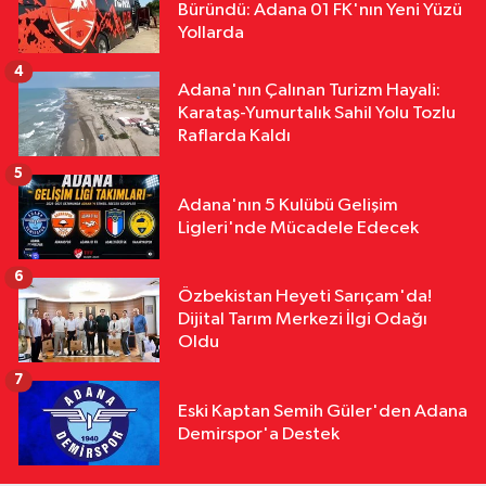
Büründü: Adana 01 FK'nın Yeni Yüzü
16:22
TFFHGD'den Yeni Sezon
Yollarda
Çağrısı "Sahada Adalet, Tribünde
4
Saygı Olsun"
Adana'nın Çalınan Turizm Hayali:
Karataş-Yumurtalık Sahil Yolu Tozlu
Raflarda Kaldı
5
Adana'nın 5 Kulübü Gelişim
Ligleri'nde Mücadele Edecek
6
Özbekistan Heyeti Sarıçam'da!
Dijital Tarım Merkezi İlgi Odağı
Oldu
7
Eski Kaptan Semih Güler'den Adana
Demirspor'a Destek