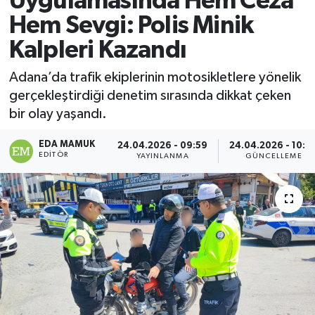
Uygulamasında Hem Ceza
Hem Sevgi: Polis Minik
Magazin
Kalpleri Kazandı
Özel
Adana’da trafik ekiplerinin motosikletlere yönelik
gerçekleştirdiği denetim sırasında dikkat çeken
Resmi İlanlar
bir olay yaşandı.
Sağlık
EDA MAMUK
24.04.2026 - 09:59
24.04.2026 - 10:0
EDITÖR
YAYINLANMA
GÜNCELLEME
Siyaset
Spor
Yaşam
Yerel Yönetimler
Yurttan