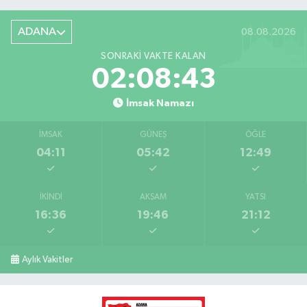
ADANA
08.08.2026
SONRAKI VAKTE KALAN
02:08:43
İmsak Namazı
İMSAK
GÜNEŞ
ÖĞLE
04:11
05:42
12:49
İKINDI
AKŞAM
YATSI
16:36
19:46
21:12
Aylık Vakitler