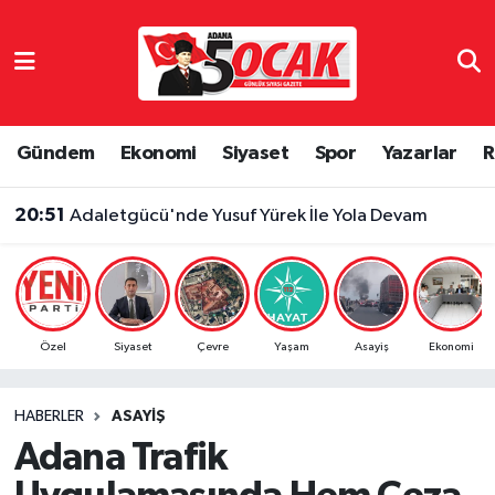
Asayiş
Adana Nöbetçi Eczaneler
Bilim & Teknoloji
Adana Hava Durumu
Gündem
Ekonomi
Siyaset
Spor
Yazarlar
R
Çevre
Adana Namaz Vakitleri
20:51
Adaletgücü'nde Yusuf Yürek İle Yola Devam
Dünya
Adana Trafik Yoğunluk Haritası
Eğitim
Süper Lig Puan Durumu ve Fikstür
Özel
Siyaset
Çevre
Yaşam
Asayiş
Ekonomi
Ekonomi
Tüm Manşetler
HABERLER
ASAYIŞ
Gündem
Son Dakika Haberleri
Adana Trafik
Haber Reklam
Haber Arşivi