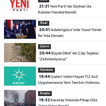
21:31
Yeni Parti’de Seyhan’da
Kulisler Hareketlendi!
Özel
20:51
Adaletgücü'nde Yusuf Yürek
İle Yola Devam
Çevre
20:44
Büyük Dikili'de Çöp Tepkisi:
"Zehirleniyoruz"
Gündem
19:44
İçişleri'nden Hayat 112 Acil
Uygulamasına Yeni Tanıtım Videosu
Asayiş
19:32
Karataş Yolunda Pikap Göz