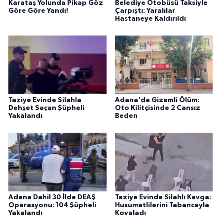
Karataş Yolunda Pikap Göz
Belediye Otobüsü Taksiyle
Göre Göre Yandı!
Çarpıştı: Yaralılar
Hastaneye Kaldırıldı
Taziye Evinde Silahla
Adana'da Gizemli Ölüm:
Dehşet Saçan Şüpheli
Oto Kilitçisinde 2 Cansız
Yakalandı
Beden
Adana Dahil 30 İlde DEAŞ
Taziye Evinde Silahlı Kavga:
Operasyonu: 104 Şüpheli
Husumetlilerini Tabancayla
Yakalandı
Kovaladı