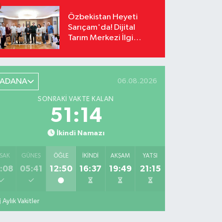
Özbekistan Heyeti
Sarıçam'da! Dijital
Tarım Merkezi İlgi
Odağı Oldu
ADANA
06.08.2026
SONRAKI VAKTE KALAN
51:13
İkindi Namazı
SAK
GÜNEŞ
ÖĞLE
İKINDI
AKŞAM
YATSI
:08
05:41
12:50
16:37
19:49
21:15
Aylık Vakitler