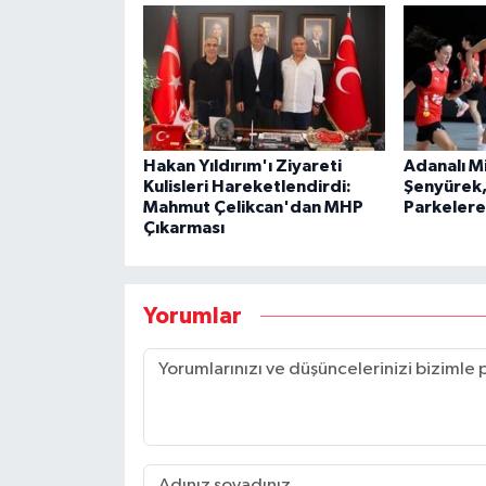
Hakan Yıldırım'ı Ziyareti
Adanalı Mil
Kulisleri Hareketlendirdi:
Şenyürek,
Mahmut Çelikcan'dan MHP
Parkeler
Çıkarması
Yorumlar