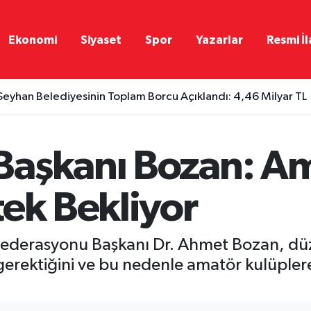
Ekonomi
Siyaset
Spor
Yazarlar
Resmi İl
Seyhan Belediyesinin Toplam Borcu Açıklandı: 4,46 Milyar TL
Başkanı Bozan: A
tek Bekliyor
ederasyonu Başkanı Dr. Ahmet Bozan, düz
gerektiğini ve bu nedenle amatör kulüplere