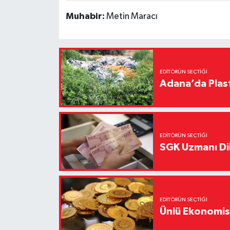
Muhabir:
Metin Maracı
EDITÖRÜN SEÇTIĞI
Adana’da Plast
EDITÖRÜN SEÇTIĞI
SGK Uzmanı Dil
EDITÖRÜN SEÇTIĞI
Ünlü Ekonomistt