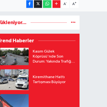
-
+
A
A
ükleniyor...
Trend Haberler
Kasım Gülek
Köprüsü'nde Son
Durum: Yakında Trafiğe
Açılacak
Kiremithane Hattı
Tartışması Büyüyor