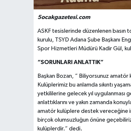
5ocakgazetesi.com
ASKF tesislerinde düzenlenen basın 
kurulu, TSYD Adana Şube Başkanı Engi
Spor Hizmetleri Müdürü Kadir Gül, kulüp
“SORUNLARI ANLATTIK”
Başkan Bozan, “ Biliyorsunuz amatör kul
Kulüplerimiz bu anlamda sıkıntı yaşa
yetkililerine gelecek yıl uygulanması g
anlattıklarını ve yakın zamanda konuyla i
amatör kulüplere destek vereceğine i
birçok olumsuzluğun önüne geçebiliri
kulüplerdir.” dedi.