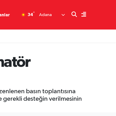
°
34
anlar
Adana
matör
enlenen basın toplantısına
 gerekli desteğin verilmesinin