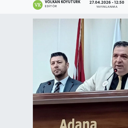
VOLKAN KOYUTÜRK
27.04.2026 - 12:50
EDITÖR
YAYINLANMA
Magazin
Özel
Resmi İlanlar
Sağlık
Siyaset
Spor
Yaşam
Yerel Yönetimler
Yurttan