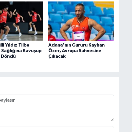
li Yıldız Tilbe
Adana'nın Gururu Kayhan
 Sağlığına Kavuşup
Özer, Avrupa Sahnesine
e Döndü
Çıkacak