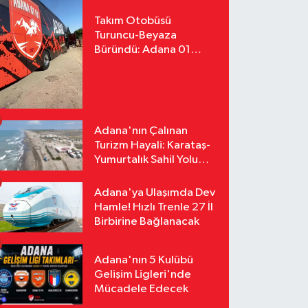
Takım Otobüsü
Turuncu-Beyaza
Büründü: Adana 01
FK'nın Yeni Yüzü
Yollarda
Adana'nın Çalınan
Turizm Hayali: Karataş-
Yumurtalık Sahil Yolu
Tozlu Raflarda Kaldı
Adana'ya Ulaşımda Dev
Hamle! Hızlı Trenle 27 İl
Birbirine Bağlanacak
Adana'nın 5 Kulübü
Gelişim Ligleri'nde
Mücadele Edecek