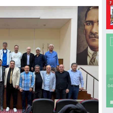
7
İM
04