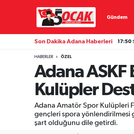
Gündem
Asayiş
Hava Durumu
Bilim & Teknoloji
Trafik Durumu
Son Dakika Adana Haberleri
17:50
Çevre
Süper Lig Puan Durumu ve Fikstür
HABERLER
ÖZEL
Adana ASKF 
Dünya
Tüm Manşetler
Kulüpler Des
Eğitim
Son Dakika Haberleri
Ekonomi
Haber Arşivi
Adana Amatör Spor Kulüpleri F
gençleri spora yönlendirilmesi 
Gündem
şart olduğunu dile getirdi.
Haber Reklam