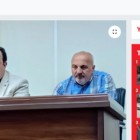
Y
1
2
3