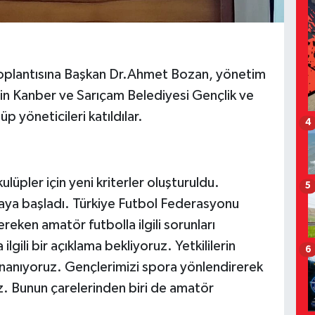
toplantısına Başkan Dr.Ahmet Bozan, yönetim
n Kanber ve Sarıçam Belediyesi Gençlik ve
 yöneticileri katıldılar.
4
üpler için yeni kriterler oluşturuldu.
5
maya başladı. Türkiye Futbol Federasyonu
ereken amatör futbolla ilgili sorunları
lgili bir açıklama bekliyoruz. Yetkililerin
6
nanıyoruz. Gençlerimizi spora yönlendirerek
z. Bunun çarelerinden biri de amatör