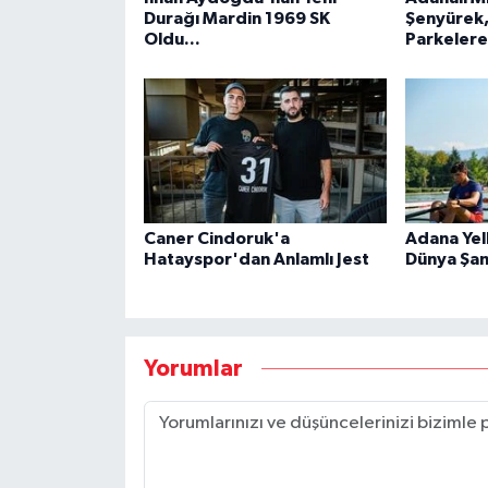
Durağı Mardin 1969 SK
Şenyürek,
Oldu...
Parkeler
Caner Cindoruk'a
Adana Yel
Hatayspor'dan Anlamlı Jest
Dünya Şam
Yorumlar