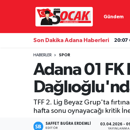
Gündem
Asayiş
Hava Durumu
Bilim & Teknoloji
Trafik Durumu
Son Dakika Adana Haberleri
20:07
Çevre
Süper Lig Puan Durumu ve Fikstür
HABERLER
SPOR
Adana 01 FK 
Dünya
Tüm Manşetler
Dağlıoğlu'nda
Eğitim
Son Dakika Haberleri
Ekonomi
Haber Arşivi
TFF 2. Lig Beyaz Grup'ta fırtın
hafta sonu oynayacağı kritik İne
Gündem
SAFFET BUĞRA ERDEMLI
03.04.2026 - 0
Haber Reklam
EDITÖR
YAYINLANMA