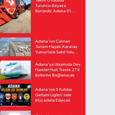
Takım Otobüsü
Turuncu-Beyaza
Büründü: Adana 01
FK'nın Yeni Yüzü
Yollarda
Adana'nın Çalınan
Turizm Hayali: Karataş-
Yumurtalık Sahil Yolu
Tozlu Raflarda Kaldı
Adana'ya Ulaşımda Dev
Hamle! Hızlı Trenle 27 İl
Birbirine Bağlanacak
Adana'nın 5 Kulübü
Gelişim Ligleri'nde
Mücadele Edecek