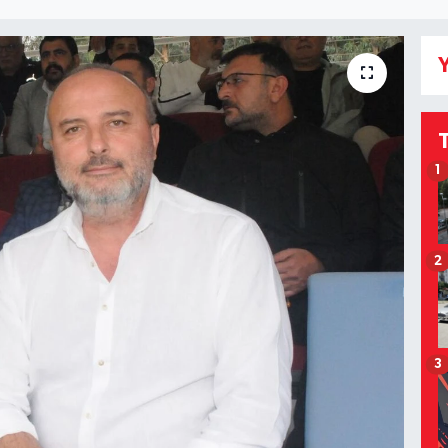
Y
1
2
3