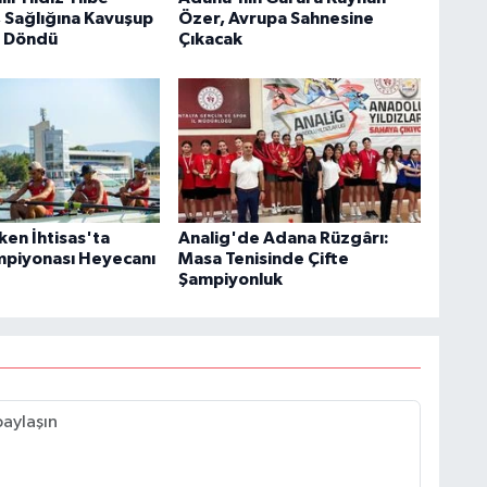
 Sağlığına Kavuşup
Özer, Avrupa Sahnesine
e Döndü
Çıkacak
ken İhtisas'ta
Analig'de Adana Rüzgârı:
piyonası Heyecanı
Masa Tenisinde Çifte
Şampiyonluk