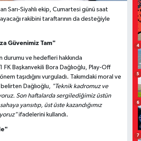
lan Sarı-Siyahlı ekip, Cumartesi günü saat
ayacağı rakibini taraftarının da desteğiyle
ıza Güvenimiz Tam"
4
on durumu ve hedefleri hakkında
FK Başkanvekili Bora Dağlıoğlu, Play-Off
5
 önem taşıdığını vurguladı. Takımdaki moral ve
belirten Dağlıoğlu,
"Teknik kadromuz ve
ruz. Son haftalarda sergilediğimiz üstün
6
sahaya yansıtıp, üst üste kazandığımız
iyoruz"
ifadelerini kullandı.
de"
7