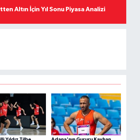
en Altın İçin Yıl Sonu Piyasa Analizi
li Yıldız Tilbe
Adana'nın Gururu Kayhan