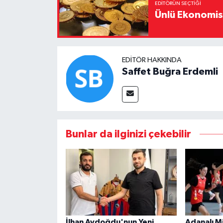
EDITÖRÜN SEÇTIĞI
Ünlü Ekonomistt
EDITÖR HAKKINDA
Saffet Buğra Erdemli
Bunlar da ilginizi çekebilir
İlhan Aydoğdu'nun Yeni
Adanalı Mil