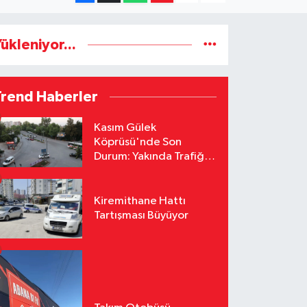
ükleniyor...
Trend Haberler
Kasım Gülek
Köprüsü'nde Son
Durum: Yakında Trafiğe
Açılacak
Kiremithane Hattı
Tartışması Büyüyor