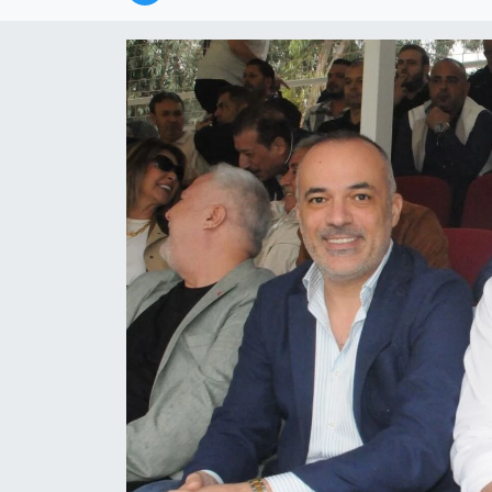
Magazin
Özel
Resmi İlanlar
Sağlık
Siyaset
Spor
Yaşam
Yerel Yönetimler
Yurttan