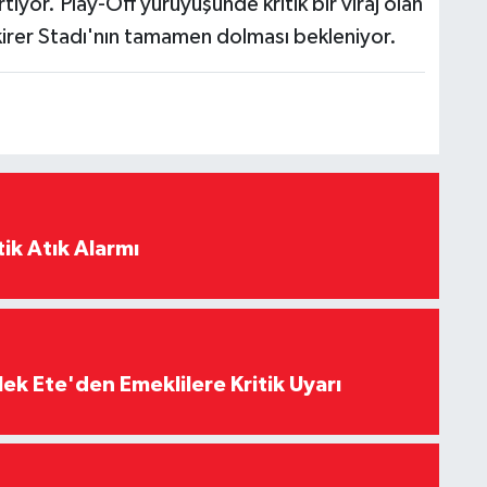
iyor. Play-Off yürüyüşünde kritik bir viraj olan
kirer Stadı'nın tamamen dolması bekleniyor.
ik Atık Alarmı
ek Ete'den Emeklilere Kritik Uyarı