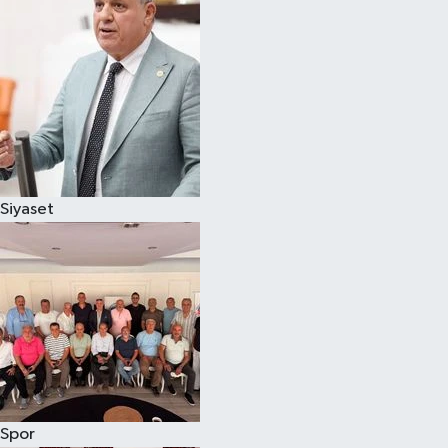
Magazin
Özel
Resmi İlanlar
Sağlık
Siyaset
Siyaset
Spor
Yaşam
Yerel Yönetimler
Spor
Yurttan