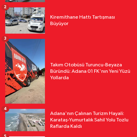
2
Kiremithane Hattı Tartışması
Büyüyor
3
Takım Otobüsü Turuncu-Beyaza
Büründü: Adana 01 FK'nın Yeni Yüzü
Yollarda
4
Adana'nın Çalınan Turizm Hayali:
Karataş-Yumurtalık Sahil Yolu Tozlu
Raflarda Kaldı
5