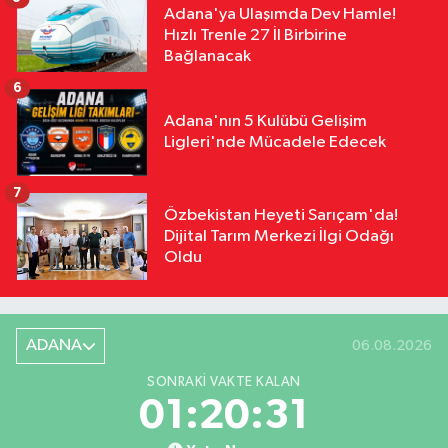
Adana'ya Ulaşımda Dev Hamle!
Hızlı Trenle 27 İl Birbirine
Bağlanacak
6
Adana'nın 5 Kulübü Gelişim
Ligleri'nde Mücadele Edecek
7
Özbekistan Heyeti Sarıçam'da!
Dijital Tarım Merkezi İlgi Odağı
Oldu
ADANA
06.08.2026
SONRAKI VAKTE KALAN
01:20:30