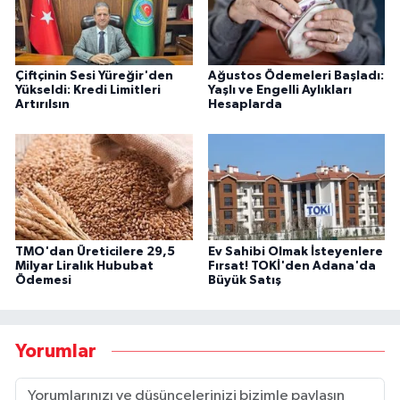
Çiftçinin Sesi Yüreğir'den
Ağustos Ödemeleri Başladı:
Yükseldi: Kredi Limitleri
Yaşlı ve Engelli Aylıkları
Artırılsın
Hesaplarda
TMO'dan Üreticilere 29,5
Ev Sahibi Olmak İsteyenlere
Milyar Liralık Hububat
Fırsat! TOKİ'den Adana'da
Ödemesi
Büyük Satış
Yorumlar