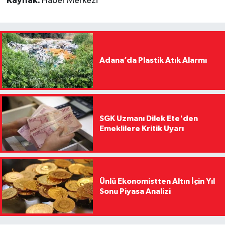
Kaynak:
Haber Merkezi
Adana’da Plastik Atık Alarmı
SGK Uzmanı Dilek Ete'den
Emeklilere Kritik Uyarı
Ünlü Ekonomistten Altın İçin Yıl
Sonu Piyasa Analizi