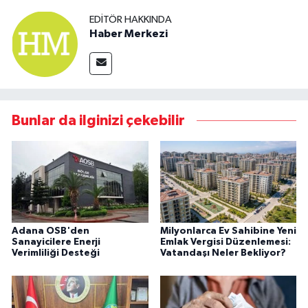
EDITÖR HAKKINDA
Haber Merkezi
Bunlar da ilginizi çekebilir
Adana OSB'den
Milyonlarca Ev Sahibine Yeni
Sanayicilere Enerji
Emlak Vergisi Düzenlemesi:
Verimliliği Desteği
Vatandaşı Neler Bekliyor?