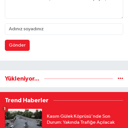
Gönder
Yükleniyor...
Trend Haberler
1
Kasım Gülek Köprüsü'nde Son
Durum: Yakında Trafiğe Açılacak