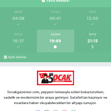
Yatsı Namazı
İMSAK
GÜNEŞ
ÖĞLE
04:08
05:41
12:50
İKINDI
AKŞAM
YATSI
16:37
19:49
21:15
Aylık Vakitler
5ocakgazetesi.com, yepyeni temasıyla sizleri buluştururken,
sadelik ve modernizmi bir araya getiriyor. Şatafattan kaçınıyor ve
insanlara haber okuyabilecekleri bir altyapı sunuyor.