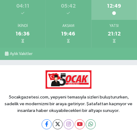
04:11
05:42
12:49
İKINDI
AKŞAM
YATSI
16:36
19:46
21:12
Aylık Vakitler
5ocakgazetesi.com, yepyeni temasıyla sizleri buluştururken,
sadelik ve modernizmi bir araya getiriyor. Şatafattan kaçınıyor ve
insanlara haber okuyabilecekleri bir altyapı sunuyor.