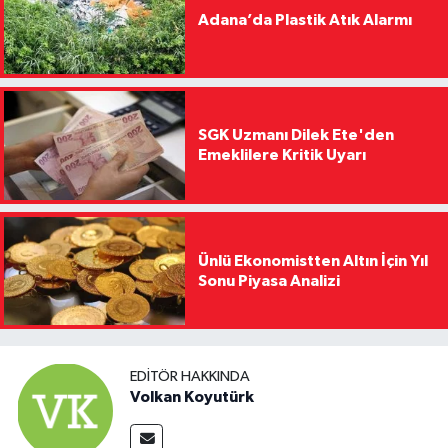
Adana’da Plastik Atık Alarmı
SGK Uzmanı Dilek Ete'den
Emeklilere Kritik Uyarı
Ünlü Ekonomistten Altın İçin Yıl
Sonu Piyasa Analizi
EDITÖR HAKKINDA
Volkan Koyutürk