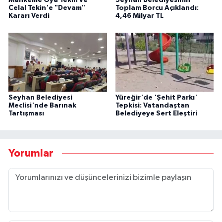
Mahkeme Oya Tekin ve
Seyhan Belediyesinin
Celal Tekin'e "Devam"
Toplam Borcu Açıklandı:
Kararı Verdi
4,46 Milyar TL
Seyhan Belediyesi
Yüreğir'de 'Şehit Parkı'
Meclisi'nde Barınak
Tepkisi: Vatandaştan
Tartışması
Belediyeye Sert Eleştiri
Yorumlar