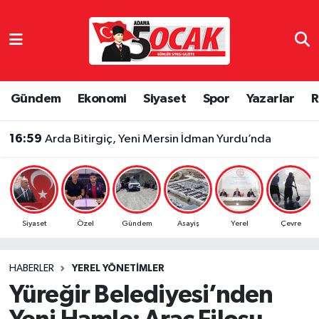
Asayiş
Adana Nöbetçi Eczaneler
Bilim & Teknoloji
Adana Hava Durumu
Gündem
Ekonomi
Siyaset
Spor
Yazarlar
R
Çevre
Adana Namaz Vakitleri
16:59
Arda Bitirgiç, Yeni Mersin İdman Yurdu’nda
Dünya
Adana Trafik Yoğunluk Haritası
Eğitim
Süper Lig Puan Durumu ve Fikstür
Siyaset
Özel
Gündem
Asayiş
Yerel
Çevre
Ekonomi
Tüm Manşetler
HABERLER
YEREL YÖNETIMLER
Gündem
Son Dakika Haberleri
Yüreğir Belediyesi’nden
Haber Reklam
Haber Arşivi