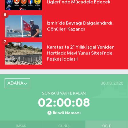
Ligleri'nde Mücadele Edecek
6
İzmir'de Bayrağı Dalgalandırdı,
Gönülleri Kazandı
7
Karataş’ta 21 Yıllık İşgal Yeniden
Hortladı: Mavi Yunus Sitesi’nde
Peşkeş İddiası!
ADANA
08.08.2026
SONRAKI VAKTE KALAN
02:00:08
İkindi Namazı
İMSAK
GÜNEŞ
ÖĞLE