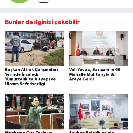
Bunlar da ilginizi çekebilir
Başkan Altıok Çalışmaları
Vali Yavuz, Sarıçam'ın 69
Yerinde İnceledi:
Mahalle Muhtarıyla Bir
Yumurtalık'ta Altyapı ve
Araya Geldi
Ulaşım Seferberliği