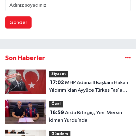
Gönder
Son Haberler
Siyaset
17:02
MHP Adana İl Başkanı Hakan
Yıldırım'dan Ayyüce Türkeş Taş'a
Çok Sert Tepki "Haddinizi Bilin!"
Özel
16:59
Arda Bitirgiç, Yeni Mersin
İdman Yurdu’nda
Gündem