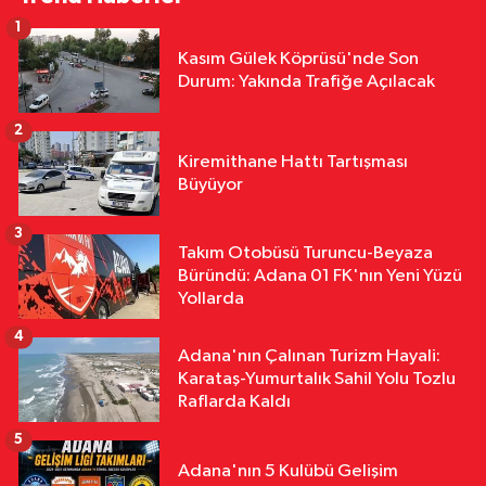
Hayatını Kaybetti, 1 İşçi Yaralandı
1
Asayiş
Kasım Gülek Köprüsü'nde Son
12:31
Adana İmamoğlu'nda
Durum: Yakında Trafiğe Açılacak
Yedigöze İçme Suyu Projesi
Şantiyesinde Göçük: İşçileri Toprak
2
Özel
Altında Kaldı!
Kiremithane Hattı Tartışması
12:02
Başkan Altıok Çalışmaları
Büyüyor
Yerinde İnceledi: Yumurtalık'ta
Altyapı ve Ulaşım Seferberliği
3
Takım Otobüsü Turuncu-Beyaza
Çevre
Büründü: Adana 01 FK'nın Yeni Yüzü
11:42
Adana'nın Kavurucu
Yollarda
Sıcağında İşçilerin Zorlu Asfalt
4
Mesaisi Sürüyor
Adana'nın Çalınan Turizm Hayali:
Karataş-Yumurtalık Sahil Yolu Tozlu
Raflarda Kaldı
5
Adana'nın 5 Kulübü Gelişim