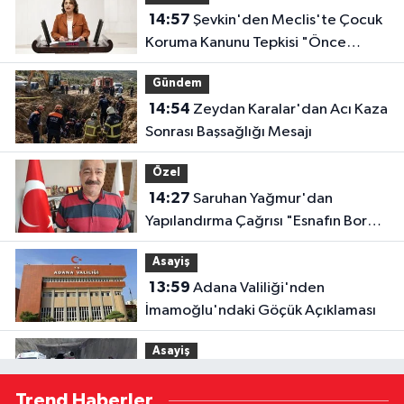
14:57
Şevkin'den Meclis'te Çocuk
Koruma Kanunu Tepkisi "Önce
Bataklığı Kurutmak Zorundayız"
Gündem
14:54
Zeydan Karalar'dan Acı Kaza
Sonrası Başsağlığı Mesajı
Özel
14:27
Saruhan Yağmur'dan
Yapılandırma Çağrısı "Esnafın Borç
Yükü Hafifletilmeli"
Asayiş
13:59
Adana Valiliği'nden
İmamoğlu'ndaki Göçük Açıklaması
Asayiş
13:54
Yedigöze İçme Suyu
Trend Haberler
Tünelinde Kaya Göçüğü: 1 İşçi