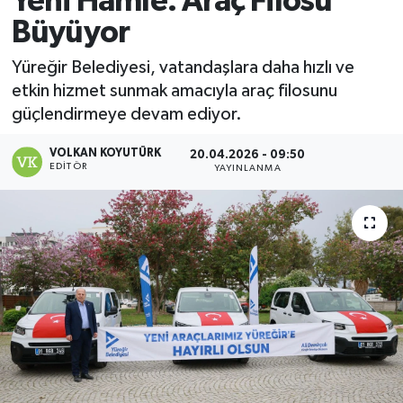
Yeni Hamle: Araç Filosu
Büyüyor
Magazin
Yüreğir Belediyesi, vatandaşlara daha hızlı ve
Özel
etkin hizmet sunmak amacıyla araç filosunu
güçlendirmeye devam ediyor.
Resmi İlanlar
VOLKAN KOYUTÜRK
20.04.2026 - 09:50
EDITÖR
Sağlık
YAYINLANMA
Siyaset
Spor
Yaşam
Yerel Yönetimler
Yurttan