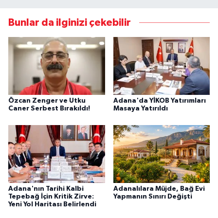
Bunlar da ilginizi çekebilir
Özcan Zenger ve Utku
Adana'da YİKOB Yatırımları
Caner Serbest Bırakıldı!
Masaya Yatırıldı
Adana'nın Tarihi Kalbi
Adanalılara Müjde, Bağ Evi
Tepebağ İçin Kritik Zirve:
Yapmanın Sınırı Değişti
Yeni Yol Haritası Belirlendi