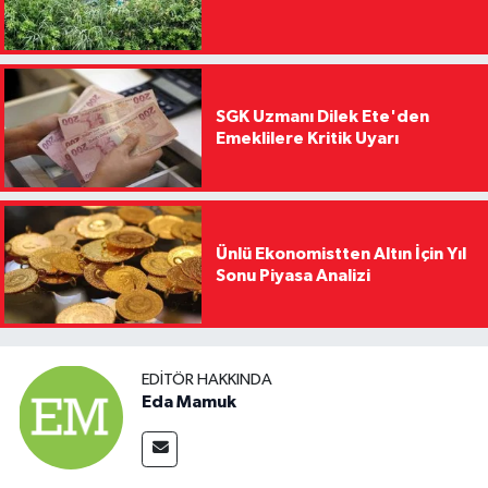
SGK Uzmanı Dilek Ete'den
Emeklilere Kritik Uyarı
Ünlü Ekonomistten Altın İçin Yıl
Sonu Piyasa Analizi
EDITÖR HAKKINDA
Eda Mamuk