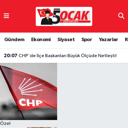
Asayiş
Hava Durumu
Bilim & Teknoloji
Trafik Durumu
Gündem
Ekonomi
Siyaset
Spor
Yazarlar
R
Çevre
Süper Lig Puan Durumu ve Fikstür
20:07
CHP'de İlçe Başkanları Büyük Ölçüde Netleşti!
Dünya
Tüm Manşetler
Eğitim
Son Dakika Haberleri
Ekonomi
Haber Arşivi
Gündem
Özel
Haber Reklam