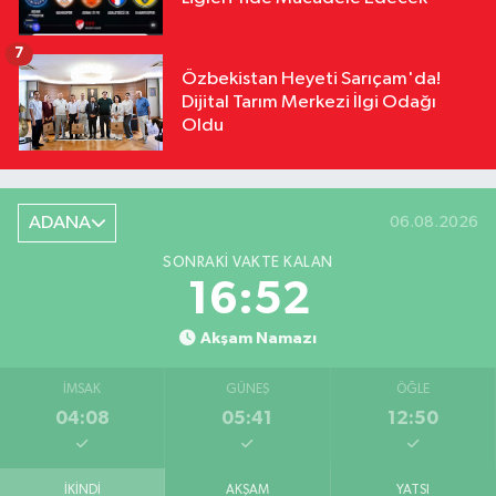
7
Özbekistan Heyeti Sarıçam'da!
Dijital Tarım Merkezi İlgi Odağı
Oldu
ADANA
06.08.2026
SONRAKI VAKTE KALAN
16:51
Akşam Namazı
İMSAK
GÜNEŞ
ÖĞLE
04:08
05:41
12:50
İKINDI
AKŞAM
YATSI