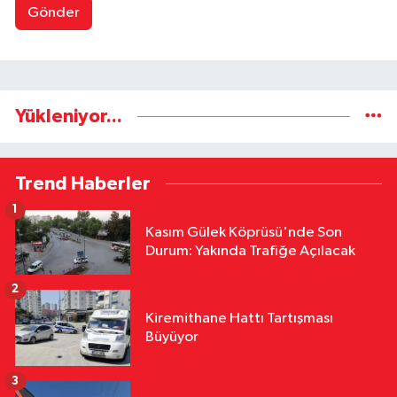
Gönder
Yükleniyor...
Trend Haberler
1
Kasım Gülek Köprüsü'nde Son
Durum: Yakında Trafiğe Açılacak
2
Kiremithane Hattı Tartışması
Büyüyor
3