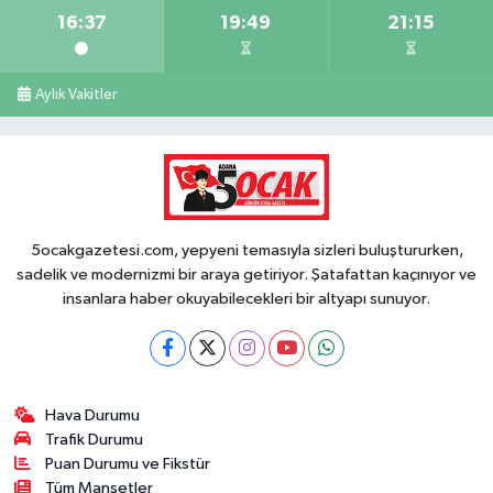
16:37
19:49
21:15
Aylık Vakitler
5ocakgazetesi.com, yepyeni temasıyla sizleri buluştururken,
sadelik ve modernizmi bir araya getiriyor. Şatafattan kaçınıyor ve
insanlara haber okuyabilecekleri bir altyapı sunuyor.
Hava Durumu
Trafik Durumu
Puan Durumu ve Fikstür
Tüm Manşetler