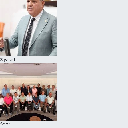
Magazin
Özel
Resmi İlanlar
Sağlık
Siyaset
Siyaset
Spor
Yaşam
Yerel Yönetimler
Spor
Yurttan