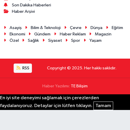
Son Dakika Haberleri
Haber Arşivi
Asayiş
Bilim & Teknoloji
Çevre
Dünya
Eğitim
Ekonomi
Gündem
Haber Reklam
Magazin
Özel
Sağlık
Siyaset
Spor
Yaşam
RSS
Copyright © 2025. Her hakkı saklıdır.
Haber Yazılımı:
TE Bilişim
En iyi site deneyimi sağlamak için çerezlerden
faydalanıyoruz. Detaylar için lütfen tıklayın.
Tamam