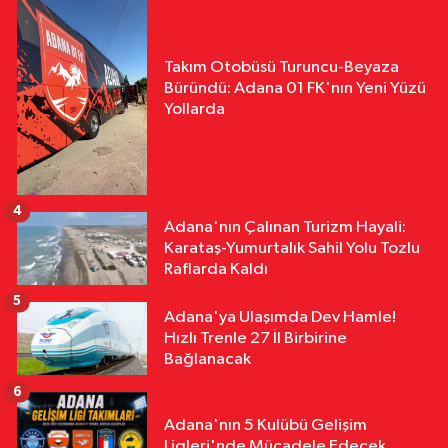
Takım Otobüsü Turuncu-Beyaza
Büründü: Adana 01 FK'nın Yeni Yüzü
Yollarda
4
Adana'nın Çalınan Turizm Hayali:
Karataş-Yumurtalık Sahil Yolu Tozlu
Raflarda Kaldı
5
Adana'ya Ulaşımda Dev Hamle!
Hızlı Trenle 27 İl Birbirine
Bağlanacak
6
Adana'nın 5 Kulübü Gelişim
Ligleri'nde Mücadele Edecek