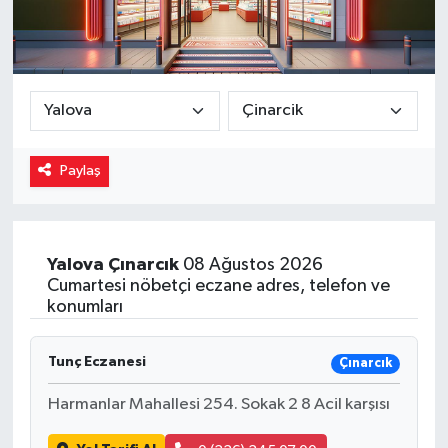
Magazin
Özel
Resmi İlanlar
Paylaş
Sağlık
Siyaset
Yalova
Çınarcık
08 Ağustos 2026
Cumartesi nöbetçi eczane adres, telefon ve
Spor
konumları
Yaşam
Tunç Eczanesi
Çınarcık
Yerel Yönetimler
Harmanlar Mahallesi 254. Sokak 2 8 Acil karşısı
Yurttan