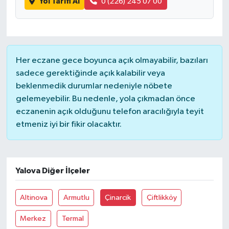
Yol Tarifi Al
0 (226) 245 07 00
Her eczane gece boyunca açık olmayabilir, bazıları
sadece gerektiğinde açık kalabilir veya
beklenmedik durumlar nedeniyle nöbete
gelemeyebilir. Bu nedenle, yola çıkmadan önce
eczanenin açık olduğunu telefon aracılığıyla teyit
etmeniz iyi bir fikir olacaktır.
Yalova Diğer İlçeler
Altinova
Armutlu
Çinarcik
Çiftlikköy
Merkez
Termal