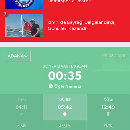
Demirspor'a Destek
7
İzmir'de Bayrağı Dalgalandırdı,
Gönülleri Kazandı
ADANA
08.08.2026
SONRAKI VAKTE KALAN
00:34
Öğle Namazı
İMSAK
GÜNEŞ
ÖĞLE
04:11
05:42
12:49
İKINDI
AKŞAM
YATSI