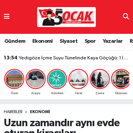
Asayiş
Adana Nöbetçi Eczaneler
Bilim & Teknoloji
Adana Hava Durumu
Gündem
Ekonomi
Siyaset
Spor
Yazarlar
R
Çevre
Adana Namaz Vakitleri
13:54
Yedigöze İçme Suyu Tünelinde Kaya Göçüğü: 1 İşçi Hayatını Kaybetti, 1 İşçi Yaralandı
Dünya
Adana Trafik Yoğunluk Haritası
Eğitim
Süper Lig Puan Durumu ve Fikstür
Özel
Asayiş
Gündem
Yerel
Çevre
Ekonomi
Ekonomi
Tüm Manşetler
HABERLER
EKONOMI
Gündem
Son Dakika Haberleri
Uzun zamandır aynı evde
Haber Reklam
Haber Arşivi