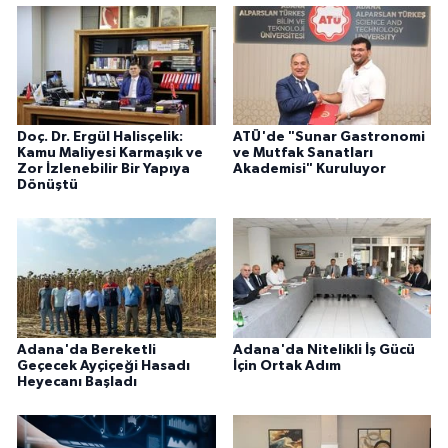
Doç. Dr. Ergül Halisçelik:
ATÜ'de "Sunar Gastronomi
Kamu Maliyesi Karmaşık ve
ve Mutfak Sanatları
Zor İzlenebilir Bir Yapıya
Akademisi" Kuruluyor
Dönüştü
Adana'da Bereketli
Adana'da Nitelikli İş Gücü
Geçecek Ayçiçeği Hasadı
İçin Ortak Adım
Heyecanı Başladı