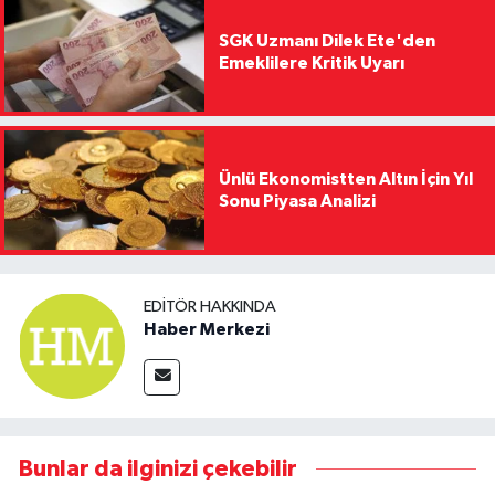
SGK Uzmanı Dilek Ete'den
Emeklilere Kritik Uyarı
Ünlü Ekonomistten Altın İçin Yıl
Sonu Piyasa Analizi
EDITÖR HAKKINDA
Haber Merkezi
Bunlar da ilginizi çekebilir