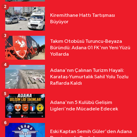
Mesaisi Sürüyor
2
Ekonomi
Kiremithane Hattı Tartışması
11:37
Doç. Dr. Ergül Halisçelik: Kamu
Büyüyor
Maliyesi Karmaşık ve Zor İzlenebilir
Bir Yapıya Dönüştü
3
Takım Otobüsü Turuncu-Beyaza
Ekonomi
Büründü: Adana 01 FK'nın Yeni Yüzü
11:30
ATÜ'de "Sunar Gastronomi
Yollarda
ve Mutfak Sanatları Akademisi"
4
Kuruluyor
Adana'nın Çalınan Turizm Hayali:
Karataş-Yumurtalık Sahil Yolu Tozlu
Raflarda Kaldı
5
Adana'nın 5 Kulübü Gelişim
Ligleri'nde Mücadele Edecek
6
Eski Kaptan Semih Güler'den Adana