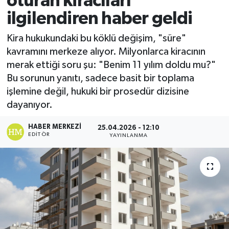
oturan kiracıları
ilgilendiren haber geldi
Magazin
Kira hukukundaki bu köklü değişim, "süre"
Özel
kavramını merkeze alıyor. Milyonlarca kiracının
merak ettiği soru şu: "Benim 11 yılım doldu mu?"
Resmi İlanlar
Bu sorunun yanıtı, sadece basit bir toplama
işlemine değil, hukuki bir prosedür dizisine
Sağlık
dayanıyor.
Siyaset
HABER MERKEZI
25.04.2026 - 12:10
EDITÖR
YAYINLANMA
Spor
Yaşam
Yerel Yönetimler
Yurttan