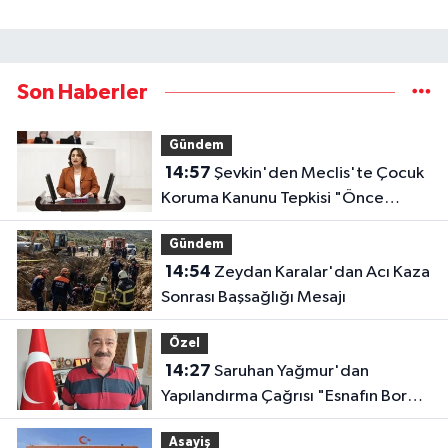
Son Haberler
Gündem
14:57
Şevkin'den Meclis'te Çocuk
Koruma Kanunu Tepkisi "Önce
Bataklığı Kurutmak Zorundayız"
Gündem
14:54
Zeydan Karalar'dan Acı Kaza
Sonrası Başsağlığı Mesajı
Özel
14:27
Saruhan Yağmur'dan
Yapılandırma Çağrısı "Esnafın Borç
Yükü Hafifletilmeli"
Asayiş