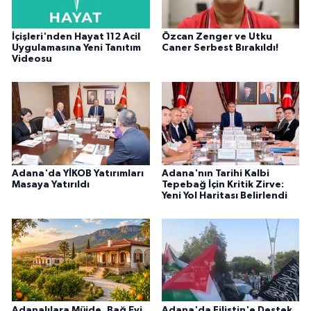
İçişleri'nden Hayat 112 Acil
Özcan Zenger ve Utku
Uygulamasına Yeni Tanıtım
Caner Serbest Bırakıldı!
Videosu
Adana'da YİKOB Yatırımları
Adana'nın Tarihi Kalbi
Masaya Yatırıldı
Tepebağ İçin Kritik Zirve:
Yeni Yol Haritası Belirlendi
Adanalılara Müjde, Bağ Evi
Adana'da Filistin'e Destek