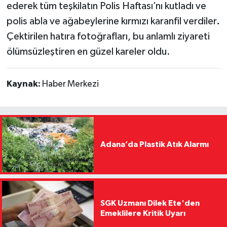
ederek tüm teşkilatın Polis Haftası’nı kutladı ve
polis abla ve ağabeylerine kırmızı karanfil verdiler
.
Çektirilen hatıra fotoğrafları, bu anlamlı ziyareti
ölümsüzleştiren en güzel kareler oldu.
Kaynak:
Haber Merkezi
Adana’da Plastik Atık Alarmı
SGK Uzmanı Dilek Ete'den
Emeklilere Kritik Uyarı