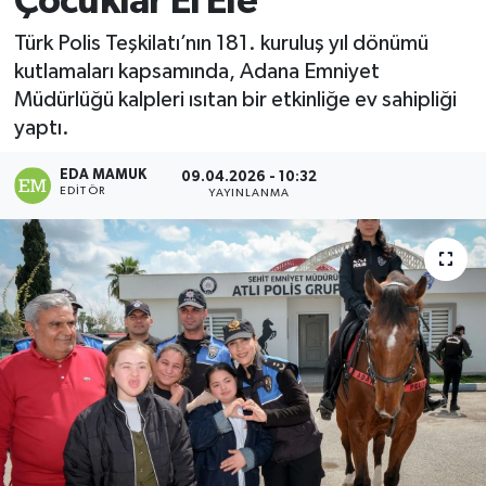
Çocuklar El Ele
Magazin
Türk Polis Teşkilatı’nın 181. kuruluş yıl dönümü
kutlamaları kapsamında, Adana Emniyet
Özel
Müdürlüğü kalpleri ısıtan bir etkinliğe ev sahipliği
yaptı.
Resmi İlanlar
EDA MAMUK
09.04.2026 - 10:32
EDITÖR
YAYINLANMA
Sağlık
Siyaset
Spor
Yaşam
Yerel Yönetimler
Yurttan