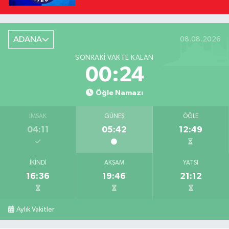
ADANA
08.08.2026
SONRAKI VAKTE KALAN
00:23
Öğle Namazı
İMSAK
GÜNEŞ
ÖĞLE
04:11
05:42
12:49
İKINDI
AKŞAM
YATSI
16:36
19:46
21:12
Aylık Vakitler