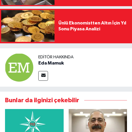
Ünlü Ekonomistten Altın İçin Yıl
Sonu Piyasa Analizi
EDITÖR HAKKINDA
Eda Mamuk
Bunlar da ilginizi çekebilir