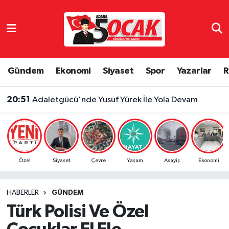
Asayiş
Adana Nöbetçi Eczaneler
Bilim & Teknoloji
Adana Hava Durumu
Gündem
Ekonomi
Siyaset
Spor
Yazarlar
R
Çevre
Adana Namaz Vakitleri
20:51
Adaletgücü'nde Yusuf Yürek İle Yola Devam
Dünya
Adana Trafik Yoğunluk Haritası
Eğitim
Süper Lig Puan Durumu ve Fikstür
Özel
Siyaset
Çevre
Yaşam
Asayiş
Ekonomi
Ekonomi
Tüm Manşetler
HABERLER
GÜNDEM
Gündem
Son Dakika Haberleri
Türk Polisi Ve Özel
Haber Reklam
Haber Arşivi