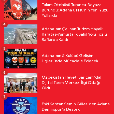
Bir Yapıya Dönüştü
3
Takım Otobüsü Turuncu-Beyaza
Ekonomi
Büründü: Adana 01 FK'nın Yeni Yüzü
11:30
ATÜ'de "Sunar Gastronomi
Yollarda
ve Mutfak Sanatları Akademisi"
4
Kuruluyor
Adana'nın Çalınan Turizm Hayali:
Karataş-Yumurtalık Sahil Yolu Tozlu
Raflarda Kaldı
5
Adana'nın 5 Kulübü Gelişim
Ligleri'nde Mücadele Edecek
6
Özbekistan Heyeti Sarıçam'da!
Dijital Tarım Merkezi İlgi Odağı
Oldu
7
Eski Kaptan Semih Güler'den Adana
Demirspor'a Destek