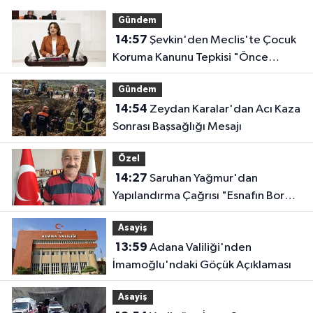
Gündem
14:57
Şevkin'den Meclis'te Çocuk
Koruma Kanunu Tepkisi "Önce
Bataklığı Kurutmak Zorundayız"
Gündem
14:54
Zeydan Karalar'dan Acı Kaza
Sonrası Başsağlığı Mesajı
Özel
14:27
Saruhan Yağmur'dan
Yapılandırma Çağrısı "Esnafın Borç
Yükü Hafifletilmeli"
Asayiş
13:59
Adana Valiliği'nden
İmamoğlu'ndaki Göçük Açıklaması
Asayiş