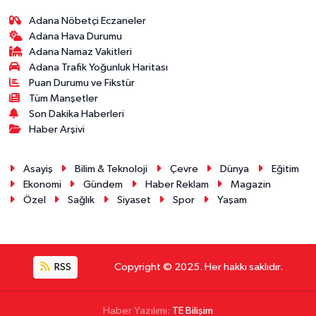
Adana Nöbetçi Eczaneler
Adana Hava Durumu
Adana Namaz Vakitleri
Adana Trafik Yoğunluk Haritası
Puan Durumu ve Fikstür
Tüm Manşetler
Son Dakika Haberleri
Haber Arşivi
Asayiş
Bilim & Teknoloji
Çevre
Dünya
Eğitim
Ekonomi
Gündem
Haber Reklam
Magazin
Özel
Sağlık
Siyaset
Spor
Yaşam
RSS
Copyright © 2025. Her hakkı saklıdır.
Haber Yazılımı:
TE Bilişim