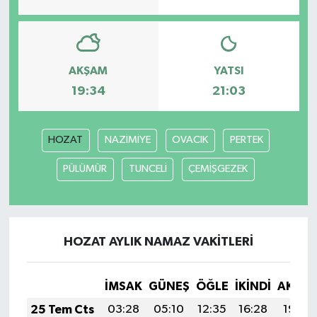
AKŞAM
YATSI
19:34
21:03
HOZAT
NAZİMİYE
OVACIK
PERTEK
PÜLÜMÜR
TUNCELİ
ÇEMİŞGEZEK
HOZAT AYLIK NAMAZ VAKITLERI
İMSAK
GÜNEŞ
ÖĞLE
İKINDI
AKŞA
25 Tem Cts
03:28
05:10
12:35
16:28
19:49