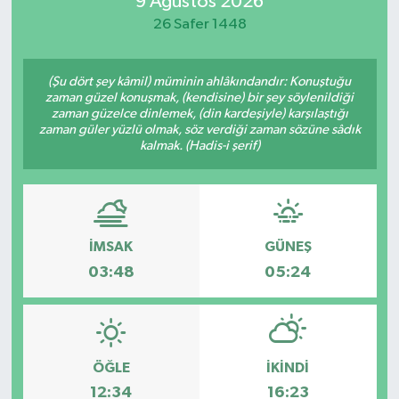
9 Ağustos 2026
26 Safer 1448
Magazin
Özel
(Şu dört şey kâmil) müminin ahlâkındandır: Konuştuğu
zaman güzel konuşmak, (kendisine) bir şey söylenildiği
zaman güzelce dinlemek, (din kardeşiyle) karşılaştığı
Resmi İlanlar
zaman güler yüzlü olmak, söz verdiği zaman sözüne sâdık
kalmak. (Hadis-i şerif)
Sağlık
Siyaset
İMSAK
GÜNEŞ
Spor
03:48
05:24
Yaşam
Yerel Yönetimler
ÖĞLE
İKINDI
12:34
16:23
Yurttan