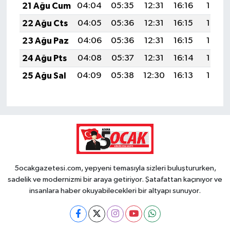
21 Ağu Cum
04:04
05:35
12:31
16:16
19:18
22 Ağu Cts
04:05
05:36
12:31
16:15
19:17
23 Ağu Paz
04:06
05:36
12:31
16:15
19:15
24 Ağu Pts
04:08
05:37
12:31
16:14
19:14
25 Ağu Sal
04:09
05:38
12:30
16:13
19:13
5ocakgazetesi.com, yepyeni temasıyla sizleri buluştururken,
sadelik ve modernizmi bir araya getiriyor. Şatafattan kaçınıyor ve
insanlara haber okuyabilecekleri bir altyapı sunuyor.