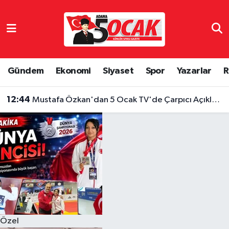
Asayiş
Hava Durumu
Bilim & Teknoloji
Trafik Durumu
Gündem
Ekonomi
Siyaset
Spor
Yazarlar
R
Çevre
Süper Lig Puan Durumu ve Fikstür
12:44
Mustafa Özkan'dan 5 Ocak TV'de Çarpıcı Açıklamalar "Hukuki Mücadeleyi Sonuna Kadar Sürdüreceğiz"
Dünya
Tüm Manşetler
Eğitim
Son Dakika Haberleri
Ekonomi
Haber Arşivi
Gündem
Özel
Haber Reklam