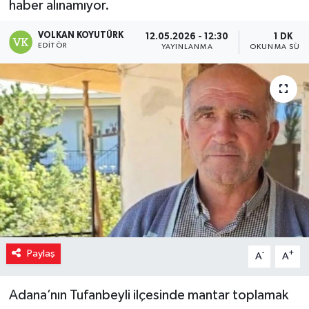
haber alınamıyor.
VOLKAN KOYUTÜRK
12.05.2026 - 12:30
1 DK
EDITÖR
YAYINLANMA
OKUNMA SÜRE
Paylaş
-
+
A
A
Adana’nın Tufanbeyli ilçesinde mantar toplamak