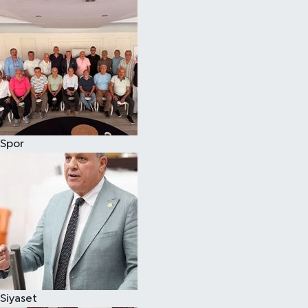
Magazin
Özel
Resmi İlanlar
Sağlık
Spor
Siyaset
Spor
Yaşam
Yerel Yönetimler
Siyaset
Yurttan