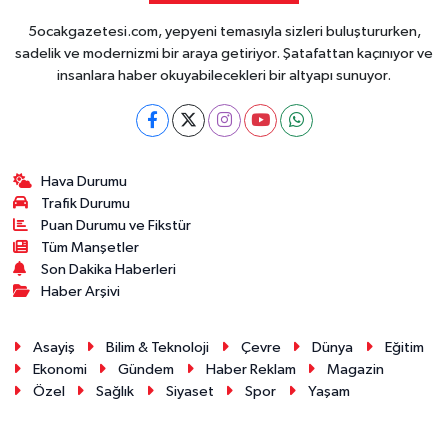
5ocakgazetesi.com, yepyeni temasıyla sizleri buluştururken,
sadelik ve modernizmi bir araya getiriyor. Şatafattan kaçınıyor ve
insanlara haber okuyabilecekleri bir altyapı sunuyor.
Hava Durumu
Trafik Durumu
Puan Durumu ve Fikstür
Tüm Manşetler
Son Dakika Haberleri
Haber Arşivi
Asayiş
Bilim & Teknoloji
Çevre
Dünya
Eğitim
Ekonomi
Gündem
Haber Reklam
Magazin
Özel
Sağlık
Siyaset
Spor
Yaşam