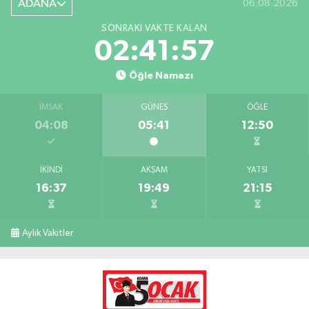
ADANA
06.08.2026
SONRAKI VAKTE KALAN
02:41:56
Öğle Namazı
İMSAK
GÜNEŞ
ÖĞLE
04:08
05:41
12:50
İKINDI
AKŞAM
YATSI
16:37
19:49
21:15
Aylık Vakitler