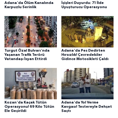
Adana'da Ölüm Kanalında
İçişleri Duyurdu: 71 İlde
Karpuzlu Serinlik
Uyuşturucu Operasyonu
Turgut Özal Bulvarı'nda
Adana'da Pes Dedirten
Yaşanan Trafik Terörü
Hırsızlık! Çevredekiler
Vatandaşı İsyan Ettirdi
Gidince Motosikleti Çaldı
Kozan'da Kaçak Tütün
Adana'da Yol Verme
Operasyonu! 69 Kilo Tütün
Kavgası! Testereyle Dehşet
Ele Geçirildi
Saçtı