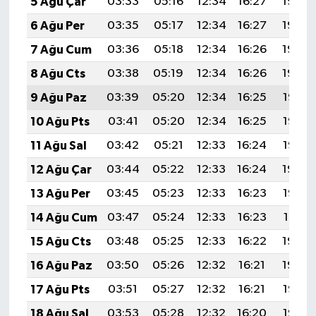
5 Ağu Çar
03:33
05:16
12:34
16:27
19:43
6 Ağu Per
03:35
05:17
12:34
16:27
19:42
7 Ağu Cum
03:36
05:18
12:34
16:26
19:40
8 Ağu Cts
03:38
05:19
12:34
16:26
19:39
9 Ağu Paz
03:39
05:20
12:34
16:25
19:38
10 Ağu Pts
03:41
05:20
12:34
16:25
19:37
11 Ağu Sal
03:42
05:21
12:33
16:24
19:35
12 Ağu Çar
03:44
05:22
12:33
16:24
19:34
13 Ağu Per
03:45
05:23
12:33
16:23
19:33
14 Ağu Cum
03:47
05:24
12:33
16:23
19:31
15 Ağu Cts
03:48
05:25
12:33
16:22
19:30
16 Ağu Paz
03:50
05:26
12:32
16:21
19:29
17 Ağu Pts
03:51
05:27
12:32
16:21
19:27
18 Ağu Sal
03:53
05:28
12:32
16:20
19:26