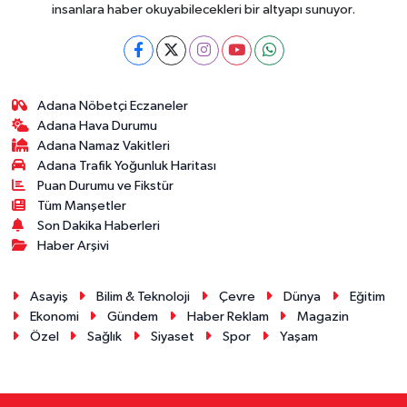
insanlara haber okuyabilecekleri bir altyapı sunuyor.
Adana Nöbetçi Eczaneler
Adana Hava Durumu
Adana Namaz Vakitleri
Adana Trafik Yoğunluk Haritası
Puan Durumu ve Fikstür
Tüm Manşetler
Son Dakika Haberleri
Haber Arşivi
Asayiş
Bilim & Teknoloji
Çevre
Dünya
Eğitim
Ekonomi
Gündem
Haber Reklam
Magazin
Özel
Sağlık
Siyaset
Spor
Yaşam