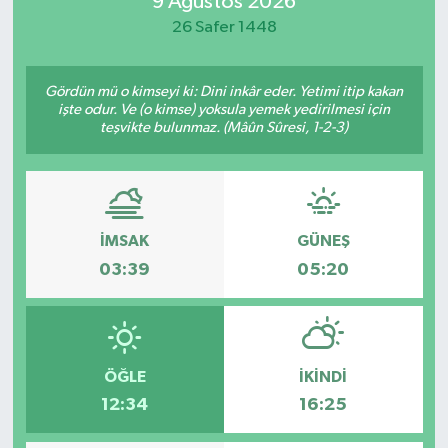
9 Ağustos 2026
26 Safer 1448
Magazin
Özel
Gördün mü o kimseyi ki: Dini inkâr eder. Yetimi itip kakan
işte odur. Ve (o kimse) yoksula yemek yedirilmesi için
teşvikte bulunmaz. (Mâûn Sûresi, 1-2-3)
Resmi İlanlar
Sağlık
Siyaset
İMSAK
GÜNEŞ
03:39
05:20
Spor
Yaşam
ÖĞLE
İKINDI
Yerel Yönetimler
12:34
16:25
Yurttan