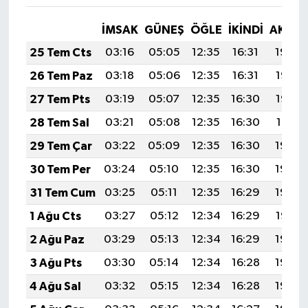
İMSAK
GÜNEŞ
ÖĞLE
İKINDI
AKŞA
25 Tem Cts
03:16
05:05
12:35
16:31
19:54
26 Tem Paz
03:18
05:06
12:35
16:31
19:53
27 Tem Pts
03:19
05:07
12:35
16:30
19:52
28 Tem Sal
03:21
05:08
12:35
16:30
19:51
29 Tem Çar
03:22
05:09
12:35
16:30
19:50
30 Tem Per
03:24
05:10
12:35
16:30
19:49
31 Tem Cum
03:25
05:11
12:35
16:29
19:48
1 Ağu Cts
03:27
05:12
12:34
16:29
19:47
2 Ağu Paz
03:29
05:13
12:34
16:29
19:46
3 Ağu Pts
03:30
05:14
12:34
16:28
19:45
4 Ağu Sal
03:32
05:15
12:34
16:28
19:44