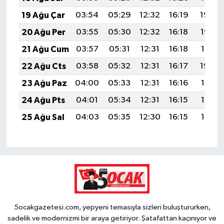
19 Ağu Çar
03:54
05:29
12:32
16:19
19:24
20 Ağu Per
03:55
05:30
12:32
16:18
19:23
21 Ağu Cum
03:57
05:31
12:31
16:18
19:21
22 Ağu Cts
03:58
05:32
12:31
16:17
19:20
23 Ağu Paz
04:00
05:33
12:31
16:16
19:18
24 Ağu Pts
04:01
05:34
12:31
16:15
19:17
25 Ağu Sal
04:03
05:35
12:30
16:15
19:15
5ocakgazetesi.com, yepyeni temasıyla sizleri buluştururken,
sadelik ve modernizmi bir araya getiriyor. Şatafattan kaçınıyor ve