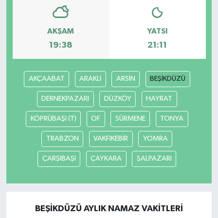
AKŞAM
YATSI
19:38
21:11
AKÇAABAT
ARAKLI
ARSİN
BEŞİKDÜZÜ
DERNEKPAZARI
DÜZKÖY
HAYRAT
KÖPRÜBAŞI (T)
OF
SÜRMENE
TONYA
TRABZON
VAKFIKEBİR
YOMRA
ÇARŞIBAŞI
ÇAYKARA
ŞALPAZARI
BEŞİKDÜZÜ AYLIK NAMAZ VAKITLERI