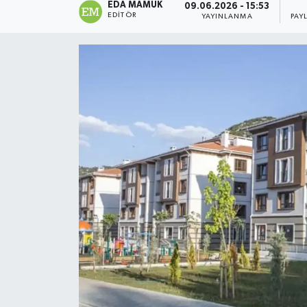
EDA MAMUK
09.06.2026 - 15:53
EDITÖR
YAYINLANMA
PAY
Magazin
Özel
Resmi İlanlar
Sağlık
Siyaset
Spor
Yaşam
Yerel Yönetimler
Yurttan