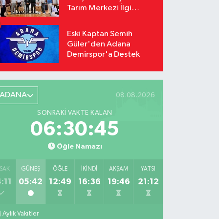
Tarım Merkezi İlgi
Odağı Oldu
Eski Kaptan Semih
Güler'den Adana
Demirspor'a Destek
ADANA
08.08.2026
SONRAKI VAKTE KALAN
06:30:44
Öğle Namazı
SAK
GÜNEŞ
ÖĞLE
İKINDI
AKŞAM
YATSI
:11
05:42
12:49
16:36
19:46
21:12
Aylık Vakitler