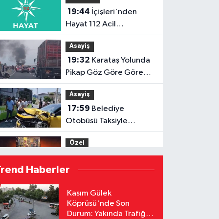
19:44
İçişleri'nden
Hayat 112 Acil
Uygulamasına Yeni
Asayiş
Tanıtım Videosu
19:32
Karataş Yolunda
Pikap Göz Göre Göre
Yandı!
Asayiş
17:59
Belediye
Otobüsü Taksiyle
Çarpıştı: Yaralılar
Özel
Hastaneye Kaldırıldı
17:52
Menderes
Trend Haberler
Kutlu'dan Devlet
Bahçeli'ye Adana 01 FK
Özel
Kasım Gülek
forması
Köprüsü'nde Son
16:53
Hakemler Sezon
Durum: Yakında Trafiğe
Öncesi Saymaya BaşladI