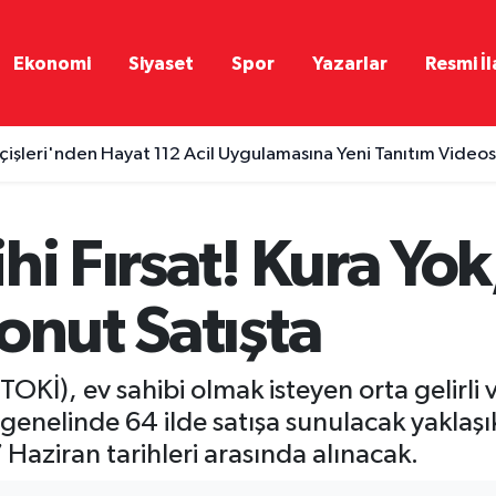
Ekonomi
Siyaset
Spor
Yazarlar
Resmi İl
İçişleri'nden Hayat 112 Acil Uygulamasına Yeni Tanıtım Video
hi Fırsat! Kura Yok
onut Satışta
TOKİ), ev sahibi olmak isteyen orta gelirli 
genelinde 64 ilde satışa sunulacak yaklaşık
Haziran tarihleri arasında alınacak.