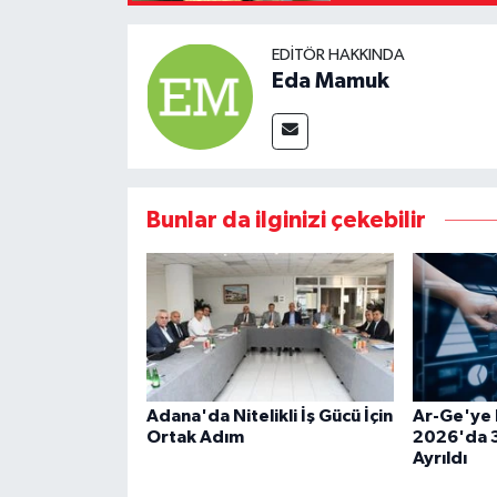
EDITÖR HAKKINDA
Eda Mamuk
Bunlar da ilginizi çekebilir
Adana'da Nitelikli İş Gücü İçin
Ar-Ge'ye 
Ortak Adım
2026'da 3
Ayrıldı