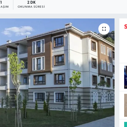
1
2 DK
LAŞIM
OKUNMA SÜRESI