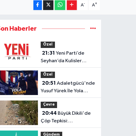
-
+
A
A
Son Haberler
Özel
21:31
Yeni Parti’de
Seyhan’da Kulisler
Hareketlendi!
Özel
20:51
Adaletgücü'nde
Yusuf Yürek İle Yola
Devam
Çevre
20:44
Büyük Dikili'de
Çöp Tepkisi:
"Zehirleniyoruz"
Gündem