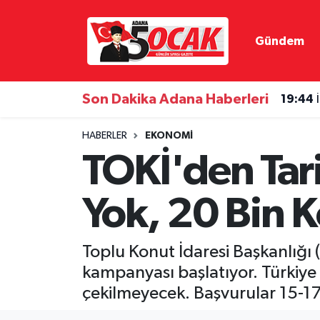
Gündem
Asayiş
Adana Nöbetçi Eczaneler
Bilim & Teknoloji
Adana Hava Durumu
Son Dakika Adana Haberleri
19:44
Çevre
Adana Namaz Vakitleri
HABERLER
EKONOMI
TOKİ'den Tari
Dünya
Adana Trafik Yoğunluk Haritası
Yok, 20 Bin K
Eğitim
Süper Lig Puan Durumu ve Fikstür
Ekonomi
Tüm Manşetler
Toplu Konut İdaresi Başkanlığı (
kampanyası başlatıyor. Türkiye 
Gündem
Son Dakika Haberleri
çekilmeyecek. Başvurular 15-17 
Haber Reklam
Haber Arşivi