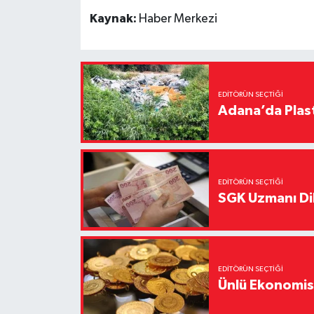
Kaynak:
Haber Merkezi
EDITÖRÜN SEÇTIĞI
Adana’da Plast
EDITÖRÜN SEÇTIĞI
SGK Uzmanı Dil
EDITÖRÜN SEÇTIĞI
Ünlü Ekonomistt