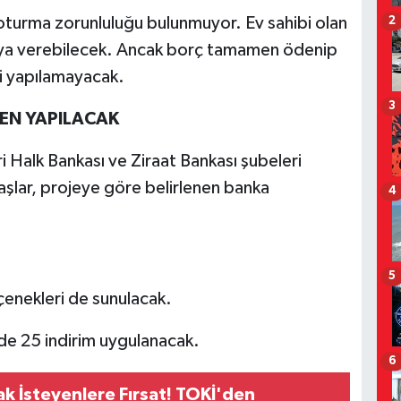
oturma zorunluluğu bulunmuyor. Ev sahibi olan
2
iraya verebilecek. Ancak borç tamamen ödenip
mi yapılamayacak.
3
EN YAPILACAK
 Halk Bankası ve Ziraat Bankası şubeleri
daşlar, projeye göre belirlenen banka
4
5
enekleri de sunulacak.
e 25 indirim uygulanacak.
6
ak İsteyenlere Fırsat! TOKİ'den