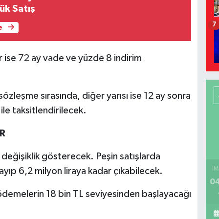
ük Satış
7
e
ise 72 ay vade ve yüzde 8 indirim
sözleşme sırasında, diğer yarısı ise 12 ay sonra
le taksitlendirilecek.
OR
e değişiklik gösterecek. Peşin satışlarda
İM
layıp 6,2 milyon liraya kadar çıkabilecek.
04
 ödemelerin 18 bin TL seviyesinden başlayacağı