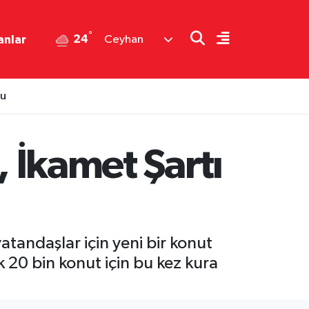
°
24
anlar
Ceyhan
su
, İkamet Şartı
vatandaşlar için yeni bir konut
 20 bin konut için bu kez kura