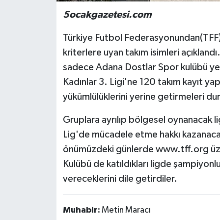
5ocakgazetesi.com
Türkiye Futbol Federasyonundan(TFF) 
kriterlere uyan takım isimleri açıkland
sadece Adana Dostlar Spor kulübü yer
Kadınlar 3. Ligi'ne 120 takım kayıt ya
yükümlülüklerini yerine getirmeleri d
Gruplara ayrılıp bölgesel oynanacak l
Lig'de mücadele etme hakkı kazanacak. T
önümüzdeki günlerde www.tff.org üze
Kulübü de katıldıkları ligde şampiyon
vereceklerini dile getirdiler.
Muhabir:
Metin Maracı