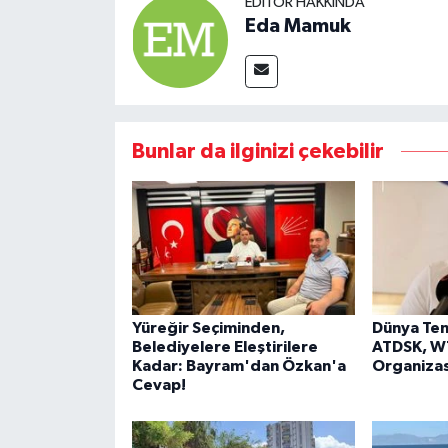
EDITÖR HAKKINDA
Eda Mamuk
Bunlar da ilginizi çekebilir
Yüreğir Seçiminden,
Dünya Ten
Belediyelere Eleştirilere
ATDSK, WT
Kadar: Bayram'dan Özkan'a
Organizas
Cevap!