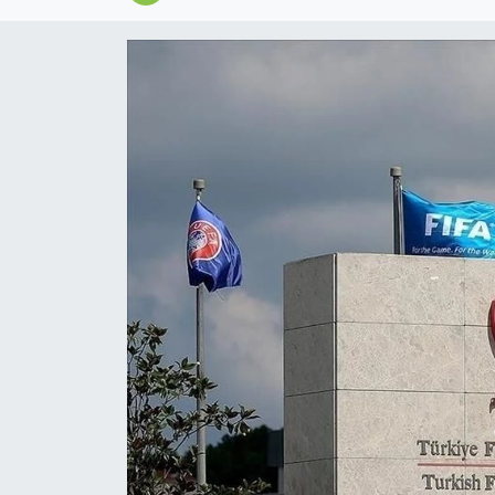
Magazin
Özel
Resmi İlanlar
Sağlık
Siyaset
Spor
Yaşam
Yerel Yönetimler
Yurttan