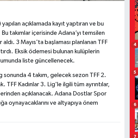
yapılan açıklamada kayıt yaptıran ve bu
ı. Bu takımlar içerisinde Adana’yı temsilen
 aldı. 3 Mayıs'ta başlaması planlanan TFF
4
ptırdı. Eksik ödemesi bulunan kulüplerin
urumunda liste güncellenecek.
5
ig sonunda 4 takım, gelecek sezon TFF 2.
FF Kadınlar 3. Lig'le ilgili tüm ayrıntılar,
rinden açıklanacak. Adana Dostlar Spor
luğa oynayacaklarını ve altyapıya önem
6
7