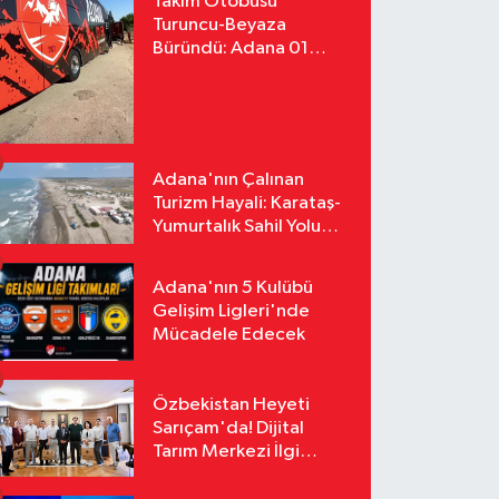
Takım Otobüsü
Turuncu-Beyaza
Büründü: Adana 01
FK'nın Yeni Yüzü
Yollarda
Adana'nın Çalınan
Turizm Hayali: Karataş-
Yumurtalık Sahil Yolu
Tozlu Raflarda Kaldı
Adana'nın 5 Kulübü
Gelişim Ligleri'nde
Mücadele Edecek
Özbekistan Heyeti
Sarıçam'da! Dijital
Tarım Merkezi İlgi
Odağı Oldu