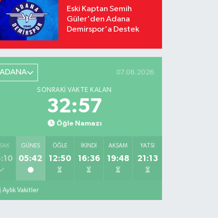
Eski Kaptan Semih
Güler'den Adana
Demirspor'a Destek
ADANA
07.08.2026
SONRAKI VAKTE KALAN
32:56
Öğle Namazı
SAK
GÜNEŞ
ÖĞLE
İKINDI
AKŞAM
YATSI
:10
05:42
12:50
16:36
19:48
21:13
Aylık Vakitler