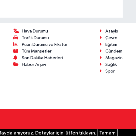
Hava Durumu
Asayiş
Trafik Durumu
Çevre
Puan Durumu ve Fikstür
Eğitim
Tüm Manşetler
Gündem
Son Dakika Haberleri
Magazin
Haber Arşivi
Sağlık
Spor
aydalanıyoruz. Detaylar için lütfen tıklayın.
Tamam