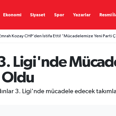
Ekonomi
Siyaset
Spor
Yazarlar
Resmi İl
Emrah Kozay CHP’den İstifa Etti! “Mücadelemize Yeni Parti 
 3. Ligi'nde Mücad
i Oldu
lar 3. Ligi'nde mücadele edecek takımlar