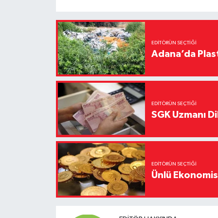
EDITÖRÜN SEÇTIĞI
Adana’da Plast
EDITÖRÜN SEÇTIĞI
SGK Uzmanı Dil
EDITÖRÜN SEÇTIĞI
Ünlü Ekonomistt