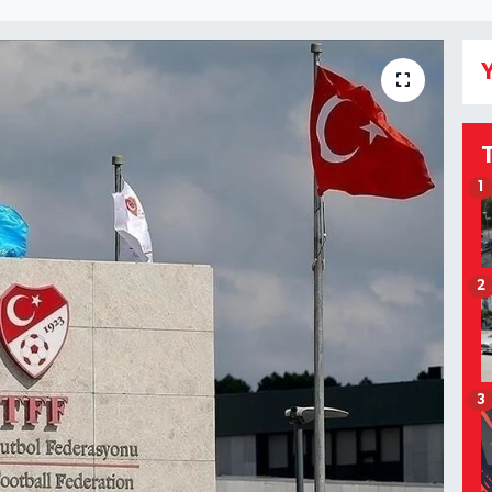
Y
1
2
3