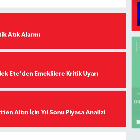
ik Atık Alarmı
ek Ete'den Emeklilere Kritik Uyarı
İM
04
en Altın İçin Yıl Sonu Piyasa Analizi