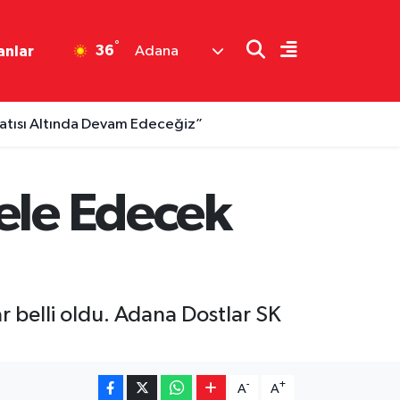
°
36
anlar
Adana
Çatısı Altında Devam Edeceğiz”
ele Edecek
 belli oldu. Adana Dostlar SK
-
+
A
A