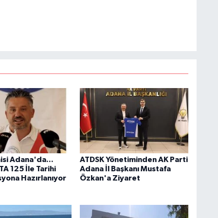
isi Adana'da...
ATDSK Yönetiminden AK Parti
A 125 İle Tarihi
Adana İl Başkanı Mustafa
yona Hazırlanıyor
Özkan'a Ziyaret