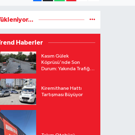
ükleniyor...
Trend Haberler
Kasım Gülek
Köprüsü'nde Son
Durum: Yakında Trafiğe
Açılacak
Kiremithane Hattı
Tartışması Büyüyor