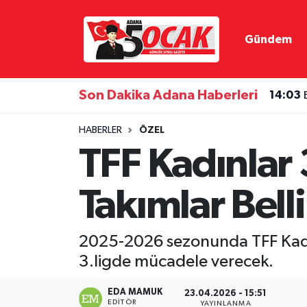
Gündem
Asayiş
Hava Durumu
Bilim & Teknoloji
Trafik Durumu
Son Dakika Adana Haberleri
14:03
Çevre
Süper Lig Puan Durumu ve Fikstür
HABERLER
ÖZEL
TFF Kadınlar
Dünya
Tüm Manşetler
Takımlar Bell
Eğitim
Son Dakika Haberleri
Ekonomi
Haber Arşivi
2025-2026 sezonunda TFF Kadın
3.ligde mücadele verecek.
Gündem
EDA MAMUK
23.04.2026 - 15:51
Haber Reklam
EDITÖR
YAYINLANMA