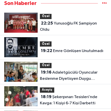
Son Haberler
Özel
22:25
Yunusoğlu FK Şampiyon
Oldu
Özel
19:22
Emre Gönlüşen Unutulmadı
Özel
19:16
Adaletgücülü Oyuncular
Beslenme Diyetisyen Duygu
Özbay’ın Kontrolünde
Asayiş
18:19
Şekerpınarı Tesisleri’nde
Kavga: 1 Kişiyi 6-7 Kişi Darbetti