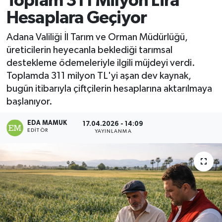
Toplam 311 Milyon Lira
Hesaplara Geçiyor
Magazin
Adana Valiliği İl Tarım ve Orman Müdürlüğü,
Özel
üreticilerin heyecanla beklediği tarımsal
destekleme ödemeleriyle ilgili müjdeyi verdi.
Resmi İlanlar
Toplamda 311 milyon TL'yi aşan dev kaynak,
bugün itibarıyla çiftçilerin hesaplarına aktarılmaya
Sağlık
başlanıyor.
Siyaset
EDA MAMUK
17.04.2026 - 14:09
EDITÖR
YAYINLANMA
Spor
Yaşam
Yerel Yönetimler
Yurttan