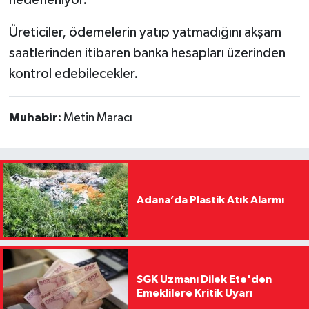
Üreticiler, ödemelerin yatıp yatmadığını akşam
saatlerinden itibaren banka hesapları üzerinden
kontrol edebilecekler.
Muhabir:
Metin Maracı
Adana’da Plastik Atık Alarmı
SGK Uzmanı Dilek Ete'den
Emeklilere Kritik Uyarı