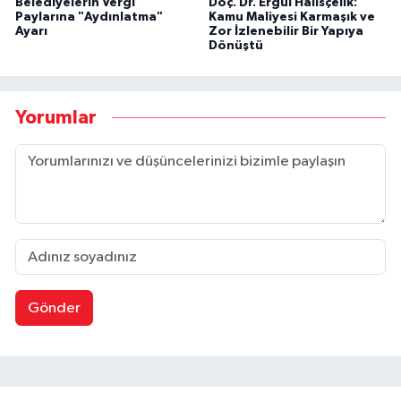
Belediyelerin Vergi
Doç. Dr. Ergül Halisçelik:
Paylarına "Aydınlatma"
Kamu Maliyesi Karmaşık ve
Ayarı
Zor İzlenebilir Bir Yapıya
Dönüştü
Yorumlar
Gönder