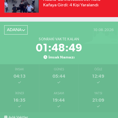
Kafaya Girdi: 4 Kişi Yaralandı
ADANA
10.08.2026
SONRAKI VAKTE KALAN
01:48:49
İmsak Namazı
İMSAK
GÜNEŞ
ÖĞLE
04:13
05:44
12:49
İKINDI
AKŞAM
YATSI
16:35
19:44
21:09
Aylık Vakitler