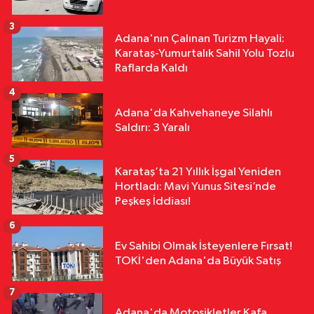
Defineciler Evin Altını Kazdı
3
Adana'nın Çalınan Turizm Hayali:
Asayiş
Karataş-Yumurtalık Sahil Yolu Tozlu
13:49
Yolcu Otobüsü Kamyonete
Raflarda Kaldı
Arkadan Çarptı: 1 Ölü, 15 Yaralı
4
Adana'da Kahvehaneye Silahlı
Saldırı: 3 Yaralı
5
Karataş’ta 21 Yıllık İşgal Yeniden
Hortladı: Mavi Yunus Sitesi’nde
Peşkeş İddiası!
6
Ev Sahibi Olmak İsteyenlere Fırsat!
TOKİ'den Adana'da Büyük Satış
7
Adana'da Motosikletler Kafa