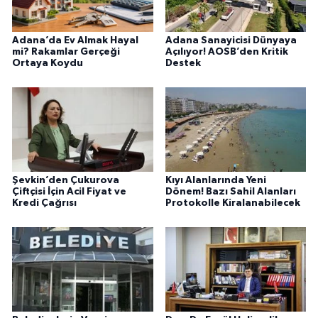
Adana’da Ev Almak Hayal
Adana Sanayicisi Dünyaya
mi? Rakamlar Gerçeği
Açılıyor! AOSB’den Kritik
Ortaya Koydu
Destek
Şevkin’den Çukurova
Kıyı Alanlarında Yeni
Çiftçisi İçin Acil Fiyat ve
Dönem! Bazı Sahil Alanları
Kredi Çağrısı
Protokolle Kiralanabilecek