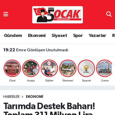
Asayiş
Adana Nöbetçi Eczaneler
Bilim & Teknoloji
Adana Hava Durumu
Gündem
Ekonomi
Siyaset
Spor
Yazarlar
R
Çevre
Adana Namaz Vakitleri
19:22
Emre Gönlüşen Unutulmadı
Dünya
Adana Trafik Yoğunluk Haritası
Eğitim
Süper Lig Puan Durumu ve Fikstür
Özel
Asayiş
Eğitim
Ekonomi
Siyaset
Çevre
Ekonomi
Tüm Manşetler
HABERLER
EKONOMI
Gündem
Son Dakika Haberleri
Tarımda Destek Baharı!
Haber Reklam
Haber Arşivi