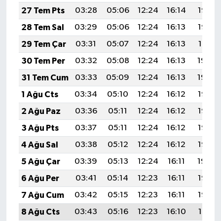
27 Tem Pts
03:28
05:06
12:24
16:14
19:32
28 Tem Sal
03:29
05:06
12:24
16:13
19:32
29 Tem Çar
03:31
05:07
12:24
16:13
19:31
30 Tem Per
03:32
05:08
12:24
16:13
19:30
31 Tem Cum
03:33
05:09
12:24
16:13
19:29
1 Ağu Cts
03:34
05:10
12:24
16:12
19:28
2 Ağu Paz
03:36
05:11
12:24
16:12
19:27
3 Ağu Pts
03:37
05:11
12:24
16:12
19:26
4 Ağu Sal
03:38
05:12
12:24
16:12
19:25
5 Ağu Çar
03:39
05:13
12:24
16:11
19:24
6 Ağu Per
03:41
05:14
12:23
16:11
19:23
7 Ağu Cum
03:42
05:15
12:23
16:11
19:22
8 Ağu Cts
03:43
05:16
12:23
16:10
19:21