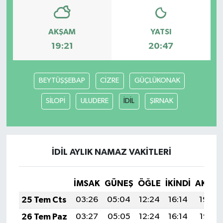
AKŞAM
YATSI
19:21
20:47
BEYTÜŞŞEBAP
CİZRE
GÜÇLÜKONAK
SİLOPİ
ULUDERE
İDİL
ŞIRNAK
İDİL AYLIK NAMAZ VAKITLERI
İMSAK
GÜNEŞ
ÖĞLE
İKINDI
AKŞA
25 Tem Cts
03:26
05:04
12:24
16:14
19:34
26 Tem Paz
03:27
05:05
12:24
16:14
19:33