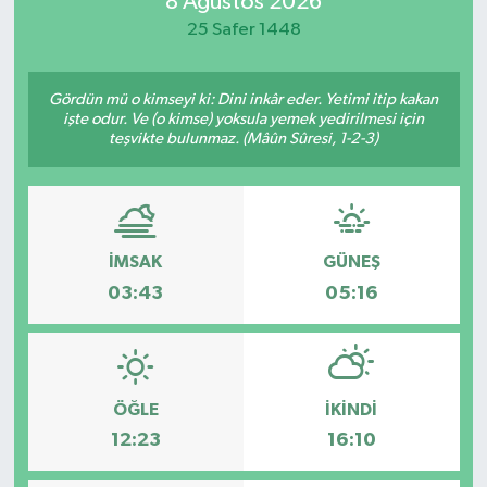
8 Ağustos 2026
25 Safer 1448
Magazin
Özel
Gördün mü o kimseyi ki: Dini inkâr eder. Yetimi itip kakan
işte odur. Ve (o kimse) yoksula yemek yedirilmesi için
teşvikte bulunmaz. (Mâûn Sûresi, 1-2-3)
Resmi İlanlar
Sağlık
Siyaset
İMSAK
GÜNEŞ
03:43
05:16
Spor
Yaşam
ÖĞLE
İKINDI
Yerel Yönetimler
12:23
16:10
Yurttan