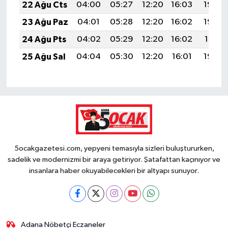
22 Ağu Cts
04:00
05:27
12:20
16:03
19:04
23 Ağu Paz
04:01
05:28
12:20
16:02
19:02
24 Ağu Pts
04:02
05:29
12:20
16:02
19:01
25 Ağu Sal
04:04
05:30
12:20
16:01
19:00
5ocakgazetesi.com, yepyeni temasıyla sizleri buluştururken,
sadelik ve modernizmi bir araya getiriyor. Şatafattan kaçınıyor ve
insanlara haber okuyabilecekleri bir altyapı sunuyor.
Adana Nöbetçi Eczaneler