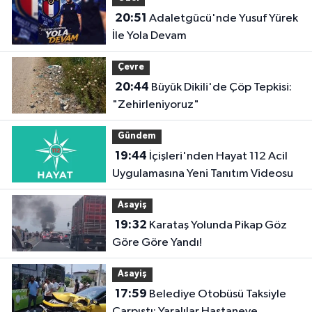
20:51
Adaletgücü'nde Yusuf Yürek
İle Yola Devam
Çevre
20:44
Büyük Dikili'de Çöp Tepkisi:
"Zehirleniyoruz"
Gündem
19:44
İçişleri'nden Hayat 112 Acil
Uygulamasına Yeni Tanıtım Videosu
Asayiş
19:32
Karataş Yolunda Pikap Göz
Göre Göre Yandı!
Asayiş
17:59
Belediye Otobüsü Taksiyle
Çarpıştı: Yaralılar Hastaneye