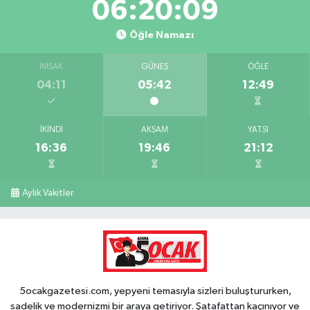
06:20:09
Öğle Namazı
İMSAK
GÜNEŞ
ÖĞLE
04:11
05:42
12:49
İKINDI
AKŞAM
YATSI
16:36
19:46
21:12
Aylık Vakitler
5ocakgazetesi.com, yepyeni temasıyla sizleri buluştururken,
sadelik ve modernizmi bir araya getiriyor. Şatafattan kaçınıyor ve