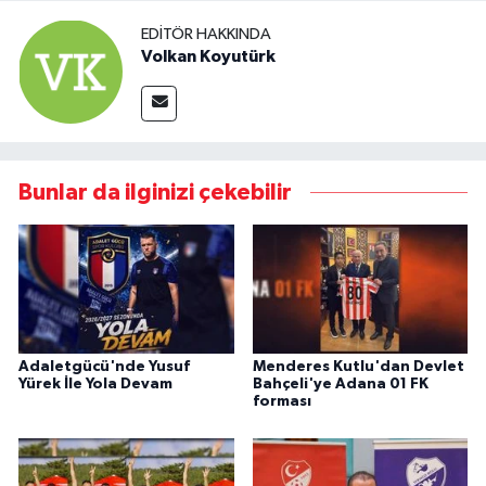
EDITÖR HAKKINDA
Volkan Koyutürk
Bunlar da ilginizi çekebilir
Adaletgücü'nde Yusuf
Menderes Kutlu'dan Devlet
Yürek İle Yola Devam
Bahçeli'ye Adana 01 FK
forması