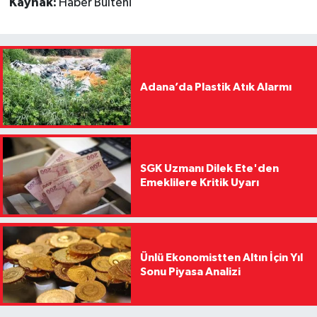
Kaynak:
Haber Bülteni
Adana’da Plastik Atık Alarmı
SGK Uzmanı Dilek Ete'den
Emeklilere Kritik Uyarı
Ünlü Ekonomistten Altın İçin Yıl
Sonu Piyasa Analizi