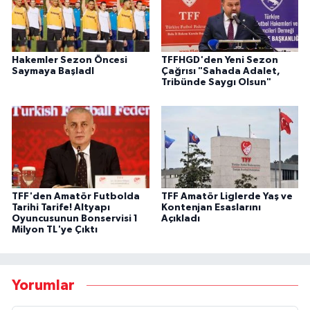
Hakemler Sezon Öncesi
TFFHGD'den Yeni Sezon
Saymaya BaşladI
Çağrısı "Sahada Adalet,
Tribünde Saygı Olsun"
TFF'den Amatör Futbolda
TFF Amatör Liglerde Yaş ve
Tarihi Tarife! Altyapı
Kontenjan Esaslarını
Oyuncusunun Bonservisi 1
Açıkladı
Milyon TL'ye Çıktı
Yorumlar