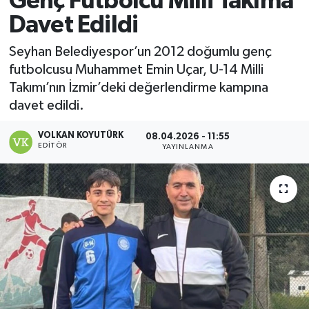
Genç Futbolcu Milli Takıma
Davet Edildi
Magazin
Seyhan Belediyespor’un 2012 doğumlu genç
Özel
futbolcusu Muhammet Emin Uçar, U-14 Milli
Takımı’nın İzmir’deki değerlendirme kampına
Resmi İlanlar
davet edildi.
Sağlık
VOLKAN KOYUTÜRK
08.04.2026 - 11:55
EDITÖR
YAYINLANMA
Siyaset
Spor
Yaşam
Yerel Yönetimler
Yurttan