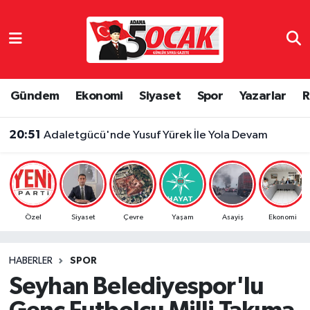
Asayiş
Adana Nöbetçi Eczaneler
Bilim & Teknoloji
Adana Hava Durumu
Gündem
Ekonomi
Siyaset
Spor
Yazarlar
R
Çevre
Adana Namaz Vakitleri
20:51
Adaletgücü'nde Yusuf Yürek İle Yola Devam
Dünya
Adana Trafik Yoğunluk Haritası
Eğitim
Süper Lig Puan Durumu ve Fikstür
Özel
Siyaset
Çevre
Yaşam
Asayiş
Ekonomi
Ekonomi
Tüm Manşetler
HABERLER
SPOR
Gündem
Son Dakika Haberleri
Seyhan Belediyespor'lu
Haber Reklam
Haber Arşivi