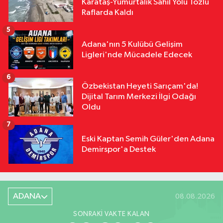
Karataş-Yumurtalık Sahil Yolu Tozlu
Raflarda Kaldı
5
Adana'nın 5 Kulübü Gelişim
Ligleri'nde Mücadele Edecek
6
Özbekistan Heyeti Sarıçam'da!
Dijital Tarım Merkezi İlgi Odağı
Oldu
7
Eski Kaptan Semih Güler'den Adana
Demirspor'a Destek
ADANA
08.08.2026
SONRAKI VAKTE KALAN