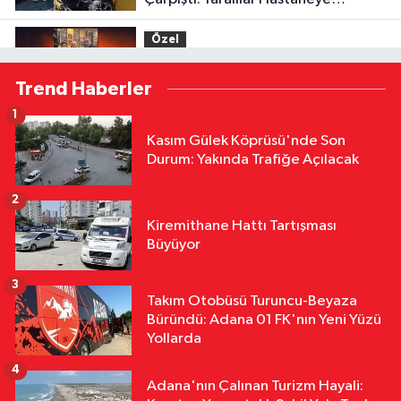
Kaldırıldı
Özel
17:52
Menderes Kutlu'dan Devlet
Trend Haberler
Bahçeli'ye Adana 01 FK forması
1
Özel
Kasım Gülek Köprüsü'nde Son
16:53
Hakemler Sezon Öncesi
Durum: Yakında Trafiğe Açılacak
Saymaya BaşladI
2
Özel
Kiremithane Hattı Tartışması
16:36
Halil Çağdaş Kaya'nın
Büyüyor
Ardından Dilek Çalışkan Özcan da
Mı Disipline Gidiyor?
3
Takım Otobüsü Turuncu-Beyaza
Özel
Büründü: Adana 01 FK'nın Yeni Yüzü
16:22
TFFHGD'den Yeni Sezon
Yollarda
Çağrısı "Sahada Adalet, Tribünde
4
Saygı Olsun"
Adana'nın Çalınan Turizm Hayali: