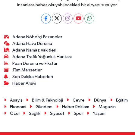
insanlara haber okuyabilecekleri bir altyapı sunuyor.
Adana Nöbetçi Eczaneler
Adana Hava Durumu
Adana Namaz Vakitleri
Adana Trafik Yoğunluk Haritası
Puan Durumu ve Fikstür
Tüm Manşetler
Son Dakika Haberleri
Haber Arşivi
Asayiş
Bilim & Teknoloji
Çevre
Dünya
Eğitim
Ekonomi
Gündem
Haber Reklam
Magazin
Özel
Sağlık
Siyaset
Spor
Yaşam