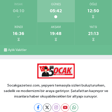
İMSAK
GÜNEŞ
ÖĞLE
04:10
05:42
12:50
İKINDI
AKŞAM
YATSI
16:36
19:48
21:13
Aylık Vakitler
5ocakgazetesi.com, yepyeni temasıyla sizleri buluştururken,
sadelik ve modernizmi bir araya getiriyor. Şatafattan kaçınıyor ve
insanlara haber okuyabilecekleri bir altyapı sunuyor.