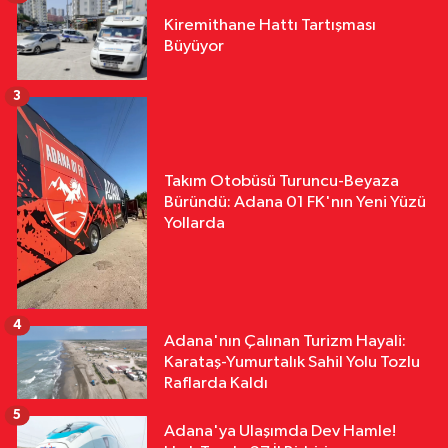
Kiremithane Hattı Tartışması
Büyüyor
3
Takım Otobüsü Turuncu-Beyaza
Büründü: Adana 01 FK'nın Yeni Yüzü
Yollarda
4
Adana'nın Çalınan Turizm Hayali:
Karataş-Yumurtalık Sahil Yolu Tozlu
Raflarda Kaldı
5
Adana'ya Ulaşımda Dev Hamle!