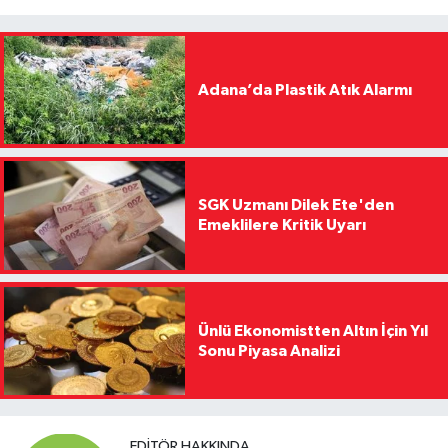
Adana’da Plastik Atık Alarmı
SGK Uzmanı Dilek Ete'den
Emeklilere Kritik Uyarı
Ünlü Ekonomistten Altın İçin Yıl
Sonu Piyasa Analizi
EDITÖR HAKKINDA