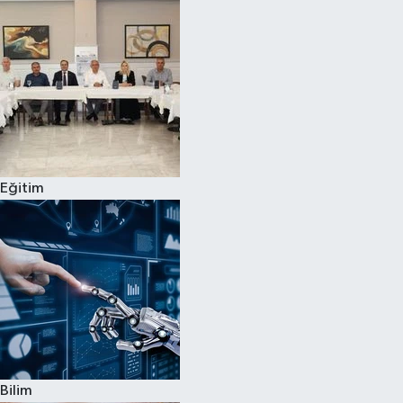
Magazin
Özel
Resmi İlanlar
Sağlık
Eğitim
Siyaset
Spor
Yaşam
Yerel Yönetimler
Bilim
Yurttan