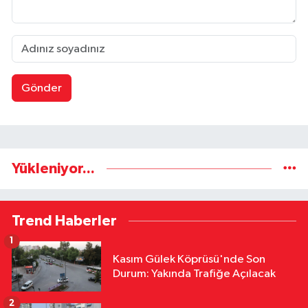
Gönder
Yükleniyor...
Trend Haberler
1
Kasım Gülek Köprüsü'nde Son
Durum: Yakında Trafiğe Açılacak
2