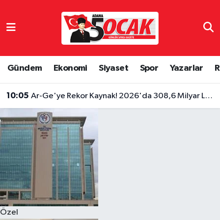
Asayiş
Hava Durumu
Bilim & Teknoloji
Trafik Durumu
Gündem
Ekonomi
Siyaset
Spor
Yazarlar
R
Çevre
Süper Lig Puan Durumu ve Fikstür
10:05
Ar-Ge'ye Rekor Kaynak! 2026'da 308,6 Milyar Lira Ayrıldı
Dünya
Tüm Manşetler
Eğitim
Son Dakika Haberleri
Ekonomi
Haber Arşivi
Gündem
Özel
Haber Reklam