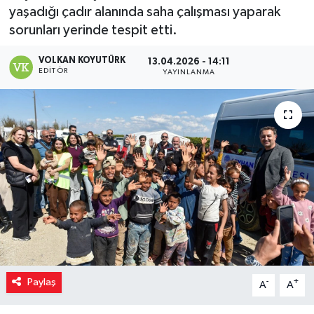
yaşadığı çadır alanında saha çalışması yaparak
sorunları yerinde tespit etti.
VOLKAN KOYUTÜRK
13.04.2026 - 14:11
EDITÖR
YAYINLANMA
Paylaş
-
+
A
A