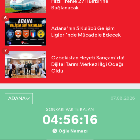
Hızlı Trenle 27 İl Birbirine
Bağlanacak
6
Adana'nın 5 Kulübü Gelişim
Ligleri'nde Mücadele Edecek
7
Özbekistan Heyeti Sarıçam'da!
Dijital Tarım Merkezi İlgi Odağı
Oldu
ADANA
07.08.2026
SONRAKI VAKTE KALAN
04:56:15
Öğle Namazı