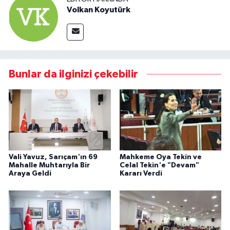
Volkan Koyutürk
Bunlar da ilginizi çekebilir
Vali Yavuz, Sarıçam'ın 69
Mahkeme Oya Tekin ve
Mahalle Muhtarıyla Bir
Celal Tekin'e "Devam"
Araya Geldi
Kararı Verdi