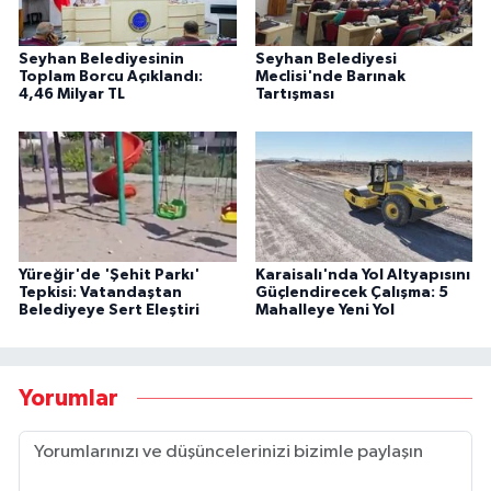
Seyhan Belediyesinin
Seyhan Belediyesi
Toplam Borcu Açıklandı:
Meclisi'nde Barınak
4,46 Milyar TL
Tartışması
Yüreğir'de 'Şehit Parkı'
Karaisalı'nda Yol Altyapısını
Tepkisi: Vatandaştan
Güçlendirecek Çalışma: 5
Belediyeye Sert Eleştiri
Mahalleye Yeni Yol
Yorumlar