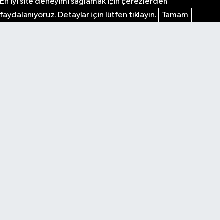
En iyi site deneyimi sağlamak için çerezlerden
faydalanıyoruz. Detaylar için lütfen tıklayın.
Tamam