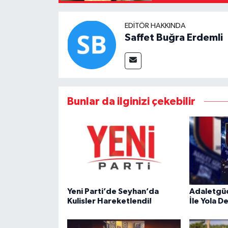
EDITÖR HAKKINDA
Saffet Buğra Erdemli
Bunlar da ilginizi çekebilir
Yeni Parti’de Seyhan’da
Adaletgüc
Kulisler Hareketlendi!
İle Yola 