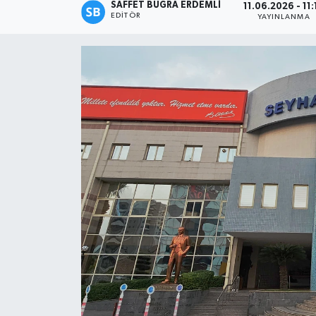
SAFFET BUĞRA ERDEMLI
11.06.2026 - 11:
EDITÖR
YAYINLANMA
Magazin
Özel
Resmi İlanlar
Sağlık
Siyaset
Spor
Yaşam
Yerel Yönetimler
Yurttan