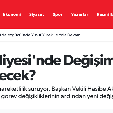
Ekonomi
Siyaset
Spor
Yazarlar
Resmi İl
Adaletgücü'nde Yusuf Yürek İle Yola Devam
iyesi'nde Değişim
ecek?
hareketlilik sürüyor. Başkan Vekili Hasibe 
görev değişikliklerinin ardından yeni deği