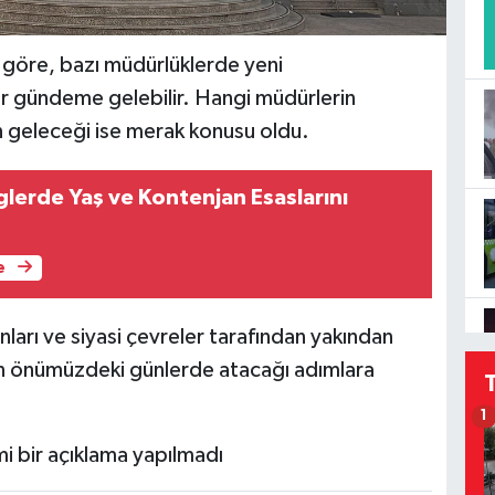
 göre, bazı müdürlüklerde yeni
r gündeme gelebilir. Hangi müdürlerin
in geleceği ise merak konusu oldu.
glerde Yaş ve Kontenjan Esaslarını
e
anları ve siyasi çevreler tarafından yakından
'ın önümüzdeki günlerde atacağı adımlara
1
mi bir açıklama yapılmadı