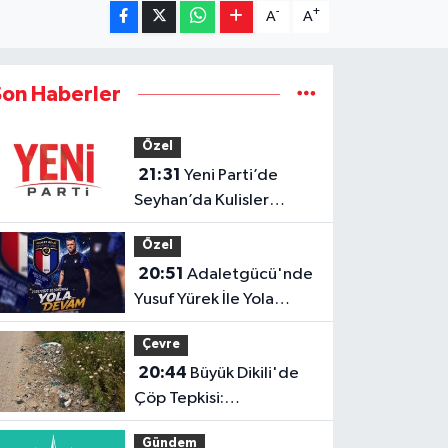
-
+
A
A
Son Haberler
Özel
21:31
Yeni Parti’de
Seyhan’da Kulisler
Hareketlendi!
Özel
20:51
Adaletgücü'nde
Yusuf Yürek İle Yola
Devam
Çevre
20:44
Büyük Dikili'de
Çöp Tepkisi:
"Zehirleniyoruz"
Gündem