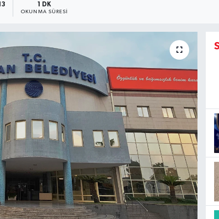
13
1 DK
OKUNMA SÜRESI