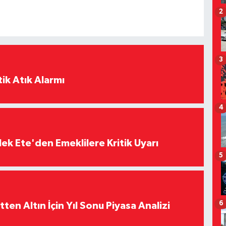
2
3
ik Atık Alarmı
4
ek Ete'den Emeklilere Kritik Uyarı
5
6
en Altın İçin Yıl Sonu Piyasa Analizi