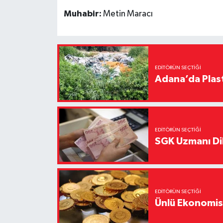
Muhabir:
Metin Maracı
EDITÖRÜN SEÇTIĞI
Adana’da Plast
EDITÖRÜN SEÇTIĞI
SGK Uzmanı Dil
EDITÖRÜN SEÇTIĞI
Ünlü Ekonomistt