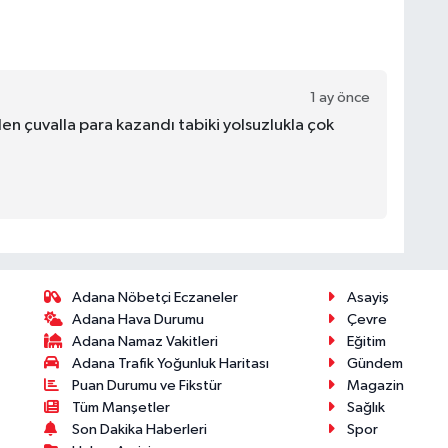
1 ay önce
n çuvalla para kazandı tabiki yolsuzlukla çok
Adana Nöbetçi Eczaneler
Asayiş
Adana Hava Durumu
Çevre
Adana Namaz Vakitleri
Eğitim
Adana Trafik Yoğunluk Haritası
Gündem
Puan Durumu ve Fikstür
Magazin
Tüm Manşetler
Sağlık
Son Dakika Haberleri
Spor