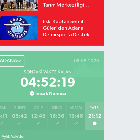
Tarım Merkezi İlgi
Odağı Oldu
Eski Kaptan Semih
Güler'den Adana
Demirspor'a Destek
ADANA
08.08.2026
SONRAKI VAKTE KALAN
04:52:18
İmsak Namazı
SAK
GÜNEŞ
ÖĞLE
İKINDI
AKŞAM
YATSI
:11
05:42
12:49
16:36
19:46
21:12
Aylık Vakitler