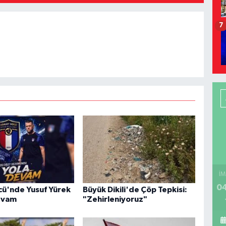
7
İM
04
ü'nde Yusuf Yürek
Büyük Dikili'de Çöp Tepkisi:
Devam
"Zehirleniyoruz"