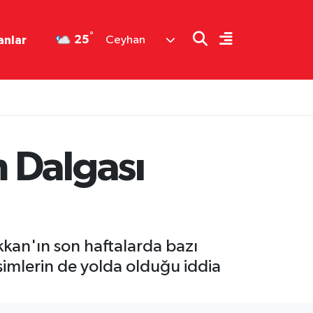
°
25
anlar
Ceyhan
 Dalgası
Akkan'ın son haftalarda bazı
şimlerin de yolda olduğu iddia