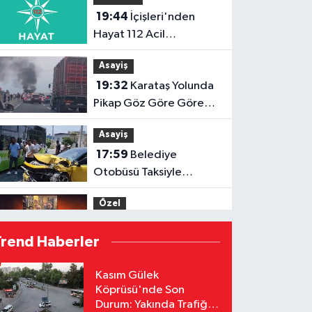
19:44
İçişleri'nden
Hayat 112 Acil
Uygulamasına Yeni
Asayiş
Tanıtım Videosu
19:32
Karataş Yolunda
Pikap Göz Göre Göre
Yandı!
Asayiş
17:59
Belediye
Otobüsü Taksiyle
Çarpıştı: Yaralılar
Özel
Hastaneye Kaldırıldı
17:52
Menderes
Trend Haberler
Kutlu'dan Devlet
Bahçeli'ye Adana 01 FK
Özel
Kasım Gülek
forması
Köprüsü'nde Son
16:53
Hakemler Sezon
Durum: Yakında Trafiğe
Öncesi Saymaya BaşladI