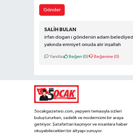
Gönder
SALIH BULAN
irfan dogan ı göndersin adam belediyede
yakında emniyet onuda alır inşallah
Yanıtla
Beğen (
0
)
Beğenme (
0
)
5ocakgazetesi.com, yepyeni temasıyla sizleri
buluştururken, sadelik ve modernizmi bir araya
getiriyor. Şatafattan kaçınıyor ve insanlara haber
okuyabilecekleri bir altyapı sunuyor.