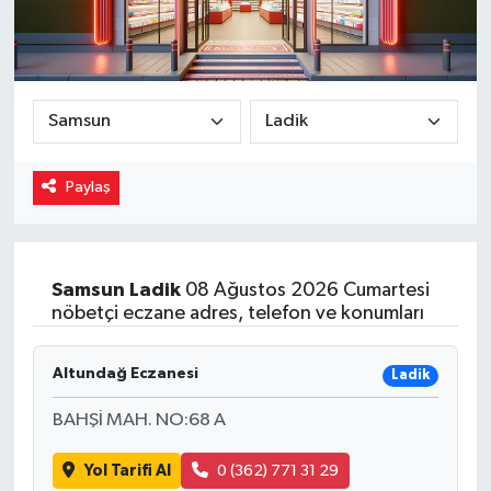
Magazin
Özel
Resmi İlanlar
Paylaş
Sağlık
Siyaset
Samsun
Ladik
08 Ağustos 2026 Cumartesi
nöbetçi eczane adres, telefon ve konumları
Spor
Yaşam
Altundağ Eczanesi
Ladik
BAHŞİ MAH. NO:68 A
Yerel Yönetimler
Yol Tarifi Al
0 (362) 771 31 29
Yurttan