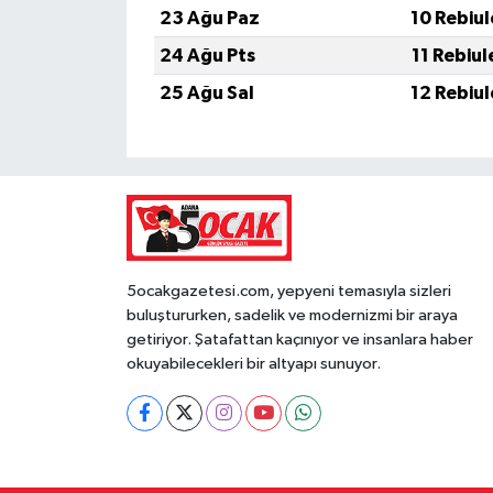
23 Ağu Paz
10 Rebiu
24 Ağu Pts
11 Rebiu
25 Ağu Sal
12 Rebiu
5ocakgazetesi.com, yepyeni temasıyla sizleri
buluştururken, sadelik ve modernizmi bir araya
getiriyor. Şatafattan kaçınıyor ve insanlara haber
okuyabilecekleri bir altyapı sunuyor.