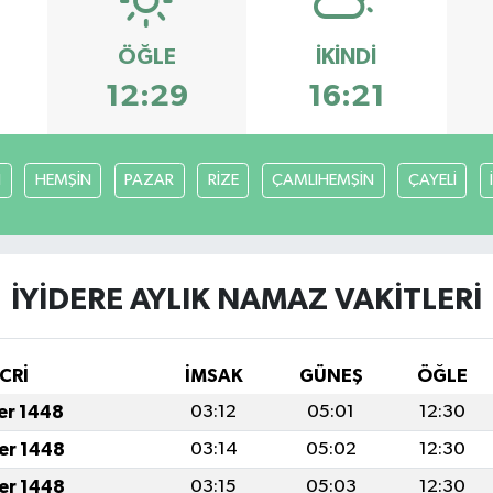
ÖĞLE
İKINDI
12:29
16:21
I
HEMŞİN
PAZAR
RİZE
ÇAMLIHEMŞİN
ÇAYELİ
İYİDERE AYLIK NAMAZ VAKITLERI
CRİ
İMSAK
GÜNEŞ
ÖĞLE
fer 1448
03:12
05:01
12:30
fer 1448
03:14
05:02
12:30
fer 1448
03:15
05:03
12:30