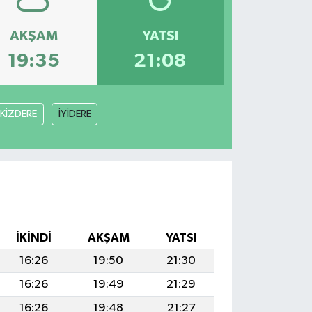
AKŞAM
YATSI
19:35
21:08
İKİZDERE
İYİDERE
İKINDI
AKŞAM
YATSI
16:26
19:50
21:30
16:26
19:49
21:29
16:26
19:48
21:27