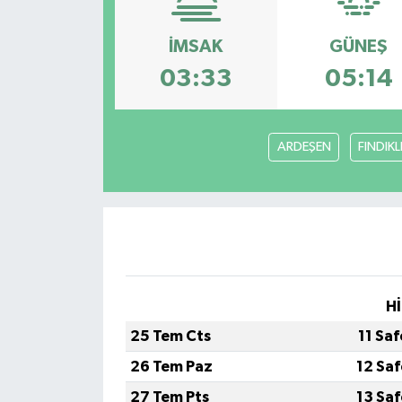
Magazin
İMSAK
GÜNEŞ
03:33
05:14
Özel
Resmi İlanlar
ARDEŞEN
FINDIKL
Sağlık
Siyaset
Spor
Hİ
Yaşam
25 Tem Cts
11 Sa
Yerel Yönetimler
26 Tem Paz
12 Sa
27 Tem Pts
13 Sa
Yurttan