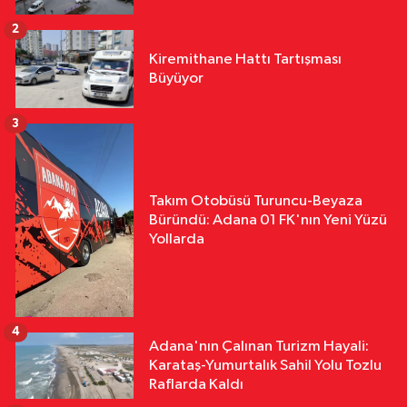
2
Kiremithane Hattı Tartışması
Büyüyor
3
Takım Otobüsü Turuncu-Beyaza
Büründü: Adana 01 FK'nın Yeni Yüzü
Yollarda
4
Adana'nın Çalınan Turizm Hayali:
Karataş-Yumurtalık Sahil Yolu Tozlu
Raflarda Kaldı