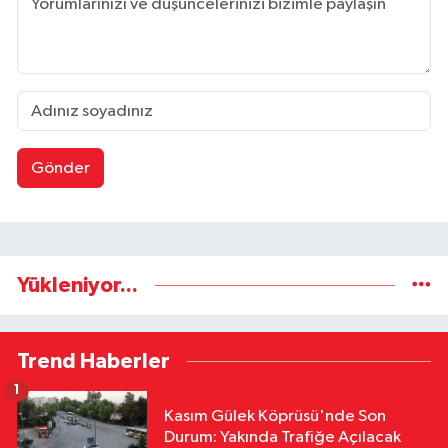
Gönder
Yükleniyor...
Trend Haberler
1
Kasım Gülek Köprüsü'nde Son
Durum: Yakında Trafiğe Açılacak