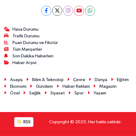
Hava Durumu
Trafik Durumu
Puan Durumu ve Fikstür
Tüm Manşetler
Son Dakika Haberleri
Haber Arşivi
Asayiş
Bilim & Teknoloji
Çevre
Dünya
Eğitim
Ekonomi
Gündem
Haber Reklam
Magazin
Özel
Sağlık
Siyaset
Spor
Yaşam
RSS
Copyright © 2025. Her hakkı saklıdır.