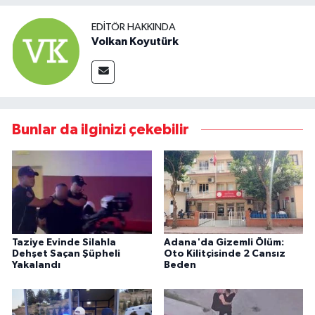
EDITÖR HAKKINDA
Volkan Koyutürk
Bunlar da ilginizi çekebilir
Taziye Evinde Silahla
Adana'da Gizemli Ölüm:
Dehşet Saçan Şüpheli
Oto Kilitçisinde 2 Cansız
Yakalandı
Beden