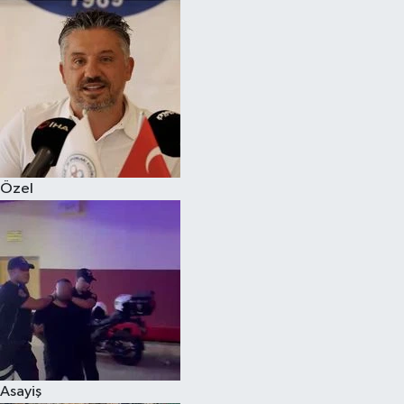
Magazin
Özel
Resmi İlanlar
Sağlık
Özel
Siyaset
Spor
Yaşam
Yerel Yönetimler
Asayiş
Yurttan