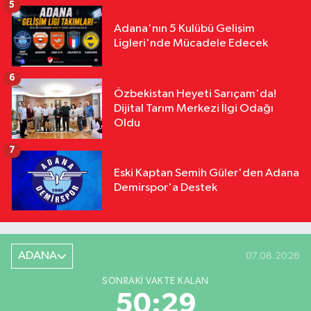
5
Adana'nın 5 Kulübü Gelişim
Ligleri'nde Mücadele Edecek
6
Özbekistan Heyeti Sarıçam'da!
Dijital Tarım Merkezi İlgi Odağı
Oldu
7
Eski Kaptan Semih Güler'den Adana
Demirspor'a Destek
ADANA
07.08.2026
SONRAKI VAKTE KALAN
50:28