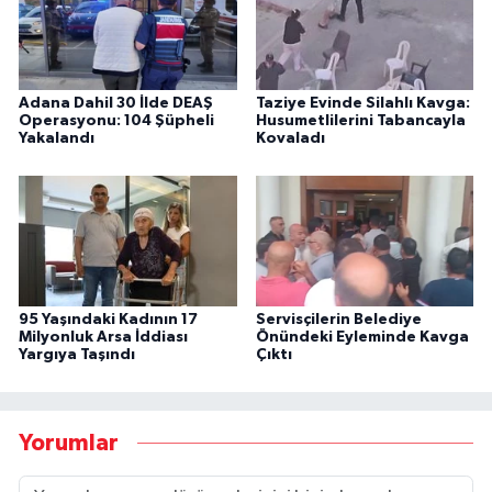
Adana Dahil 30 İlde DEAŞ
Taziye Evinde Silahlı Kavga:
Operasyonu: 104 Şüpheli
Husumetlilerini Tabancayla
Yakalandı
Kovaladı
95 Yaşındaki Kadının 17
Servisçilerin Belediye
Milyonluk Arsa İddiası
Önündeki Eyleminde Kavga
Yargıya Taşındı
Çıktı
Yorumlar