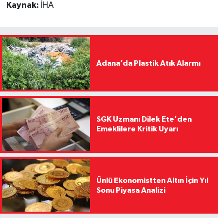
Kaynak:
İHA
Adana’da Plastik Atık Alarmı
SGK Uzmanı Dilek Ete'den
Emeklilere Kritik Uyarı
Ünlü Ekonomistten Altın İçin Yıl
Sonu Piyasa Analizi