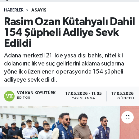
HABERLER
ASAYIŞ
Rasim Ozan Kütahyalı Dahil
154 Şüpheli Adliye Sevk
Edildi
Adana merkezli 21 ilde yasa dışı bahis, nitelikli
dolandırıcılık ve suç gelirlerini aklama suçlarına
yönelik düzenlenen operasyonda 154 şüpheli
adliyeye sevk edildi.
VOLKAN KOYUTÜRK
17.05.2026 - 11:05
17.05.2026 - 
EDITÖR
YAYINLANMA
GÜNCELLE