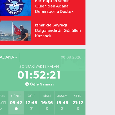
Eski Kaptan Semih
Güler'den Adana
Demirspor'a Destek
İzmir'de Bayrağı
Dalgalandırdı, Gönülleri
Kazandı
ADANA
08.08.2026
SONRAKI VAKTE KALAN
01:52:20
Öğle Namazı
SAK
GÜNEŞ
ÖĞLE
İKINDI
AKŞAM
YATSI
:11
05:42
12:49
16:36
19:46
21:12