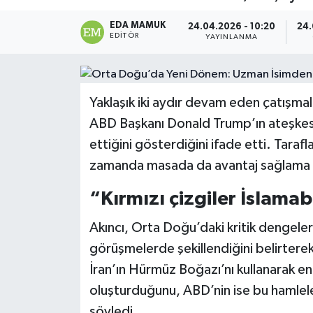
Magazin
EDA MAMUK
24.04.2026 - 10:20
24.
EDITÖR
YAYINLANMA
Özel
Resmi İlanlar
Yaklaşık iki aydır devam eden çatışmal
ABD Başkanı Donald Trump’ın ateşkesi
Sağlık
ettiğini gösterdiğini ifade etti. Taraf
zamanda masada da avantaj sağlama a
Siyaset
“Kırmızı çizgiler İslama
Spor
Akıncı, Orta Doğu’daki kritik dengeler
Yaşam
görüşmelerde şekillendiğini belirterek
İran’ın Hürmüz Boğazı’nı kullanarak e
Yerel Yönetimler
oluşturduğunu, ABD’nin ise bu hamleler
Yurttan
söyledi.