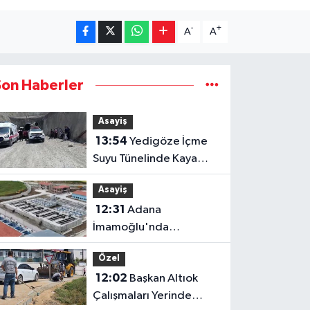
-
+
A
A
Son Haberler
Asayiş
13:54
Yedigöze İçme
Suyu Tünelinde Kaya
Göçüğü: 1 İşçi Hayatını
Asayiş
Kaybetti, 1 İşçi Yaralandı
12:31
Adana
İmamoğlu'nda
Yedigöze İçme Suyu
Özel
Projesi Şantiyesinde
12:02
Başkan Altıok
Göçük: İşçileri Toprak
Çalışmaları Yerinde
Altında Kaldı!