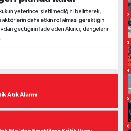
kukun yeterince işletilmediğini belirterek,
2
ı aktörlerin daha etkin rol alması gerektiğini
navdan geçtiğini ifade eden Akıncı, dengelerin
.
3
4
ik Atık Alarmı
5
6