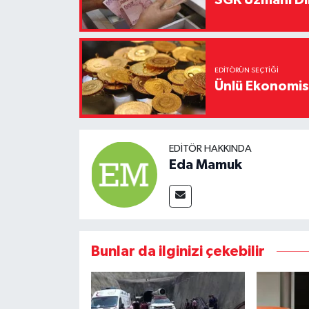
SGK Uzmanı Dil
EDITÖRÜN SEÇTIĞI
Ünlü Ekonomistt
EDITÖR HAKKINDA
Eda Mamuk
Bunlar da ilginizi çekebilir