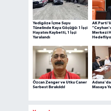
Yedigöze İçme Suyu
AK Parti'l
Tünelinde Kaya Göçüğü: 1 İşçi
"Ceyhan'ı 
Hayatını Kaybetti, 1 İşçi
Merkezi H
Yaralandı
Hedefliy
Özcan Zenger ve Utku Caner
Adana'da 
Serbest Bırakıldı!
Masaya Yat