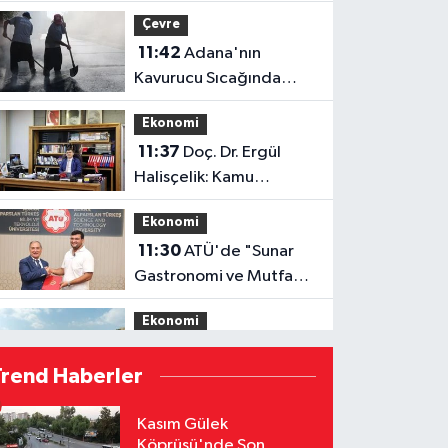
İnceledi: Yumurtalık'ta
Çevre
Altyapı ve Ulaşım
11:42
Adana'nın
Seferberliği
Kavurucu Sıcağında
İşçilerin Zorlu Asfalt
Ekonomi
Mesaisi Sürüyor
11:37
Doç. Dr. Ergül
Halisçelik: Kamu
Maliyesi Karmaşık ve Zor
Ekonomi
İzlenebilir Bir Yapıya
11:30
ATÜ'de "Sunar
Dönüştü
Gastronomi ve Mutfak
Sanatları Akademisi"
Ekonomi
Kuruluyor
11:27
Adana'da
Trend Haberler
Bereketli Geçecek
Ayçiçeği Hasadı
Çevre
Kasım Gülek
Heyecanı Başladı
Köprüsü'nde Son
11:22