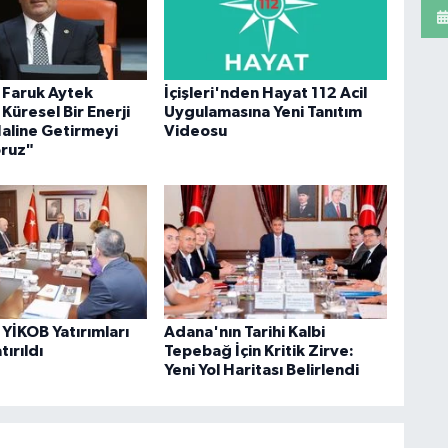
i Faruk Aytek
İçişleri'nden Hayat 112 Acil
Küresel Bir Enerji
Uygulamasına Yeni Tanıtım
aline Getirmeyi
Videosu
oruz"
YİKOB Yatırımları
Adana'nın Tarihi Kalbi
ırıldı
Tepebağ İçin Kritik Zirve:
Yeni Yol Haritası Belirlendi