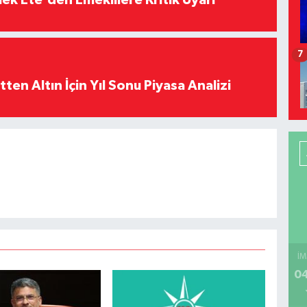
ek Ete'den Emeklilere Kritik Uyarı
7
en Altın İçin Yıl Sonu Piyasa Analizi
İM
04