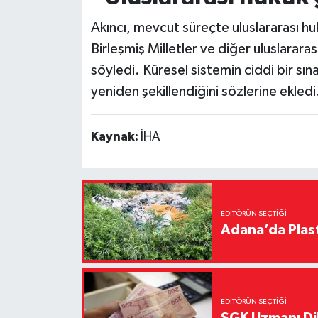
Akıncı, mevcut süreçte uluslararası hu
Birleşmiş Milletler ve diğer uluslararas
söyledi. Küresel sistemin ciddi bir sı
yeniden şekillendiğini sözlerine ekledi
Kaynak:
İHA
EDITÖRÜN SEÇTIĞI
Adana’da Plast
EDITÖRÜN SEÇTIĞI