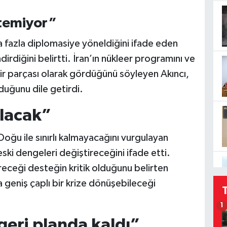
stemiyor”
fazla diplomasiye yöneldiğini ifade eden
ndirdiğini belirtti. İran’ın nükleer programını ve
bir parçası olarak gördüğünü söyleyen Akıncı,
duğunu dile getirdi.
ulacak”
oğu ile sınırlı kalmayacağını vurgulayan
eski dengeleri değiştireceğini ifade etti.
receği desteğin kritik olduğunu belirten
 geniş çaplı bir krize dönüşebileceği
1
geri planda kaldı”