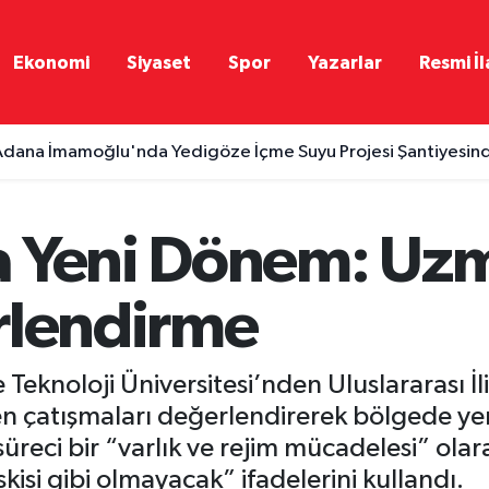
Ekonomi
Siyaset
Spor
Yazarlar
Resmi İl
dana İmamoğlu'nda Yedigöze İçme Suyu Projesi Şantiyesinde 
a Yeni Dönem: Uz
rlendirme
Teknoloji Üniversitesi’nden Uluslararası İl
ren çatışmaları değerlendirerek bölgede yen
 süreci bir “varlık ve rejim mücadelesi” ol
isi gibi olmayacak” ifadelerini kullandı.