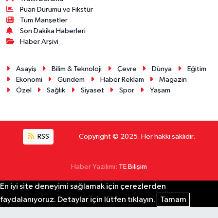
Puan Durumu ve Fikstür
Tüm Manşetler
Son Dakika Haberleri
Haber Arşivi
Asayiş
Bilim & Teknoloji
Çevre
Dünya
Eğitim
Ekonomi
Gündem
Haber Reklam
Magazin
Özel
Sağlık
Siyaset
Spor
Yaşam
RSS
Copyright © 2025. Her hakkı saklıdır.
Haber Yazılımı:
TE Bilişim
En iyi site deneyimi sağlamak için çerezlerden
faydalanıyoruz. Detaylar için lütfen tıklayın.
Tamam