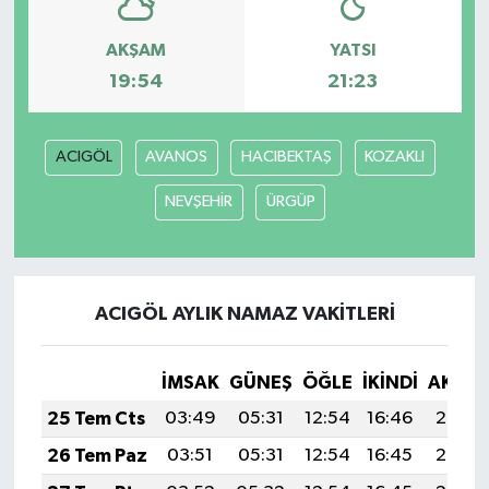
AKŞAM
YATSI
19:54
21:23
ACIGÖL
AVANOS
HACIBEKTAŞ
KOZAKLI
NEVŞEHİR
ÜRGÜP
ACIGÖL AYLIK NAMAZ VAKITLERI
İMSAK
GÜNEŞ
ÖĞLE
İKINDI
AKŞA
25 Tem Cts
03:49
05:31
12:54
16:46
20:07
26 Tem Paz
03:51
05:31
12:54
16:45
20:06