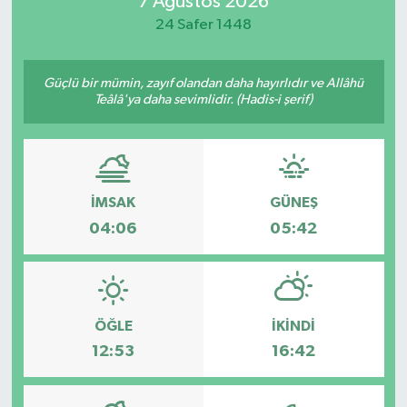
7 Ağustos 2026
24 Safer 1448
Magazin
Özel
Güçlü bir mümin, zayıf olandan daha hayırlıdır ve Allâhü
Teâlâ'ya daha sevimlidir. (Hadis-i şerif)
Resmi İlanlar
Sağlık
İMSAK
GÜNEŞ
Siyaset
04:06
05:42
Spor
Yaşam
ÖĞLE
İKINDI
12:53
16:42
Yerel Yönetimler
Yurttan