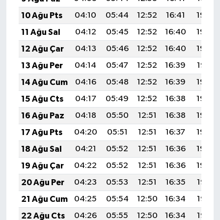
10 Ağu Pts
04:10
05:44
12:52
16:41
19:50
11 Ağu Sal
04:12
05:45
12:52
16:40
19:49
12 Ağu Çar
04:13
05:46
12:52
16:40
19:48
13 Ağu Per
04:14
05:47
12:52
16:39
19:47
14 Ağu Cum
04:16
05:48
12:52
16:39
19:46
15 Ağu Cts
04:17
05:49
12:52
16:38
19:44
16 Ağu Paz
04:18
05:50
12:51
16:38
19:43
17 Ağu Pts
04:20
05:51
12:51
16:37
19:42
18 Ağu Sal
04:21
05:52
12:51
16:36
19:40
19 Ağu Çar
04:22
05:52
12:51
16:36
19:39
20 Ağu Per
04:23
05:53
12:51
16:35
19:38
21 Ağu Cum
04:25
05:54
12:50
16:34
19:36
22 Ağu Cts
04:26
05:55
12:50
16:34
19:35