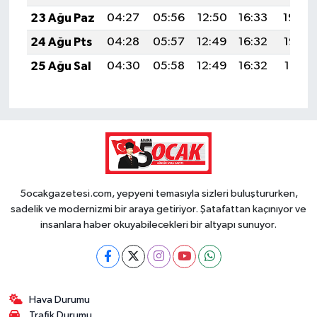
23 Ağu Paz
04:27
05:56
12:50
16:33
19:34
24 Ağu Pts
04:28
05:57
12:49
16:32
19:32
25 Ağu Sal
04:30
05:58
12:49
16:32
19:31
5ocakgazetesi.com, yepyeni temasıyla sizleri buluştururken,
sadelik ve modernizmi bir araya getiriyor. Şatafattan kaçınıyor ve
insanlara haber okuyabilecekleri bir altyapı sunuyor.
Hava Durumu
Trafik Durumu