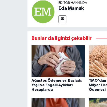
EDITÖR HAKKINDA
Eda Mamuk
Bunlar da ilginizi çekebilir
Ağustos Ödemeleri Başladı:
TMO'dan Ü
Yaşlı ve Engelli Aylıkları
Milyar Lir
Hesaplarda
Ödemesi