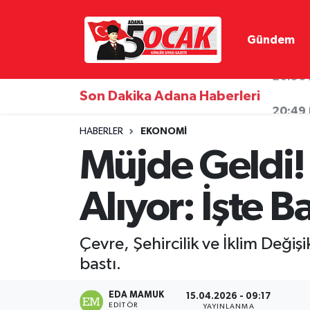
Gündem
Asayiş
Hava Durumu
Bilim & Teknoloji
Trafik Durumu
Son Dakika Adana Haberleri
20:49
Çevre
Süper Lig Puan Durumu ve Fikstür
HABERLER
EKONOMI
Müjde Geldi!
Dünya
Tüm Manşetler
Alıyor: İşte B
Eğitim
Son Dakika Haberleri
Ekonomi
Haber Arşivi
Çevre, Şehircilik ve İklim Deği
bastı.
Gündem
EDA MAMUK
15.04.2026 - 09:17
Haber Reklam
EDITÖR
YAYINLANMA