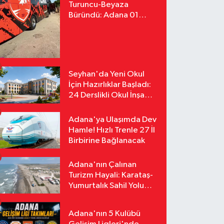
Turuncu-Beyaza
Büründü: Adana 01
FK'nın Yeni Yüzü
Yollarda
Seyhan'da Yeni Okul
İçin Hazırlıklar Başladı:
24 Derslikli Okul İnşa
Edilecek
Adana'ya Ulaşımda Dev
Hamle! Hızlı Trenle 27 İl
Birbirine Bağlanacak
Adana'nın Çalınan
Turizm Hayali: Karataş-
Yumurtalık Sahil Yolu
Tozlu Raflarda Kaldı
Adana'nın 5 Kulübü