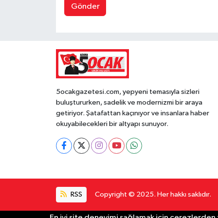
Gönder
5ocakgazetesi.com, yepyeni temasıyla sizleri
buluştururken, sadelik ve modernizmi bir araya
getiriyor. Şatafattan kaçınıyor ve insanlara haber
okuyabilecekleri bir altyapı sunuyor.
RSS
Copyright © 2025. Her hakkı saklıdır.
En iyi site deneyimi sağlamak için çerezlerden f