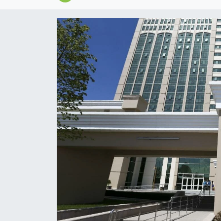
Magazin
Özel
Resmi İlanlar
Sağlık
Siyaset
Spor
Yaşam
Yerel Yönetimler
Yurttan