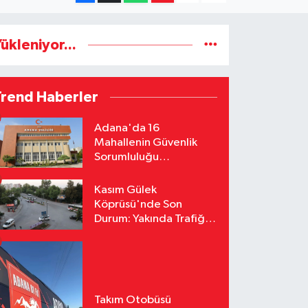
ükleniyor...
Trend Haberler
Adana'da 16
Mahallenin Güvenlik
Sorumluluğu
Jandarmaya Devredildi
Kasım Gülek
Köprüsü'nde Son
Durum: Yakında Trafiğe
Açılacak
Takım Otobüsü