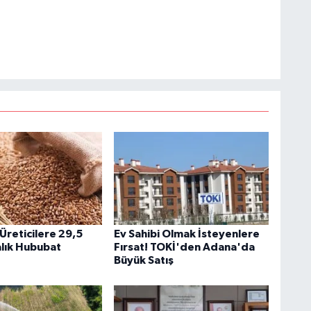
reticilere 29,5
Ev Sahibi Olmak İsteyenlere
alık Hububat
Fırsat! TOKİ'den Adana'da
Büyük Satış