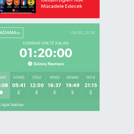
Gelişim Ligleri'nde
Mücadele Edecek
ADANA
06.08.2026
SONRAKI VAKTE KALAN
01:19:59
Güneş Namazı
SAK
GÜNEŞ
ÖĞLE
İKINDI
AKŞAM
YATSI
:08
05:41
12:50
16:37
19:49
21:15
Aylık Vakitler