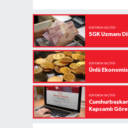
EDITÖRÜN SEÇTIĞI
SGK Uzmanı Dil
EDITÖRÜN SEÇTIĞI
Ünlü Ekonomistt
EDITÖRÜN SEÇTIĞI
Cumhurbaşkanı
Kapsamlı Görev