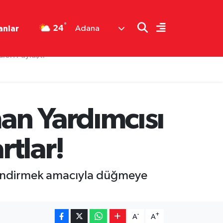
°
24
anlar
Adana
an Yardımcısı
rtlar!
güçlendirmek amacıyla düğmeye
-
+
A
A