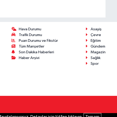
Hava Durumu
Asayiş
Trafik Durumu
Çevre
Puan Durumu ve Fikstür
Eğitim
Tüm Manşetler
Gündem
Son Dakika Haberleri
Magazin
Haber Arşivi
Sağlık
Spor
aydalanıyoruz. Detaylar için lütfen tıklayın.
Tamam