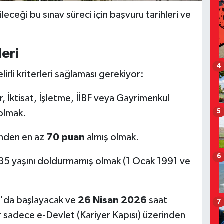
ceği bu sınav süreci için başvuru tarihleri ve
leri
4
lirli kriterleri sağlaması gerekiyor:
r, İktisat, İşletme, İİBF veya Gayrimenkul
5
olmak.
nden en az
70 puan
almış olmak.
6
 35 yaşını doldurmamış olmak (1 Ocak 1991 ve
6
'da başlayacak ve
26 Nisan 2026
saat
7
 sadece e-Devlet (Kariyer Kapısı) üzerinden