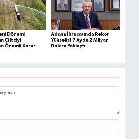
eni Dönem!
Adana İhracatında Rekor
n Çiftçiyi
Yükseliş! 7 Ayda 2 Milyar
en Önemli Karar
Dolara Yaklaştı