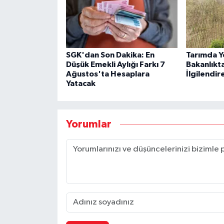
SGK'dan Son Dakika: En
Tarımda Y
Düşük Emekli Aylığı Farkı 7
Bakanlıkta
Ağustos'ta Hesaplara
İlgilendir
Yatacak
Yorumlar