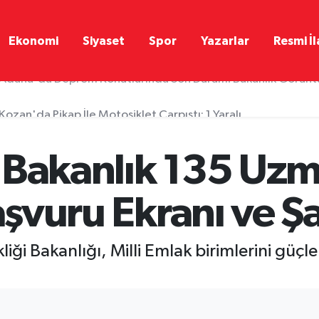
Ekonomi
Siyaset
Spor
Yazarlar
Resmi İl
Kozan'da Pikap İle Motosiklet Çarpıştı: 1 Yaralı
 Bakanlık 135 Uzm
aşvuru Ekranı ve Şa
şikliği Bakanlığı, Milli Emlak birimlerini 