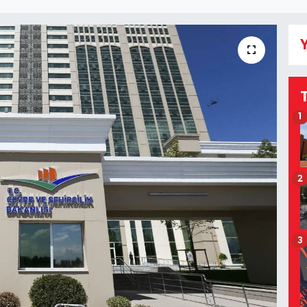
Y
1
2
3