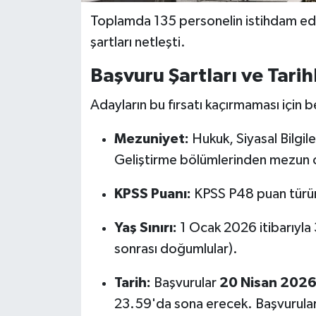
Toplamda 135 personelin istihdam edile
şartları netleşti.
Başvuru Şartları ve Tarih
Adayların bu fırsatı kaçırmaması için be
Mezuniyet:
Hukuk, Siyasal Bilgile
Geliştirme bölümlerinden mezun 
KPSS Puanı:
KPSS P48 puan türü
Yaş Sınırı:
1 Ocak 2026 itibarıyla
sonrası doğumlular).
Tarih:
Başvurular
20 Nisan 202
23.59'da sona erecek. Başvurular