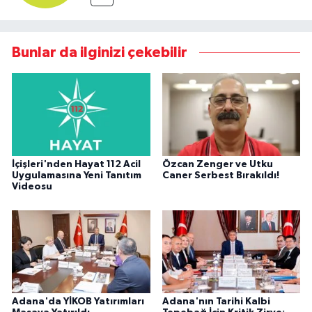
Bunlar da ilginizi çekebilir
İçişleri'nden Hayat 112 Acil
Özcan Zenger ve Utku
Uygulamasına Yeni Tanıtım
Caner Serbest Bırakıldı!
Videosu
Adana'da YİKOB Yatırımları
Adana'nın Tarihi Kalbi