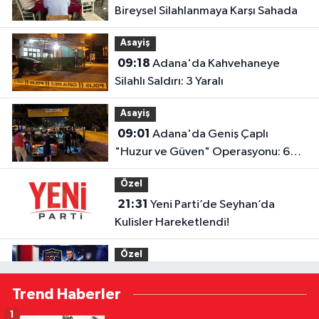
Bireysel Silahlanmaya Karşı Sahada
Asayiş
09:18
Adana'da Kahvehaneye
Silahlı Saldırı: 3 Yaralı
Asayiş
09:01
Adana'da Geniş Çaplı
"Huzur ve Güven" Operasyonu: 62
Şüpheli Yakalandı, Milyonlarca Lira
Özel
Cezai İşlem Uygulandı
21:31
Yeni Parti’de Seyhan’da
Kulisler Hareketlendi!
Özel
20:51
Adaletgücü'nde Yusuf Yürek
Trend Haberler
İle Yola Devam
1