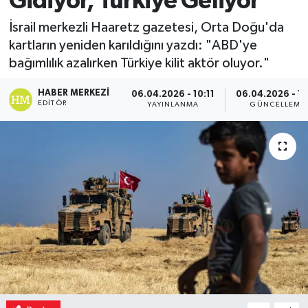
Gidiyor, Türkiye Geliyor
Magazin
İsrail merkezli Haaretz gazetesi, Orta Doğu'da
kartların yeniden karıldığını yazdı: "ABD'ye
Özel
bağımlılık azalırken Türkiye kilit aktör oluyor."
HABER MERKEZI
Resmi İlanlar
06.04.2026 - 10:11
06.04.2026 - 10
EDITÖR
YAYINLANMA
GÜNCELLEME
Sağlık
Siyaset
Spor
Yaşam
Yerel Yönetimler
Yurttan