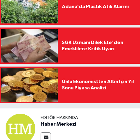
Adana’da Plastik Atık Alarmı
SGK Uzmanı Dilek Ete'den
Emeklilere Kritik Uyarı
Ünlü Ekonomistten Altın İçin Yıl
Sonu Piyasa Analizi
EDITÖR HAKKINDA
Haber Merkezi