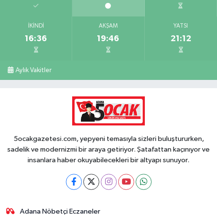
İKINDI
AKŞAM
YATSI
16:36
19:46
21:12
Aylık Vakitler
5ocakgazetesi.com, yepyeni temasıyla sizleri buluştururken,
sadelik ve modernizmi bir araya getiriyor. Şatafattan kaçınıyor ve
insanlara haber okuyabilecekleri bir altyapı sunuyor.
Adana Nöbetçi Eczaneler