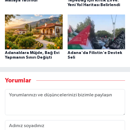
Masaya Yatırıldı
Tepebağ İçin Kritik Zirve:
Yeni Yol Haritası Belirlendi
Adanalılara Müjde, Bağ Evi
Adana'da Filistin'e Destek
Yapmanın Sınırı Değişti
Seli
Yorumlar