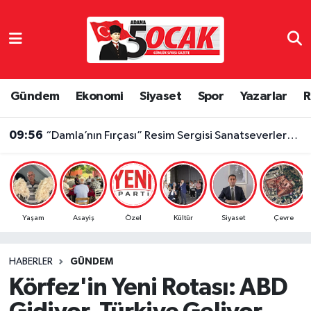
Asayiş
Adana Nöbetçi Eczaneler
Bilim & Teknoloji
Adana Hava Durumu
Gündem
Ekonomi
Siyaset
Spor
Yazarlar
R
Çevre
Adana Namaz Vakitleri
09:56
“Damla’nın Fırçası” Resim Sergisi Sanatseverlerden Yoğun İlgi Gördü
Dünya
Adana Trafik Yoğunluk Haritası
Eğitim
Süper Lig Puan Durumu ve Fikstür
Yaşam
Asayiş
Özel
Kültür
Siyaset
Çevre
Ekonomi
Tüm Manşetler
HABERLER
GÜNDEM
Gündem
Son Dakika Haberleri
Körfez'in Yeni Rotası: ABD
Haber Reklam
Haber Arşivi