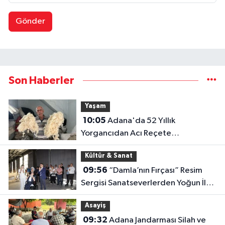
Gönder
Son Haberler
Yaşam
10:05
Adana'da 52 Yıllık
Yorgancıdan Acı Reçete
"Mesleğimiz Yok Olma Noktasına
Kültür & Sanat
Geldi"
09:56
“Damla’nın Fırçası” Resim
Sergisi Sanatseverlerden Yoğun İlgi
Gördü
Asayiş
09:32
Adana Jandarması Silah ve