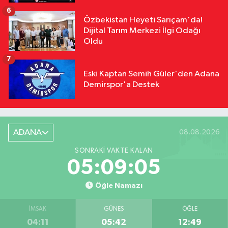
6
Özbekistan Heyeti Sarıçam'da!
Dijital Tarım Merkezi İlgi Odağı
Oldu
7
Eski Kaptan Semih Güler'den Adana
Demirspor'a Destek
ADANA
08.08.2026
SONRAKI VAKTE KALAN
05:09:04
Öğle Namazı
İMSAK
GÜNEŞ
ÖĞLE
04:11
05:42
12:49