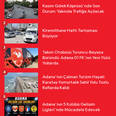
Çevre
Kasım Gülek Köprüsü'nde Son
20:44
Büyük Dikili'de Çöp Tepkisi:
Durum: Yakında Trafiğe Açılacak
"Zehirleniyoruz"
2
Gündem
Kiremithane Hattı Tartışması
19:44
İçişleri'nden Hayat 112 Acil
Büyüyor
Uygulamasına Yeni Tanıtım Videosu
3
Takım Otobüsü Turuncu-Beyaza
Asayiş
Büründü: Adana 01 FK'nın Yeni Yüzü
19:32
Karataş Yolunda Pikap Göz
Yollarda
Göre Göre Yandı!
4
Adana'nın Çalınan Turizm Hayali:
Karataş-Yumurtalık Sahil Yolu Tozlu
Raflarda Kaldı
5
Adana'nın 5 Kulübü Gelişim
Ligleri'nde Mücadele Edecek