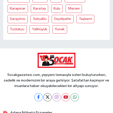
Karapinar
Karatay
Kulu
Meram
Sarayönü
Selçuklu
Seydişehir
Taşkent
Tuzlukçu
Yalihüyük
Yunak
5ocakgazetesi.com, yepyeni temasıyla sizleri buluştururken,
sadelik ve modernizmi bir araya getiriyor. Şatafattan kaçınıyor ve
insanlara haber okuyabilecekleri bir altyapı sunuyor.
Adana Nöbetçi Eczaneler