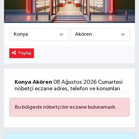
Magazin
Özel
Resmi İlanlar
Paylaş
Sağlık
Siyaset
Konya
Akören
08 Ağustos 2026 Cumartesi
nöbetçi eczane adres, telefon ve konumları
Spor
Yaşam
Bu bölgede nöbetçi bir eczane bulunamadı.
Yerel Yönetimler
Yurttan