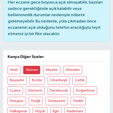
Her eczane gece boyunca açık olmayabilir, bazıları
sadece gerektiğinde açık kalabilir veya
beklenmedik durumlar nedeniyle nöbete
gelemeyebilir. Bu nedenle, yola çıkmadan önce
eczanenin açık olduğunu telefon aracılığıyla teyit
etmeniz iyi bir fikir olacaktır.
Konya Diğer İlçeler
Ahirli
Akören
Akşehir
Altinekin
Beyşehir
Bozkir
Cihanbeyli
Çeltik
Çumra
Derbent
Derebucak
Doğanhisar
Emirgazi
Ereğli
Güneysinir
Hadim
Halkapinar
Hüyük
İlgin
Kadinhani