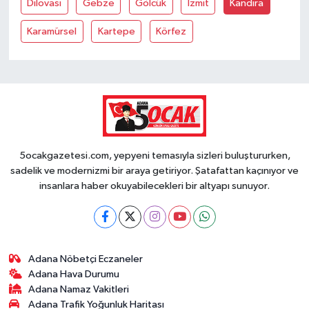
Dilovasi
Gebze
Gölcük
İzmit
Kandira
Karamürsel
Kartepe
Körfez
5ocakgazetesi.com, yepyeni temasıyla sizleri buluştururken,
sadelik ve modernizmi bir araya getiriyor. Şatafattan kaçınıyor ve
insanlara haber okuyabilecekleri bir altyapı sunuyor.
Adana Nöbetçi Eczaneler
Adana Hava Durumu
Adana Namaz Vakitleri
Adana Trafik Yoğunluk Haritası