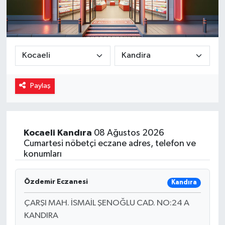
Magazin
Özel
Resmi İlanlar
Paylaş
Sağlık
Siyaset
Kocaeli
Kandıra
08 Ağustos 2026
Cumartesi nöbetçi eczane adres, telefon ve
Spor
konumları
Yaşam
Özdemir Eczanesi
Kandıra
Yerel Yönetimler
ÇARŞI MAH. İSMAİL ŞENOĞLU CAD. NO:24 A
KANDIRA
Yurttan