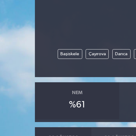
Magazin
Özel
Resmi İlanlar
Başiskele
Çayırova
Darıca
Sağlık
Siyaset
Spor
NEM
%61
Yaşam
Yerel Yönetimler
Yurttan