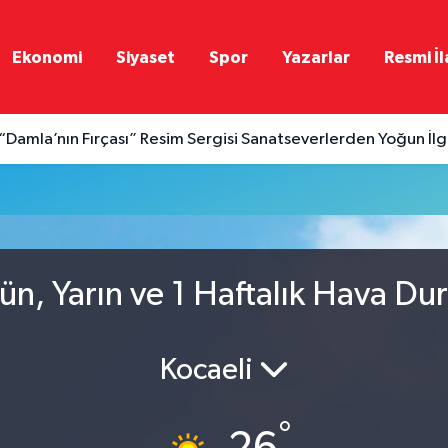
Ekonomi
Siyaset
Spor
Yazarlar
Resmi İl
“Damla’nın Fırçası” Resim Sergisi Sanatseverlerden Yoğun İl
u
n, Yarın ve 1 Haftalık Hava D
Kocaeli
°