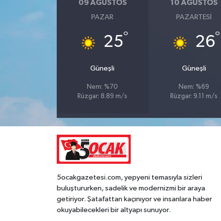
09 AĞUSTOS
10 AĞUSTOS
PAZAR
PAZARTESI
°
°
25
26
Güneşli
Güneşli
Nem: %70
Nem: %69
Rüzgar: 8.89 m/s
Rüzgar: 9.11 m/s
5ocakgazetesi.com, yepyeni temasıyla sizleri
buluştururken, sadelik ve modernizmi bir araya
getiriyor. Şatafattan kaçınıyor ve insanlara haber
okuyabilecekleri bir altyapı sunuyor.