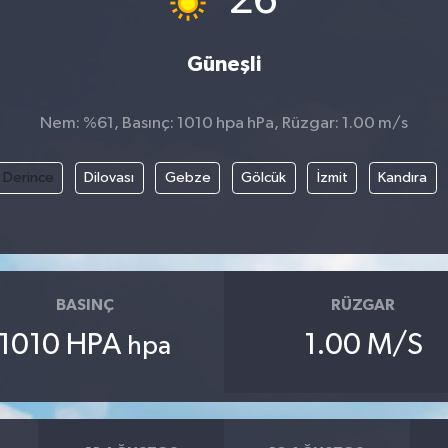
26
Güneşli
Nem: %61, Basınç: 1010 hpa hPa, Rüzgar: 1.00 m/s
Derince
Dilovası
Gebze
Gölcük
İzmit
Kandıra
BASINÇ
RÜZGAR
1010 HPA
1.00 M/S
hpa