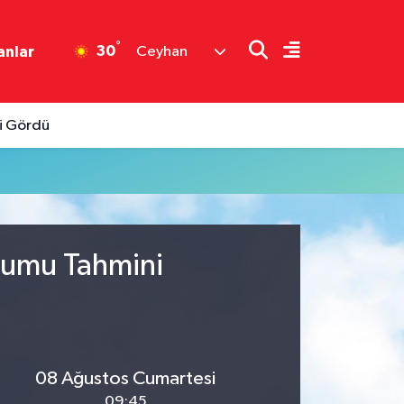
°
30
anlar
Ceyhan
gi Gördü
urumu Tahmini
08 Ağustos Cumartesi
09:45