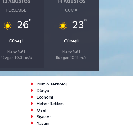
13 AĞUSTOS
14 AĞUSTOS
PERŞEMBE
CUMA
°
°
26
23
Güneşli
Güneşli
Nem: %61
Nem: %61
Rüzgar: 10.31 m/s
Rüzgar: 10.11 m/s
Bilim & Teknoloji
Dünya
Ekonomi
Haber Reklam
Özel
Siyaset
Yaşam