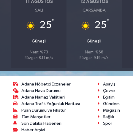
11 AĞUSTOS
12 AĞUSTOS
SALI
ÇARŞAMBA
°
°
25
25
Güneşli
Güneşli
Nem: %73
Nem: %68
Rüzgar: 8.11 m/s
Rüzgar: 9.19 m/s
Adana Nöbetçi Eczaneler
Asayiş
Adana Hava Durumu
Çevre
Adana Namaz Vakitleri
Eğitim
Adana Trafik Yoğunluk Haritası
Gündem
Puan Durumu ve Fikstür
Magazin
Tüm Manşetler
Sağlık
Son Dakika Haberleri
Spor
Haber Arşivi