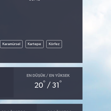
Karamürsel
Kartepe
Körfez
EN DÜŞÜK / EN YÜKSEK
°
°
20
/ 31