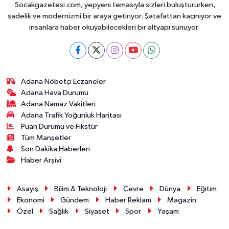
5ocakgazetesi.com, yepyeni temasıyla sizleri buluştururken,
sadelik ve modernizmi bir araya getiriyor. Şatafattan kaçınıyor ve
insanlara haber okuyabilecekleri bir altyapı sunuyor.
Adana Nöbetçi Eczaneler
Adana Hava Durumu
Adana Namaz Vakitleri
Adana Trafik Yoğunluk Haritası
Puan Durumu ve Fikstür
Tüm Manşetler
Son Dakika Haberleri
Haber Arşivi
Asayiş
Bilim & Teknoloji
Çevre
Dünya
Eğitim
Ekonomi
Gündem
Haber Reklam
Magazin
Özel
Sağlık
Siyaset
Spor
Yaşam