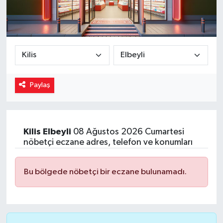
Magazin
Özel
Resmi İlanlar
Paylaş
Sağlık
Siyaset
Kilis
Elbeyli
08 Ağustos 2026 Cumartesi
nöbetçi eczane adres, telefon ve konumları
Spor
Yaşam
Bu bölgede nöbetçi bir eczane bulunamadı.
Yerel Yönetimler
Yurttan