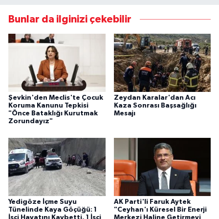
Bunlar da ilginizi çekebilir
Şevkin'den Meclis'te Çocuk
Zeydan Karalar'dan Acı
Koruma Kanunu Tepkisi
Kaza Sonrası Başsağlığı
"Önce Bataklığı Kurutmak
Mesajı
Zorundayız"
Yedigöze İçme Suyu
AK Parti'li Faruk Aytek
Tünelinde Kaya Göçüğü: 1
"Ceyhan'ı Küresel Bir Enerji
İşçi Hayatını Kaybetti, 1 İşçi
Merkezi Haline Getirmeyi