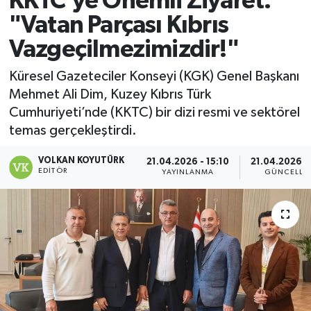
KKTC’ye Önemli Ziyaret:
"Vatan Parçası Kıbrıs
Magazin
Vazgeçilmezimizdir!"
Özel
Küresel Gazeteciler Konseyi (KGK) Genel Başkanı
Mehmet Ali Dim, Kuzey Kıbrıs Türk
Resmi İlanlar
Cumhuriyeti’nde (KKTC) bir dizi resmi ve sektörel
temas gerçekleştirdi.
Sağlık
VOLKAN KOYUTÜRK
21.04.2026 - 15:10
21.04.2026 - 
Siyaset
EDITÖR
YAYINLANMA
GÜNCELLE
Spor
Yaşam
Yerel Yönetimler
Yurttan