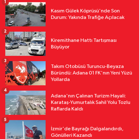
1
Tartışmasına ASKİ’den Yanıt
Kasım Gülek Köprüsü'nde Son
Durum: Yakında Trafiğe Açılacak
2
Asayiş
Kiremithane Hattı Tartışması
12:27
Göçükte Hayatını Kaybeden
Büyüyor
İşçinin Cenazesi Ailesine Teslim
3
Edildi
Takım Otobüsü Turuncu-Beyaza
Büründü: Adana 01 FK'nın Yeni Yüzü
Yollarda
Yerel Yönetimler
4
12:16
Feke’de Mahalle Çalışmaları
Adana'nın Çalınan Turizm Hayali:
Sahada İncelendi
Karataş-Yumurtalık Sahil Yolu Tozlu
Raflarda Kaldı
5
Yerel Yönetimler
İzmir'de Bayrağı Dalgalandırdı,
11:31
Yumurtalık’ta Yollar,
Gönülleri Kazandı