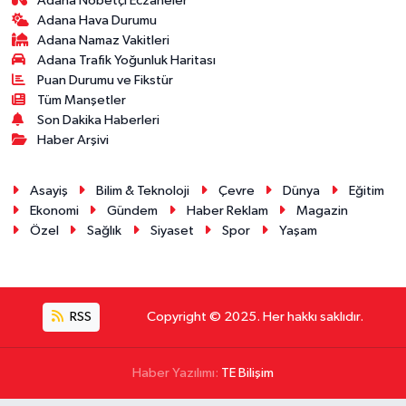
Adana Nöbetçi Eczaneler
Adana Hava Durumu
Adana Namaz Vakitleri
Adana Trafik Yoğunluk Haritası
Puan Durumu ve Fikstür
Tüm Manşetler
Son Dakika Haberleri
Haber Arşivi
Asayiş
Bilim & Teknoloji
Çevre
Dünya
Eğitim
Ekonomi
Gündem
Haber Reklam
Magazin
Özel
Sağlık
Siyaset
Spor
Yaşam
RSS
Copyright © 2025. Her hakkı saklıdır.
Haber Yazılımı:
TE Bilişim