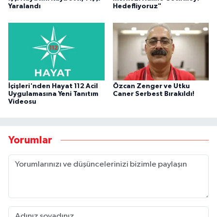
Yaralandı
Hedefliyoruz"
İçişleri'nden Hayat 112 Acil
Özcan Zenger ve Utku
Uygulamasına Yeni Tanıtım
Caner Serbest Bırakıldı!
Videosu
Yorumlar