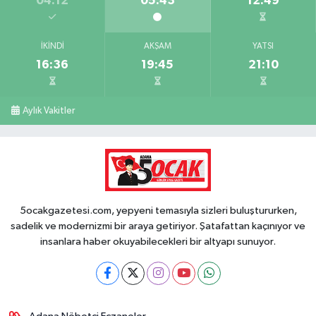
04:12
05:43
12:49
İKINDI
AKŞAM
YATSI
16:36
19:45
21:10
Aylık Vakitler
5ocakgazetesi.com, yepyeni temasıyla sizleri buluştururken,
sadelik ve modernizmi bir araya getiriyor. Şatafattan kaçınıyor ve
insanlara haber okuyabilecekleri bir altyapı sunuyor.