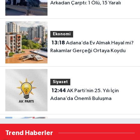
Arkadan Çarptı: 1 Ölü, 15 Yaralı
Ekonomi
13:18
Adana’da Ev Almak Hayal mi?
Rakamlar Gerçeği Ortaya Koydu
Siyaset
12:44
AK Parti’nin 25. Yılı İçin
Adana’da Önemli Buluşma
Çevre
Trend Haberler
12:31
Seyhan’daki Mikroplastik