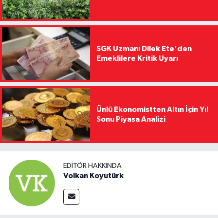
SGK Uzmanı Dilek Ete'den
Emeklilere Kritik Uyarı
Ünlü Ekonomistten Altın İçin Yıl
Sonu Piyasa Analizi
EDITÖR HAKKINDA
Volkan Koyutürk