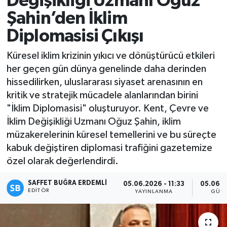
Değişikliği Uzmanı Oğuz
Şahin’den İklim
Magazin
Diplomasisi Çıkışı
Özel
Küresel iklim krizinin yıkıcı ve dönüştürücü etkileri
her geçen gün dünya genelinde daha derinden
Resmi İlanlar
hissedilirken, uluslararası siyaset arenasının en
kritik ve stratejik mücadele alanlarından birini
Sağlık
"İklim Diplomasisi" oluşturuyor. Kent, Çevre ve
İklim Değişikliği Uzmanı Oğuz Şahin, iklim
Siyaset
müzakerelerinin küresel temellerini ve bu süreçte
kabuk değiştiren diplomasi trafiğini gazetemize
Spor
özel olarak değerlendirdi.
Yaşam
SAFFET BUĞRA ERDEMLI
05.06.2026 - 11:33
05.06.2
EDITÖR
YAYINLANMA
GÜN
Yerel Yönetimler
Yurttan