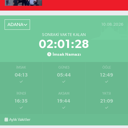
ADANA
10.08.2026
SONRAKI VAKTE KALAN
02:01:27
İmsak Namazı
İMSAK
GÜNEŞ
ÖĞLE
04:13
05:44
12:49
İKINDI
AKŞAM
YATSI
16:35
19:44
21:09
Aylık Vakitler