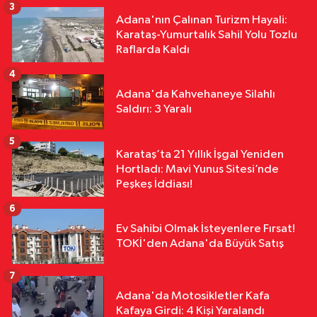
3
Adana'nın Çalınan Turizm Hayali:
Asayiş
Karataş-Yumurtalık Sahil Yolu Tozlu
13:49
Yolcu Otobüsü Kamyonete
Raflarda Kaldı
Arkadan Çarptı: 1 Ölü, 15 Yaralı
4
Adana'da Kahvehaneye Silahlı
Saldırı: 3 Yaralı
5
Karataş’ta 21 Yıllık İşgal Yeniden
Hortladı: Mavi Yunus Sitesi’nde
Peşkeş İddiası!
6
Ev Sahibi Olmak İsteyenlere Fırsat!
TOKİ'den Adana'da Büyük Satış
7
Adana'da Motosikletler Kafa
Kafaya Girdi: 4 Kişi Yaralandı