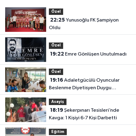
Özel
22:25
Yunusoğlu FK Şampiyon
Oldu
Özel
19:22
Emre Gönlüşen Unutulmadı
Özel
19:16
Adaletgücülü Oyuncular
Beslenme Diyetisyen Duygu
Özbay’ın Kontrolünde
Asayiş
18:19
Şekerpınarı Tesisleri’nde
Kavga: 1 Kişiyi 6-7 Kişi Darbetti
Eğitim