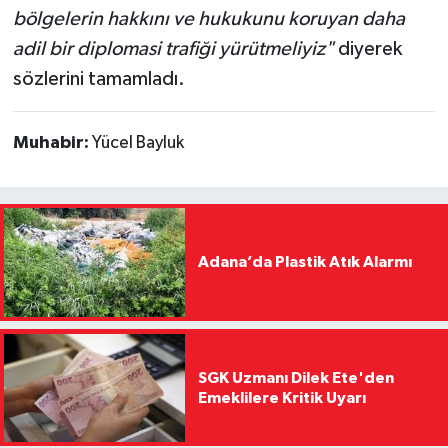
bölgelerin hakkını ve hukukunu koruyan daha
adil bir diplomasi trafiği yürütmeliyiz"
diyerek
sözlerini tamamladı.
Muhabir:
Yücel Bayluk
Adana’da Plastik Atık Alarmı
SGK Uzmanı Dilek Ete'den
Emeklilere Kritik Uyarı