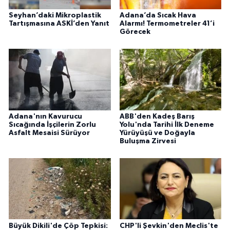
Seyhan’daki Mikroplastik
Adana’da Sıcak Hava
Tartışmasına ASKİ’den Yanıt
Alarmı! Termometreler 41’i
Görecek
Adana'nın Kavurucu
ABB'den Kadeş Barış
Sıcağında İşçilerin Zorlu
Yolu'nda Tarihi İlk Deneme
Asfalt Mesaisi Sürüyor
Yürüyüşü ve Doğayla
Buluşma Zirvesi
Büyük Dikili'de Çöp Tepkisi:
CHP'li Şevkin'den Meclis'te