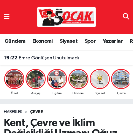
Asayiş
Adana Nöbetçi Eczaneler
Bilim & Teknoloji
Adana Hava Durumu
Gündem
Ekonomi
Siyaset
Spor
Yazarlar
R
Çevre
Adana Namaz Vakitleri
19:22
Emre Gönlüşen Unutulmadı
Dünya
Adana Trafik Yoğunluk Haritası
Eğitim
Süper Lig Puan Durumu ve Fikstür
Özel
Asayiş
Eğitim
Ekonomi
Siyaset
Çevre
Ekonomi
Tüm Manşetler
HABERLER
ÇEVRE
Gündem
Son Dakika Haberleri
Kent, Çevre ve İklim
Haber Reklam
Haber Arşivi