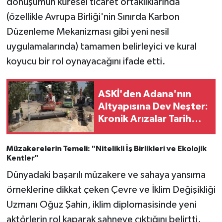
dönüşümün küresel ticaret ortaklıklarında
(özellikle Avrupa Birliği'nin Sınırda Karbon
Düzenleme Mekanizması gibi yeni nesil
uygulamalarında) tamamen belirleyici ve kural
koyucu bir rol oynayacağını ifade etti.
ASKİ'den Adana'nın
Altyapısına Dev Neşter:
Kronik Arızalar Tarih
Oluyor
Müzakerelerin Temeli: "Nitelikli İş Birlikleri ve Ekolojik
Kentler"
Dünyadaki başarılı müzakere ve sahaya yansıma
örneklerine dikkat çeken Çevre ve İklim Değişikliği
Uzmanı Oğuz Şahin, iklim diplomasisinde yeni
aktörlerin rol kaparak sahneye çıktığını belirtti.