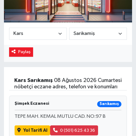
Magazin
Özel
Resmi İlanlar
Paylaş
Sağlık
Siyaset
Kars
Sarıkamış
08 Ağustos 2026 Cumartesi
nöbetçi eczane adres, telefon ve konumları
Spor
Yaşam
Şimşek Eczanesi
Sarıkamış
TEPE MAH. KEMAL MUTLU CAD. NO:97 B
Yerel Yönetimler
Yol Tarifi Al
0 (501) 625 43 36
Yurttan