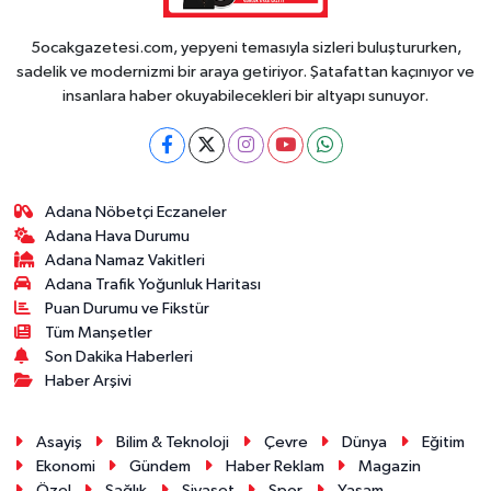
5ocakgazetesi.com, yepyeni temasıyla sizleri buluştururken,
sadelik ve modernizmi bir araya getiriyor. Şatafattan kaçınıyor ve
insanlara haber okuyabilecekleri bir altyapı sunuyor.
Adana Nöbetçi Eczaneler
Adana Hava Durumu
Adana Namaz Vakitleri
Adana Trafik Yoğunluk Haritası
Puan Durumu ve Fikstür
Tüm Manşetler
Son Dakika Haberleri
Haber Arşivi
Asayiş
Bilim & Teknoloji
Çevre
Dünya
Eğitim
Ekonomi
Gündem
Haber Reklam
Magazin
Özel
Sağlık
Siyaset
Spor
Yaşam