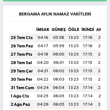
BERGAMA AYLIK NAMAZ VAKITLERI
İMSAK
GÜNEŞ
ÖĞLE
İKINDI
AKŞA
25 Tem Cts
04:16
05:58
13:23
17:16
20:37
26 Tem Paz
04:17
05:59
13:23
17:16
20:37
27 Tem Pts
04:18
06:00
13:23
17:15
20:36
28 Tem Sal
04:20
06:01
13:23
17:15
20:35
29 Tem Çar
04:21
06:02
13:23
17:15
20:34
30 Tem Per
04:22
06:03
13:23
17:15
20:33
31 Tem Cum
04:24
06:04
13:23
17:14
20:32
1 Ağu Cts
04:25
06:05
13:23
17:14
20:31
2 Ağu Paz
04:26
06:05
13:23
17:14
20:30