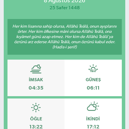
8 Ağustos 2026
25 Safer 1448
Magazin
Özel
Her kim lisanına sahip olursa, Allâhü Teâlâ, onun ayıplarını
örter. Her kim öfkesine mâni olursa Allâhü Teâlâ, ona
kıyâmet günü azap etmez. Her kim de Allâhü Teâlâ'ya
Resmi İlanlar
özrünü arz ederse Allâhü Teâlâ, onun özrünü kabul eder.
(Hadis-i şerif)
Sağlık
Siyaset
İMSAK
GÜNEŞ
Spor
04:35
06:11
Yaşam
Yerel Yönetimler
ÖĞLE
İKINDI
13:22
17:12
Yurttan