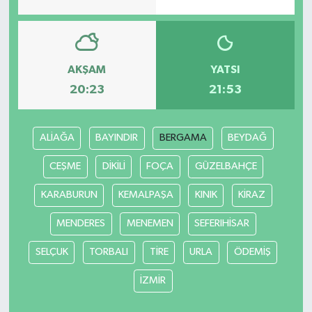
AKŞAM
YATSI
20:23
21:53
ALİAĞA
BAYINDIR
BERGAMA
BEYDAĞ
CEŞME
DİKİLİ
FOÇA
GÜZELBAHÇE
KARABURUN
KEMALPAŞA
KINIK
KİRAZ
MENDERES
MENEMEN
SEFERIHİSAR
SELÇUK
TORBALI
TİRE
URLA
ÖDEMİŞ
İZMİR