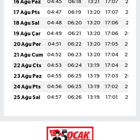
16 Ağu Paz
04:45
06:18
13:21
17:07
20:13
17 Ağu Pts
04:47
06:19
13:20
17:07
20:12
18 Ağu Sal
04:48
06:20
13:20
17:06
20:11
19 Ağu Çar
04:49
06:21
13:20
17:06
20:09
20 Ağu Per
04:51
06:22
13:20
17:05
20:08
21 Ağu Cum
04:52
06:23
13:20
17:04
20:06
22 Ağu Cts
04:53
06:24
13:19
17:04
20:05
23 Ağu Paz
04:55
06:25
13:19
17:03
20:04
24 Ağu Pts
04:56
06:25
13:19
17:02
20:02
25 Ağu Sal
04:57
06:26
13:19
17:01
20:01