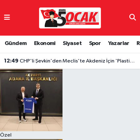
Asayiş
Hava Durumu
Bilim & Teknoloji
Trafik Durumu
Gündem
Ekonomi
Siyaset
Spor
Yazarlar
R
Çevre
Süper Lig Puan Durumu ve Fikstür
12:49
CHP'li Şevkin'den Meclis'te Akdeniz İçin 'Plastik Kirliliği' İsyanı
Dünya
Tüm Manşetler
Eğitim
Son Dakika Haberleri
Ekonomi
Haber Arşivi
Gündem
Özel
Haber Reklam