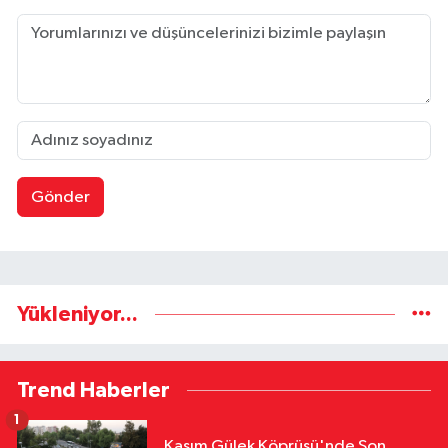
Gönder
Yükleniyor...
Trend Haberler
1
Kasım Gülek Köprüsü'nde Son