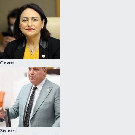
Magazin
Özel
Resmi İlanlar
Sağlık
Çevre
Siyaset
Spor
Yaşam
Yerel Yönetimler
Siyaset
Yurttan