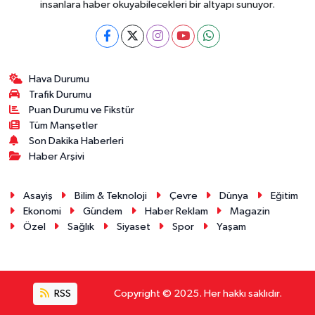
insanlara haber okuyabilecekleri bir altyapı sunuyor.
Hava Durumu
Trafik Durumu
Puan Durumu ve Fikstür
Tüm Manşetler
Son Dakika Haberleri
Haber Arşivi
Asayiş
Bilim & Teknoloji
Çevre
Dünya
Eğitim
Ekonomi
Gündem
Haber Reklam
Magazin
Özel
Sağlık
Siyaset
Spor
Yaşam
RSS
Copyright © 2025. Her hakkı saklıdır.