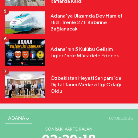
Raflarda Kaldı
5
Adana'ya Ulaşımda Dev Hamle!
Hızlı Trenle 27 İl Birbirine
Bağlanacak
6
Adana'nın 5 Kulübü Gelişim
Ligleri'nde Mücadele Edecek
7
Özbekistan Heyeti Sarıçam'da!
Dijital Tarım Merkezi İlgi Odağı
Oldu
ADANA
07.08.2026
SONRAKI VAKTE KALAN