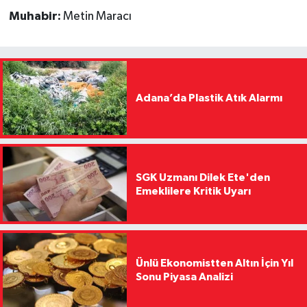
Muhabir:
Metin Maracı
Adana’da Plastik Atık Alarmı
SGK Uzmanı Dilek Ete'den
Emeklilere Kritik Uyarı
Ünlü Ekonomistten Altın İçin Yıl
Sonu Piyasa Analizi