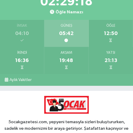
02:29:17
Öğle Namazı
İMSAK
GÜNEŞ
ÖĞLE
04:10
05:42
12:50
İKINDI
AKŞAM
YATSI
16:36
19:48
21:13
Aylık Vakitler
5ocakgazetesi.com, yepyeni temasıyla sizleri buluştururken,
sadelik ve modernizmi bir araya getiriyor. Şatafattan kaçınıyor ve