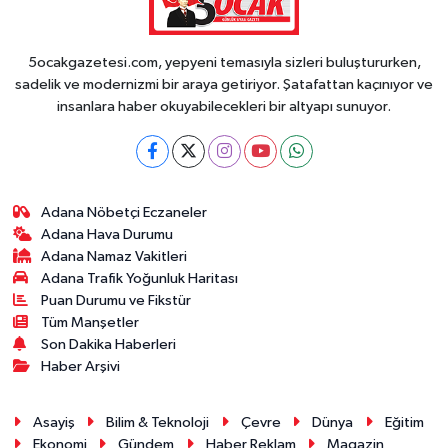
5ocakgazetesi.com, yepyeni temasıyla sizleri buluştururken,
sadelik ve modernizmi bir araya getiriyor. Şatafattan kaçınıyor ve
insanlara haber okuyabilecekleri bir altyapı sunuyor.
Adana Nöbetçi Eczaneler
Adana Hava Durumu
Adana Namaz Vakitleri
Adana Trafik Yoğunluk Haritası
Puan Durumu ve Fikstür
Tüm Manşetler
Son Dakika Haberleri
Haber Arşivi
Asayiş
Bilim & Teknoloji
Çevre
Dünya
Eğitim
Ekonomi
Gündem
Haber Reklam
Magazin