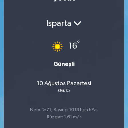
Magazin
Isparta
Özel
Resmi İlanlar
°
16
Sağlık
Güneşli
Siyaset
10 Ağustos Pazartesi
Spor
06:15
Yaşam
Nem: %71, Basınç: 1013 hpa hPa,
Yerel Yönetimler
Rüzgar: 1.61 m/s
Yurttan