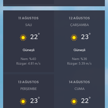
11 AĞUSTOS
12 AĞUSTOS
SALI
ÇARŞAMBA
°
°
22
23
Güneşli
Güneşli
Nem: %40
Nem: %36
Rüzgar: 4.81 m/s
Rüzgar: 5.39 m/s
13 AĞUSTOS
14 AĞUSTOS
PERŞEMBE
CUMA
°
°
23
22