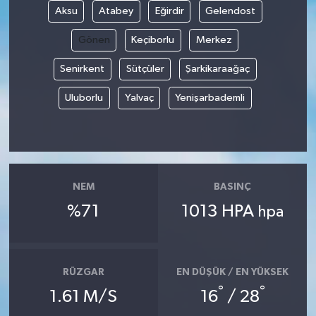
Aksu
Atabey
Eğirdir
Gelendost
Gönen
Keçiborlu
Merkez
Senirkent
Sütçüler
Şarkikaraağaç
Uluborlu
Yalvaç
Yenişarbademli
NEM
BASINÇ
%71
1013 HPA
hpa
RÜZGAR
EN DÜŞÜK / EN YÜKSEK
°
°
1.61 M/S
16
/ 28