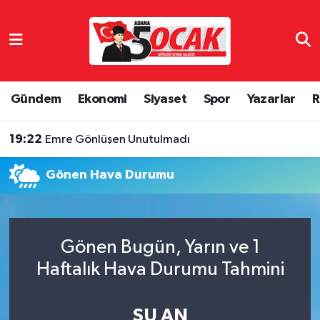
Asayiş
Adana Nöbetçi Eczaneler
Bilim & Teknoloji
Adana Hava Durumu
Gündem
Ekonomi
Siyaset
Spor
Yazarlar
R
Çevre
Adana Namaz Vakitleri
19:22
Emre Gönlüşen Unutulmadı
Dünya
Adana Trafik Yoğunluk Haritası
Gönen Hava Durumu
Eğitim
Süper Lig Puan Durumu ve Fikstür
Ekonomi
Tüm Manşetler
Gönen Bugün, Yarın ve 1
Haftalık Hava Durumu Tahmini
Gündem
Son Dakika Haberleri
Haber Reklam
Haber Arşivi
ŞU AN