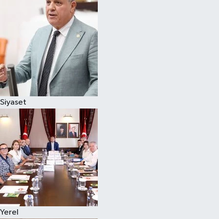
Magazin
Özel
Resmi İlanlar
Sağlık
Siyaset
Siyaset
Spor
Yaşam
Yerel Yönetimler
Yerel
Yurttan