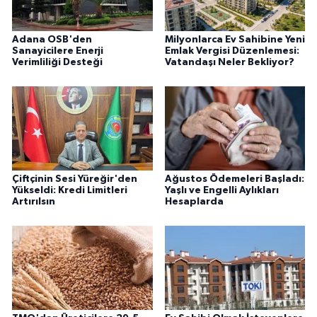
Adana OSB'den
Milyonlarca Ev Sahibine Yeni
Sanayicilere Enerji
Emlak Vergisi Düzenlemesi:
Verimliliği Desteği
Vatandaşı Neler Bekliyor?
Çiftçinin Sesi Yüreğir'den
Ağustos Ödemeleri Başladı:
Yükseldi: Kredi Limitleri
Yaşlı ve Engelli Aylıkları
Artırılsın
Hesaplarda