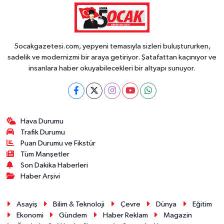
5ocakgazetesi.com, yepyeni temasıyla sizleri buluştururken,
sadelik ve modernizmi bir araya getiriyor. Şatafattan kaçınıyor ve
insanlara haber okuyabilecekleri bir altyapı sunuyor.
Hava Durumu
Trafik Durumu
Puan Durumu ve Fikstür
Tüm Manşetler
Son Dakika Haberleri
Haber Arşivi
Asayiş
Bilim & Teknoloji
Çevre
Dünya
Eğitim
Ekonomi
Gündem
Haber Reklam
Magazin