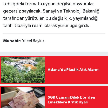
tebliğdeki formata uygun değilse başvurular
geçersiz sayılacak. Sanayi ve Teknoloji Bakanlığı
tarafından yürütülen bu değişiklik, yayımlandığı
tarih itibarıyla resmi olarak yürürlüğe girdi.
Muhabir:
Yücel Bayluk
Adana’da Plastik Atık Alarmı
SGK Uzmanı Dilek Ete'den
Emeklilere Kritik Uyarı