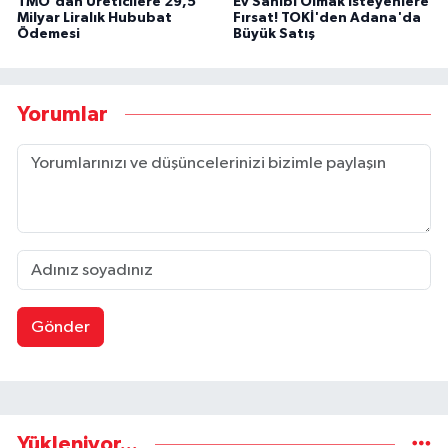
TMO'dan Üreticilere 29,5
Ev Sahibi Olmak İsteyenlere
Milyar Liralık Hububat
Fırsat! TOKİ'den Adana'da
Ödemesi
Büyük Satış
Yorumlar
Gönder
Yükleniyor...