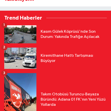
Trend Haberler
1
Kasım Gülek Köprüsü'nde Son
Durum: Yakında Trafiğe Açılacak
2
Kiremithane Hattı Tartışması
Büyüyor
3
Takım Otobüsü Turuncu-Beyaza
Büründü: Adana 01 FK'nın Yeni Yüzü
Yollarda