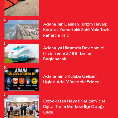
4
Adana'nın Çalınan Turizm Hayali:
Karataş-Yumurtalık Sahil Yolu Tozlu
Raflarda Kaldı
5
Adana'ya Ulaşımda Dev Hamle!
Hızlı Trenle 27 İl Birbirine
Bağlanacak
6
Adana'nın 5 Kulübü Gelişim
Ligleri'nde Mücadele Edecek
7
Özbekistan Heyeti Sarıçam'da!
Dijital Tarım Merkezi İlgi Odağı
Oldu