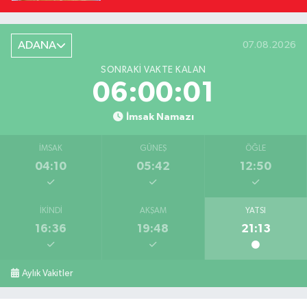
ADANA
07.08.2026
SONRAKI VAKTE KALAN
06:00:00
İmsak Namazı
İMSAK
GÜNEŞ
ÖĞLE
04:10
05:42
12:50
İKINDI
AKŞAM
YATSI
16:36
19:48
21:13
Aylık Vakitler