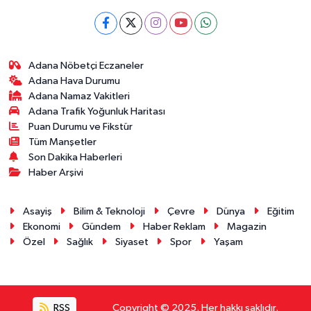
Adana Nöbetçi Eczaneler
Adana Hava Durumu
Adana Namaz Vakitleri
Adana Trafik Yoğunluk Haritası
Puan Durumu ve Fikstür
Tüm Manşetler
Son Dakika Haberleri
Haber Arşivi
Asayiş
Bilim & Teknoloji
Çevre
Dünya
Eğitim
Ekonomi
Gündem
Haber Reklam
Magazin
Özel
Sağlık
Siyaset
Spor
Yaşam
RSS
Copyright © 2025. Her hakkı saklıdır.