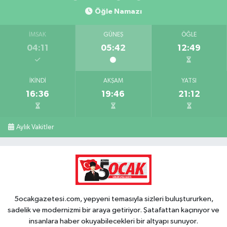
Öğle Namazı
İMSAK
GÜNEŞ
ÖĞLE
04:11
05:42
12:49
İKINDI
AKŞAM
YATSI
16:36
19:46
21:12
Aylık Vakitler
5ocakgazetesi.com, yepyeni temasıyla sizleri buluştururken,
sadelik ve modernizmi bir araya getiriyor. Şatafattan kaçınıyor ve
insanlara haber okuyabilecekleri bir altyapı sunuyor.