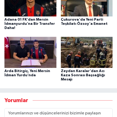
Adana 01 FK’dan Mersin
Çukurova'da Yeni Parti
İdmanyurdu’na Bir Transfer
Teşkilatı Özsoy'a Emanet
Daha!
Arda Bitirgiç, Yeni Mersin
Zeydan Karalar'dan Acı
İdman Yurdu’nda
Kaza Sonrası Başsağlığı
Mesajı
Yorumlar