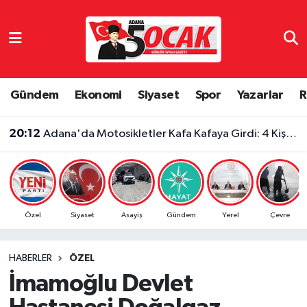
Asayiş
Adana Nöbetçi Eczaneler
Bilim & Teknoloji
Adana Hava Durumu
Gündem
Ekonomi
Siyaset
Spor
Yazarlar
R
Çevre
Adana Namaz Vakitleri
20:12
Adana'da Motosikletler Kafa Kafaya Girdi: 4 Kişi Yaralandı
Dünya
Adana Trafik Yoğunluk Haritası
Eğitim
Süper Lig Puan Durumu ve Fikstür
Özel
Siyaset
Asayiş
Gündem
Yerel
Çevre
Ekonomi
Tüm Manşetler
HABERLER
ÖZEL
Gündem
Son Dakika Haberleri
İmamoğlu Devlet
Haber Reklam
Haber Arşivi