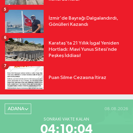
5
İzmir'de Bayrağı Dalgalandırdı,
Gönülleri Kazandı
6
Karataş’ta 21 Yıllık İşgal Yeniden
Hortladı: Mavi Yunus Sitesi’nde
Peşkeş İddiası!
7
Puan Silme Cezasına İtiraz
ADANA
08.08.2026
SONRAKI VAKTE KALAN
04:10:03