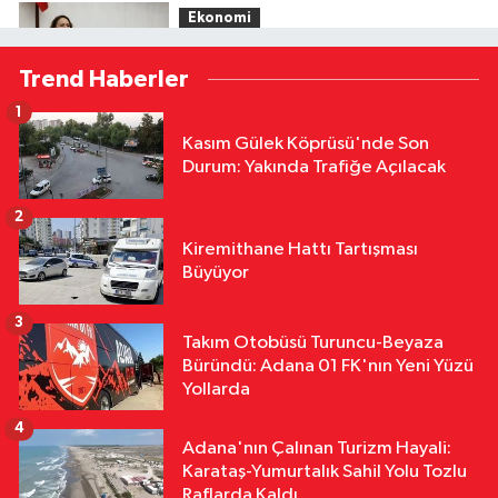
Ekonomi
10:51
Şevkin’den Çukurova Çiftçisi
Trend Haberler
İçin Acil Fiyat ve Kredi Çağrısı
1
Çevre
Kasım Gülek Köprüsü'nde Son
10:45
Adana’da Sıcak Hava Alarmı!
Durum: Yakında Trafiğe Açılacak
Termometreler 41’i Görecek
2
Kültür & Sanat
Kiremithane Hattı Tartışması
10:32
56 Yıllık Sinema Yolculuğu:
Büyüyor
Altın Koza’nın Adana’dan Dünyaya
Uzanan Hikâyesi
3
Takım Otobüsü Turuncu-Beyaza
Siyaset
Büründü: Adana 01 FK'nın Yeni Yüzü
10:24
Çocuklara Yönelik Yeni
Yollarda
Düzenleme Yasalaştı! Cezalarda
4
Önemli Değişiklik
Adana'nın Çalınan Turizm Hayali:
Karataş-Yumurtalık Sahil Yolu Tozlu
Raflarda Kaldı