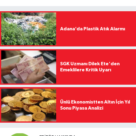
Adana’da Plastik Atık Alarmı
SGK Uzmanı Dilek Ete'den
Emeklilere Kritik Uyarı
Ünlü Ekonomistten Altın İçin Yıl
Sonu Piyasa Analizi