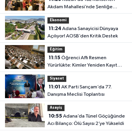
Akdam Mahallesi’nde Şenliğe
Dönüştü
Ekonomi
11:24
Adana Sanayicisi Dünyaya
Açılıyor! AOSB’den Kritik Destek
Eğitim
11:15
Öğrenci Affı Resmen
Yürürlükte: Kimler Yeniden Kayıt
Yaptırabilecek?
Siyaset
11:01
AK Parti Sarıçam’da 77.
Danışma Meclisi Toplantısı
Asayiş
10:55
Adana’da Tünel Göçüğünde
Acı Bilanço: Ölü Sayısı 2’ye Yükseldi