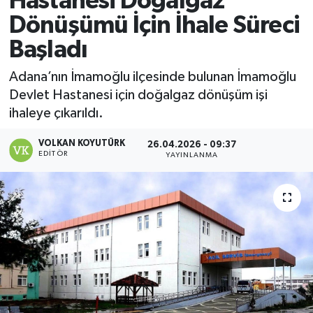
Hastanesi Doğalgaz
Dönüşümü İçin İhale Süreci
Magazin
Başladı
Özel
Adana’nın İmamoğlu ilçesinde bulunan İmamoğlu
Devlet Hastanesi için doğalgaz dönüşüm işi
Resmi İlanlar
ihaleye çıkarıldı.
Sağlık
VOLKAN KOYUTÜRK
26.04.2026 - 09:37
EDITÖR
YAYINLANMA
Siyaset
Spor
Yaşam
Yerel Yönetimler
Yurttan