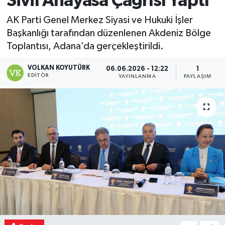
Sivil Anayasa Çağrısı Yaptı
Magazin
AK Parti Genel Merkez Siyasi ve Hukuki İşler
Başkanlığı tarafından düzenlenen Akdeniz Bölge
Özel
Toplantısı, Adana’da gerçekleştirildi.
VOLKAN KOYUTÜRK
Resmi İlanlar
06.06.2026 - 12:22
1
EDITÖR
YAYINLANMA
PAYLAŞIM
Sağlık
Siyaset
Spor
Yaşam
Yerel Yönetimler
Yurttan