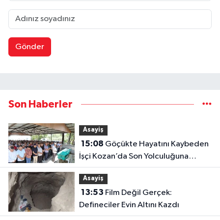
Gönder
Son Haberler
Asayiş
15:08
Göçükte Hayatını Kaybeden
İşçi Kozan’da Son Yolculuğuna
Uğurlandı
Asayiş
13:53
Film Değil Gerçek:
Defineciler Evin Altını Kazdı