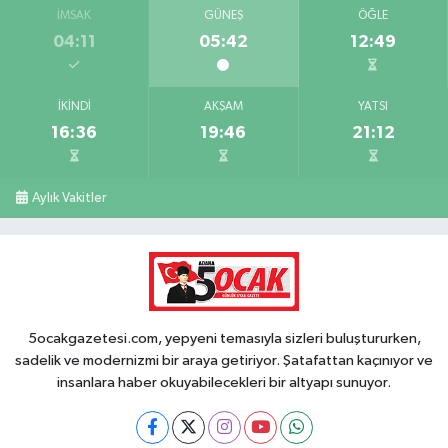
İMSAK
GÜNEŞ
ÖĞLE
04:11
05:42
12:49
İKINDI
AKŞAM
YATSI
16:36
19:46
21:12
Aylık Vakitler
5ocakgazetesi.com, yepyeni temasıyla sizleri buluştururken,
sadelik ve modernizmi bir araya getiriyor. Şatafattan kaçınıyor ve
insanlara haber okuyabilecekleri bir altyapı sunuyor.