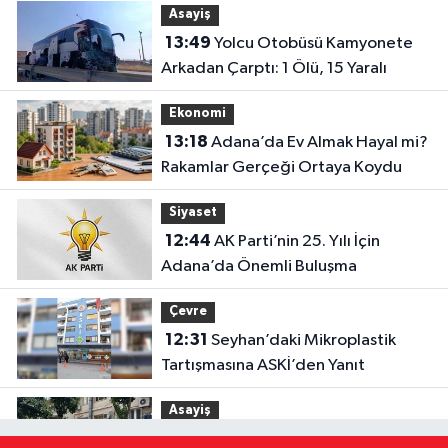
Asayiş
13:49
Yolcu Otobüsü Kamyonete
Arkadan Çarptı: 1 Ölü, 15 Yaralı
Ekonomi
13:18
Adana’da Ev Almak Hayal mi?
Rakamlar Gerçeği Ortaya Koydu
Siyaset
12:44
AK Parti’nin 25. Yılı İçin
Adana’da Önemli Buluşma
Çevre
12:31
Seyhan’daki Mikroplastik
Tartışmasına ASKİ’den Yanıt
Asayiş
12:27
Göçükte Hayatını Kaybeden