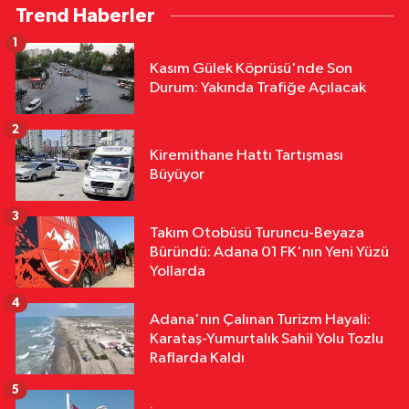
Trend Haberler
İşçinin Cenazesi Ailesine Teslim
Edildi
1
Yerel Yönetimler
Kasım Gülek Köprüsü'nde Son
12:16
Feke’de Mahalle Çalışmaları
Durum: Yakında Trafiğe Açılacak
Sahada İncelendi
2
Yerel Yönetimler
Kiremithane Hattı Tartışması
11:31
Yumurtalık’ta Yollar,
Büyüyor
Kaldırımlar ve Merdivenler
Yenileniyor
3
Takım Otobüsü Turuncu-Beyaza
Yerel Yönetimler
Büründü: Adana 01 FK'nın Yeni Yüzü
11:29
Kozan’da Yaz Konserleri
Yollarda
Akdam Mahallesi’nde Şenliğe
4
Dönüştü
Adana'nın Çalınan Turizm Hayali:
Karataş-Yumurtalık Sahil Yolu Tozlu
Raflarda Kaldı
5