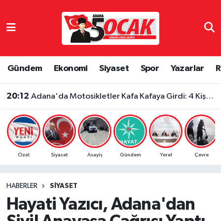
Asayiş
Adana Nöbetçi Eczaneler
Bilim & Teknoloji
Adana Hava Durumu
Gündem
Ekonomi
Siyaset
Spor
Yazarlar
R
Çevre
Adana Namaz Vakitleri
20:12
Adana'da Motosikletler Kafa Kafaya Girdi: 4 Kişi Yaralandı
Dünya
Adana Trafik Yoğunluk Haritası
Eğitim
Süper Lig Puan Durumu ve Fikstür
Özel
Siyaset
Asayiş
Gündem
Yerel
Çevre
Ekonomi
Tüm Manşetler
HABERLER
SIYASET
Gündem
Son Dakika Haberleri
Hayati Yazıcı, Adana'dan
Haber Reklam
Haber Arşivi