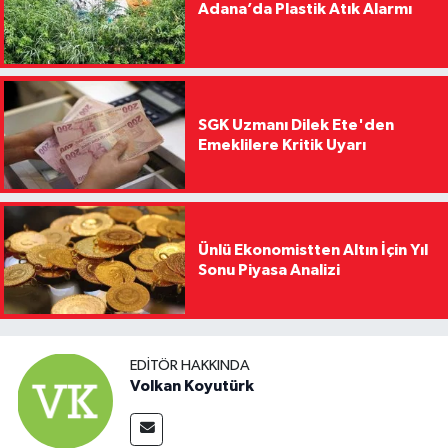
Adana’da Plastik Atık Alarmı
SGK Uzmanı Dilek Ete'den
Emeklilere Kritik Uyarı
Ünlü Ekonomistten Altın İçin Yıl
Sonu Piyasa Analizi
EDITÖR HAKKINDA
Volkan Koyutürk