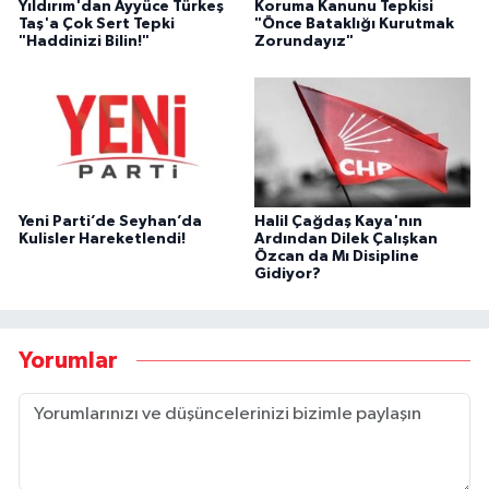
Yıldırım'dan Ayyüce Türkeş
Koruma Kanunu Tepkisi
Taş'a Çok Sert Tepki
"Önce Bataklığı Kurutmak
"Haddinizi Bilin!"
Zorundayız"
Yeni Parti’de Seyhan’da
Halil Çağdaş Kaya'nın
Kulisler Hareketlendi!
Ardından Dilek Çalışkan
Özcan da Mı Disipline
Gidiyor?
Yorumlar