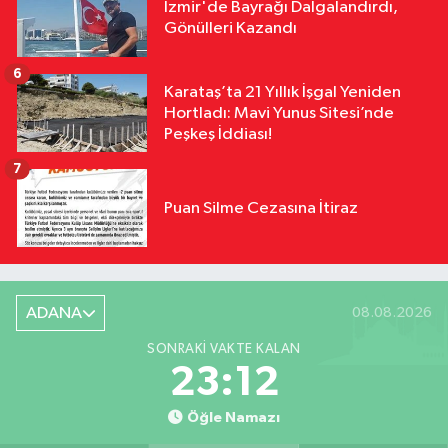
İzmir'de Bayrağı Dalgalandırdı,
Gönülleri Kazandı
6
Karataş’ta 21 Yıllık İşgal Yeniden
Hortladı: Mavi Yunus Sitesi’nde
Peşkeş İddiası!
7
Puan Silme Cezasına İtiraz
ADANA
08.08.2026
SONRAKI VAKTE KALAN
23:11
Öğle Namazı