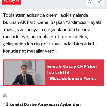
Paylaş
-
+
A
A
Toplantının açılışında önemli açıklamalarda
bulunan AK Parti Genel Başkan Yardımcısı Hayati
Yazıcı; yeni anayasa çalışmalarından terörle
mücadeleye, ana muhalefet partisindeki iç
çekişmelerden dış politikaya kadar birçok kritik
konuda net mesajlar verdi.
Emrah Kozay CHP’den
İstifa Etti!
“Mücadelemize Yeni
Parti Çatısı Altında
Devam Edeceğiz”
"Ülkemizi Darbe Anayasası Ayıbından