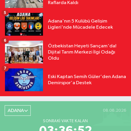
Raflarda Kaldı
5
Adana'nın 5 Kulübü Gelişim
Ligleri'nde Mücadele Edecek
6
Özbekistan Heyeti Sarıçam'da!
Dijital Tarım Merkezi İlgi Odağı
Oldu
7
Eski Kaptan Semih Güler'den Adana
Demirspor'a Destek
ADANA
08.08.2026
SONRAKI VAKTE KALAN
03:36:51