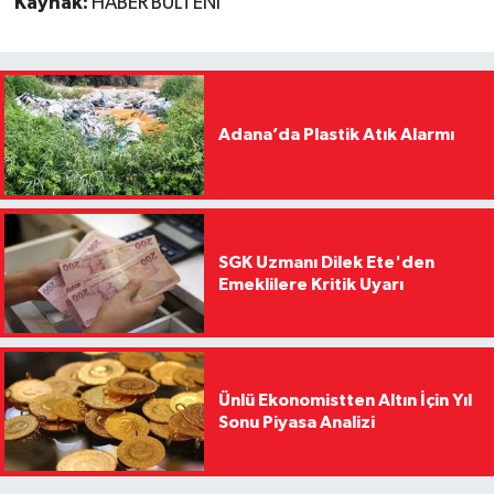
Kaynak:
HABER BÜLTENİ
Adana’da Plastik Atık Alarmı
SGK Uzmanı Dilek Ete'den
Emeklilere Kritik Uyarı
Ünlü Ekonomistten Altın İçin Yıl
Sonu Piyasa Analizi