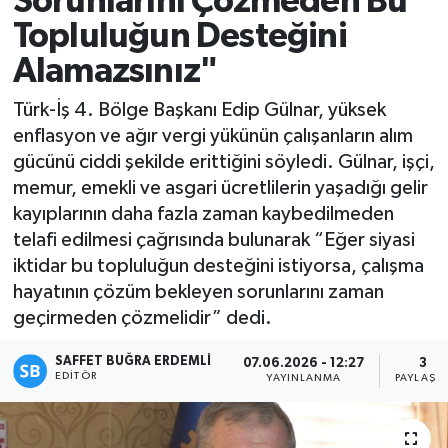
Sorunlarını Çözmeden Bu
Topluluğun Desteğini
Magazin
Alamazsınız"
Özel
Türk-İş 4. Bölge Başkanı Edip Gülnar, yüksek
enflasyon ve ağır vergi yükünün çalışanların alım
Resmi İlanlar
gücünü ciddi şekilde erittiğini söyledi. Gülnar, işçi,
memur, emekli ve asgari ücretlilerin yaşadığı gelir
Sağlık
kayıplarının daha fazla zaman kaybedilmeden
telafi edilmesi çağrısında bulunarak “Eğer siyasi
Siyaset
iktidar bu topluluğun desteğini istiyorsa, çalışma
hayatının çözüm bekleyen sorunlarını zaman
Spor
geçirmeden çözmelidir” dedi.
Yaşam
SAFFET BUĞRA ERDEMLI
07.06.2026 - 12:27
3
EDITÖR
YAYINLANMA
PAYLAŞI
Yerel Yönetimler
Yurttan