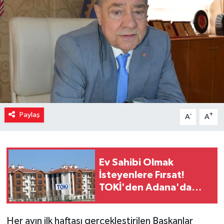
Paylaş
-
+
A
A
Ev Sahibi Olmak
İsteyenlere Fırsat!
TOKİ'den Adana'da
Büyük Satış
Her ayın ilk haftası gerçekleştirilen Başkanlar