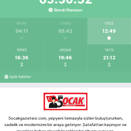
İkindi Namazı
İMSAK
GÜNEŞ
ÖĞLE
04:11
05:42
12:49
İKINDI
AKŞAM
YATSI
16:36
19:46
21:12
Aylık Vakitler
5ocakgazetesi.com, yepyeni temasıyla sizleri buluştururken,
sadelik ve modernizmi bir araya getiriyor. Şatafattan kaçınıyor ve