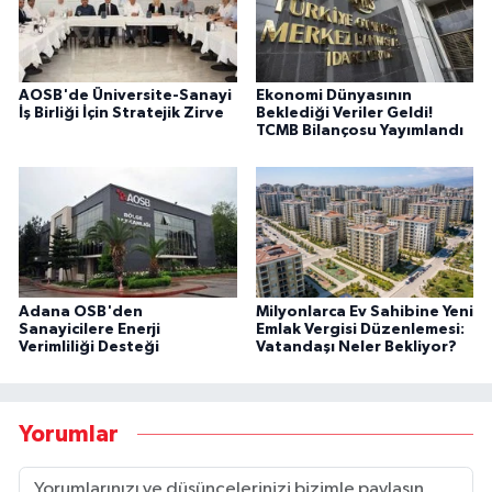
AOSB'de Üniversite-Sanayi
Ekonomi Dünyasının
İş Birliği İçin Stratejik Zirve
Beklediği Veriler Geldi!
TCMB Bilançosu Yayımlandı
Adana OSB'den
Milyonlarca Ev Sahibine Yeni
Sanayicilere Enerji
Emlak Vergisi Düzenlemesi:
Verimliliği Desteği
Vatandaşı Neler Bekliyor?
Yorumlar