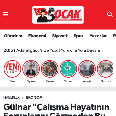
Asayiş
Adana Nöbetçi Eczaneler
Bilim & Teknoloji
Adana Hava Durumu
Gündem
Ekonomi
Siyaset
Spor
Yazarlar
R
Çevre
Adana Namaz Vakitleri
20:51
Adaletgücü'nde Yusuf Yürek İle Yola Devam
Dünya
Adana Trafik Yoğunluk Haritası
Eğitim
Süper Lig Puan Durumu ve Fikstür
Özel
Siyaset
Çevre
Yaşam
Asayiş
Ekonomi
Ekonomi
Tüm Manşetler
HABERLER
EKONOMI
Gündem
Son Dakika Haberleri
Gülnar "Çalışma Hayatının
Haber Reklam
Haber Arşivi