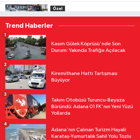
Şantiyesinde Göçük: İşçileri Toprak
Özel
Altında Kaldı!
12:02
Başkan Altıok Çalışmaları
Trend Haberler
Yerinde İnceledi: Yumurtalık'ta
Altyapı ve Ulaşım Seferberliği
1
Çevre
Kasım Gülek Köprüsü'nde Son
11:42
Adana'nın Kavurucu
Durum: Yakında Trafiğe Açılacak
Sıcağında İşçilerin Zorlu Asfalt
Mesaisi Sürüyor
2
Ekonomi
Kiremithane Hattı Tartışması
11:37
Doç. Dr. Ergül Halisçelik: Kamu
Büyüyor
Maliyesi Karmaşık ve Zor İzlenebilir
Bir Yapıya Dönüştü
3
Takım Otobüsü Turuncu-Beyaza
Ekonomi
Büründü: Adana 01 FK'nın Yeni Yüzü
11:30
ATÜ'de "Sunar Gastronomi
Yollarda
ve Mutfak Sanatları Akademisi"
4
Kuruluyor
Adana'nın Çalınan Turizm Hayali:
Karataş-Yumurtalık Sahil Yolu Tozlu