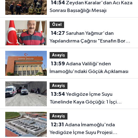
14:54
Zeydan Karalar'dan Acı Kaza
Sonrası Başsağlığı Mesajı
Özel
14:27
Saruhan Yağmur'dan
Yapılandırma Çağrısı "Esnafın Borç
Yükü Hafifletilmeli"
Asayiş
13:59
Adana Valiliği'nden
İmamoğlu'ndaki Göçük Açıklaması
Asayiş
13:54
Yedigöze İçme Suyu
Tünelinde Kaya Göçüğü: 1 İşçi
Hayatını Kaybetti, 1 İşçi Yaralandı
Asayiş
12:31
Adana İmamoğlu'nda
Yedigöze İçme Suyu Projesi