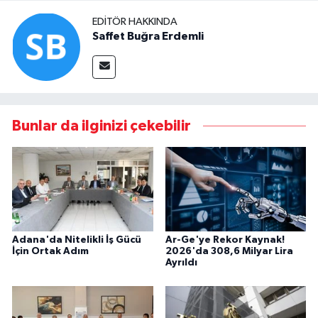
EDITÖR HAKKINDA
Saffet Buğra Erdemli
Bunlar da ilginizi çekebilir
Adana'da Nitelikli İş Gücü
Ar-Ge'ye Rekor Kaynak!
İçin Ortak Adım
2026'da 308,6 Milyar Lira
Ayrıldı