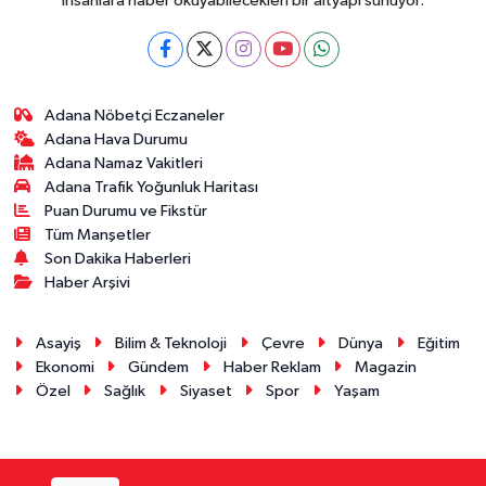
insanlara haber okuyabilecekleri bir altyapı sunuyor.
Adana Nöbetçi Eczaneler
Adana Hava Durumu
Adana Namaz Vakitleri
Adana Trafik Yoğunluk Haritası
Puan Durumu ve Fikstür
Tüm Manşetler
Son Dakika Haberleri
Haber Arşivi
Asayiş
Bilim & Teknoloji
Çevre
Dünya
Eğitim
Ekonomi
Gündem
Haber Reklam
Magazin
Özel
Sağlık
Siyaset
Spor
Yaşam