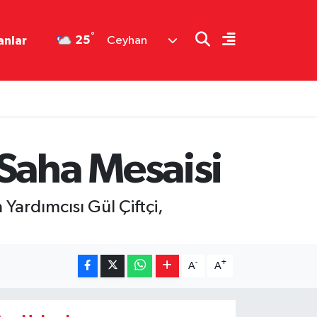
°
25
anlar
Ceyhan
 Saha Mesaisi
Yardımcısı Gül Çiftçi,
-
+
A
A