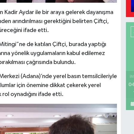
en Kadir Aydar ile bir araya gelerek dayanışma
den arındırılması gerektiğini belirten Çiftçi,
eceğini ifade etti.
itingi”ne de katılan Çiftçi, burada yaptığı
rına yönelik uygulamaların kabul edilemez
bırakılması çağrısında bulundu.
erkezi (Adana)’nde yerel basın temsilcileriyle
İM
04
lumlar için önemine dikkat çekerek yerel
rol oynadığını ifade etti.