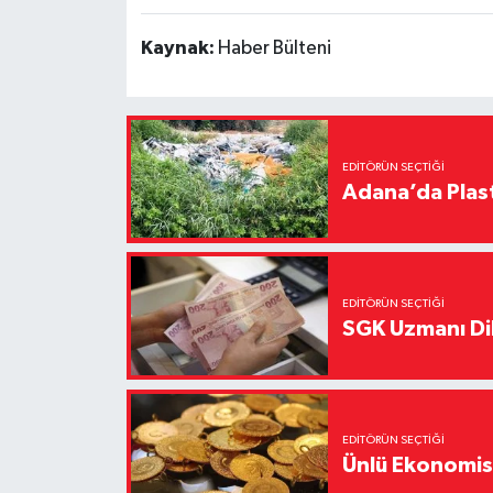
Kaynak:
Haber Bülteni
EDITÖRÜN SEÇTIĞI
Adana’da Plast
EDITÖRÜN SEÇTIĞI
SGK Uzmanı Dil
EDITÖRÜN SEÇTIĞI
Ünlü Ekonomistt