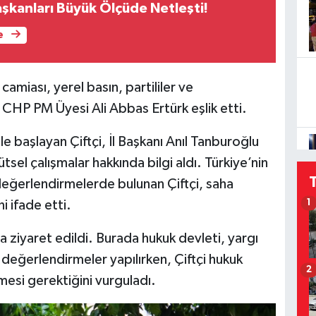
aşkanları Büyük Ölçüde Netleşti!
e
miası, yerel basın, partililer ve
e CHP PM Üyesi Ali Abbas Ertürk eşlik etti.
le başlayan Çiftçi, İl Başkanı Anıl Tanburoğlu
tsel çalışmalar hakkında bilgi aldı. Türkiye’nin
değerlendirmelerde bulunan Çiftçi, saha
1
i ifade etti.
iyaret edildi. Burada hukuk devleti, yargı
değerlendirmeler yapılırken, Çiftçi hukuk
2
mesi gerektiğini vurguladı.