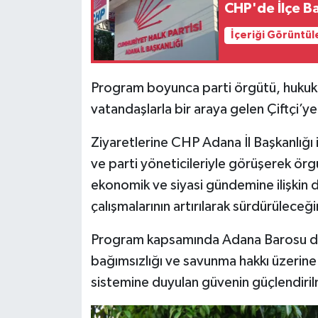
CHP'de İlçe B
İçeriği Görüntül
Program boyunca parti örgütü, hukuk ca
vatandaşlarla bir araya gelen Çiftçi’y
Ziyaretlerine CHP Adana İl Başkanlığı i
ve parti yöneticileriyle görüşerek örgü
ekonomik ve siyasi gündemine ilişkin 
çalışmalarının artırılarak sürdürüleceğin
Program kapsamında Adana Barosu da z
bağımsızlığı ve savunma hakkı üzerine 
sistemine duyulan güvenin güçlendiril