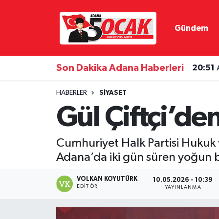
Gündem
Asayiş
Adana Nöbetçi Eczaneler
Bilim & Teknoloji
Adana Hava Durumu
Son Dakika Adana Haberleri
20:51
Çevre
Adana Namaz Vakitleri
HABERLER
SIYASET
Gül Çiftçi’d
Dünya
Adana Trafik Yoğunluk Haritası
Eğitim
Süper Lig Puan Durumu ve Fikstür
Cumhuriyet Halk Partisi Hukuk 
Adana’da iki gün süren yoğun b
Ekonomi
Tüm Manşetler
VOLKAN KOYUTÜRK
10.05.2026 - 10:39
Gündem
Son Dakika Haberleri
EDITÖR
YAYINLANMA
Haber Reklam
Haber Arşivi