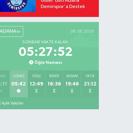
Güler'den Adana
Demirspor'a Destek
ADANA
08.08.2026
SONRAKI VAKTE KALAN
05:27:50
Öğle Namazı
SAK
GÜNEŞ
ÖĞLE
İKINDI
AKŞAM
YATSI
:11
05:42
12:49
16:36
19:46
21:12
Aylık Vakitler