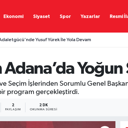
Ekonomi
Siyaset
Spor
Yazarlar
Resmi İl
Adaletgücü'nde Yusuf Yürek İle Yola Devam
en Adana’da Yoğun
ve Seçim İşlerinden Sorumlu Genel Başkan 
ir program gerçekleştirdi.
2
2 DK
PAYLAŞIM
OKUNMA SÜRESI