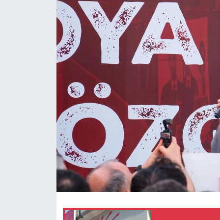
Magazin
Özel
Resmi İlanlar
Sağlık
Siyaset
Spor
Yaşam
Yerel Yönetimler
Yurttan