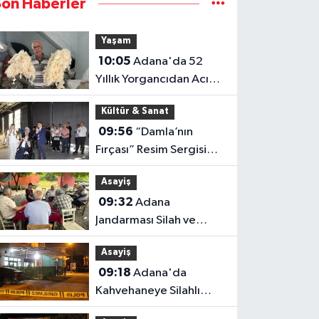
Son Haberler
Yaşam
10:05
Adana'da 52
Yıllık Yorgancıdan Acı
Reçete "Mesleğimiz
Kültür & Sanat
Yok Olma Noktasına
09:56
“Damla’nın
Geldi"
Fırçası” Resim Sergisi
Sanatseverlerden
Asayiş
Yoğun İlgi Gördü
09:32
Adana
Jandarması Silah ve
Bireysel Silahlanmaya
Asayiş
Karşı Sahada
09:18
Adana'da
Kahvehaneye Silahlı
Saldırı: 3 Yaralı