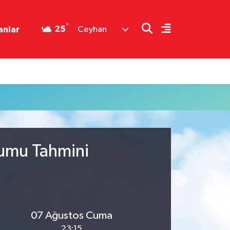
°
25
anlar
Ceyhan
rumu Tahmini
07 Ağustos Cuma
23:15