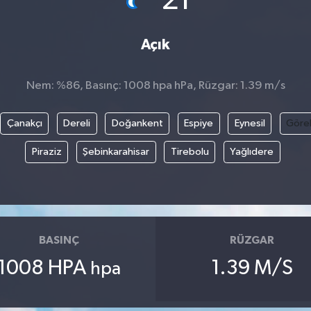
21
Açık
Nem: %86, Basınç: 1008 hpa hPa, Rüzgar: 1.39 m/s
Çanakçı
Dereli
Doğankent
Espiye
Eynesil
Göre
Piraziz
Şebinkarahisar
Tirebolu
Yağlıdere
BASINÇ
RÜZGAR
1008 HPA
1.39 M/S
hpa