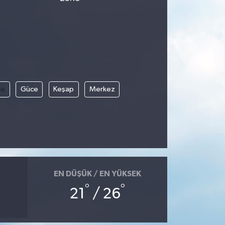
le
Güce
Keşap
Merkez
EN DÜŞÜK / EN YÜKSEK
°
°
21
/ 26