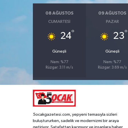
08 AĞUSTOS
09 AĞUSTOS
CUMARTESI
PAZAR
°
°
24
23
Güneşli
Güneşli
Nem: %77
Nem: %77
Rüzgar: 3.11 m/s
Rüzgar: 3.69 m/s
5ocakgazetesi.com, yepyeni temasıyla sizleri
buluştururken, sadelik ve modernizmi bir araya
getiriyor. Şatafattan kaçınıyor ve insanlara haber