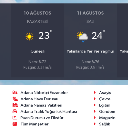
10 AĞUSTOS
11 AĞUSTOS
PAZARTESI
SALI
°
°
23
24
Güneşli
Yakınlarda Yer Yer Yağmur
Yakı
Nem: %72
Nem: %76
Rüzgar: 3.31 m/s
Rüzgar: 3.61 m/s
Adana Nöbetçi Eczaneler
Asayiş
Adana Hava Durumu
Çevre
Adana Namaz Vakitleri
Eğitim
Adana Trafik Yoğunluk Haritası
Gündem
Puan Durumu ve Fikstür
Magazin
Tüm Manşetler
Sağlık