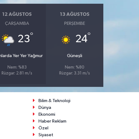
12 AĞUSTOS
13 AĞUSTOS
ÇARŞAMBA
PERŞEMBE
°
°
23
24
nlarda Yer Yer Yağmur
Güneşli
Nem: %83
Nem: %80
Rüzgar: 2.81 m/s
Rüzgar: 3.31 m/s
Bilim & Teknoloji
Dünya
Ekonomi
Haber Reklam
Özel
Siyaset