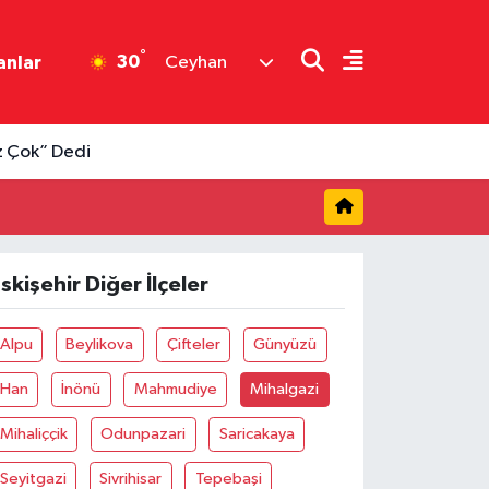
°
30
anlar
Ceyhan
z Çok” Dedi
skişehir Diğer İlçeler
Alpu
Beylikova
Çifteler
Günyüzü
Han
İnönü
Mahmudiye
Mihalgazi
Mihaliççik
Odunpazari
Saricakaya
Seyitgazi
Sivrihisar
Tepebaşi