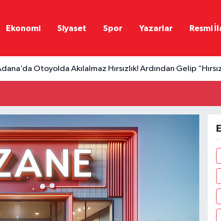
Ekonomi
Siyaset
Spor
Yazarlar
Resmi İl
dana’da Otoyolda Akılalmaz Hırsızlık! Ardından Gelip “Hırsı
E