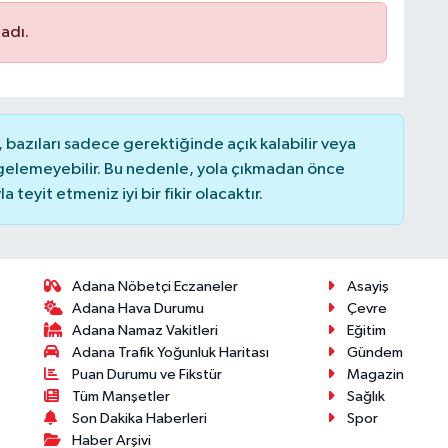
adı.
bazıları sadece gerektiğinde açık kalabilir veya
elemeyebilir. Bu nedenle, yola çıkmadan önce
teyit etmeniz iyi bir fikir olacaktır.
Adana Nöbetçi Eczaneler
Asayiş
Adana Hava Durumu
Çevre
Adana Namaz Vakitleri
Eğitim
Adana Trafik Yoğunluk Haritası
Gündem
Puan Durumu ve Fikstür
Magazin
Tüm Manşetler
Sağlık
Son Dakika Haberleri
Spor
Haber Arşivi