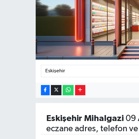
Magazin
Özel
Resmi İlanlar
Sağlık
Siyaset
Spor
Yaşam
Eskişehir
Mihalgazi
09 
Yerel Yönetimler
eczane adres, telefon ve
Yurttan