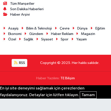
Tüm Manşetler
Son Dakika Haberleri
Haber Arşivi
Asayiş
Bilim & Teknoloji
Çevre
Dünya
Eğitim
Ekonomi
Gündem
Haber Reklam
Magazin
Özel
Sağlık
Siyaset
Spor
Yaşam
RSS
Copyright © 2025. Her hakkı saklıdır.
Haber Yazılımı:
TE Bilişim
En iyi site deneyimi sağlamak için çerezlerden
faydalanıyoruz. Detaylar için lütfen tıklayın.
Tamam