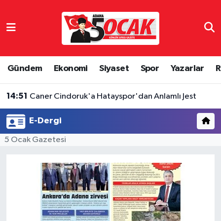
Asayiş
Hava Durumu
Bilim & Teknoloji
Trafik Durumu
Gündem
Ekonomi
Siyaset
Spor
Yazarlar
R
Çevre
Süper Lig Puan Durumu ve Fikstür
14:51
Caner Cindoruk'a Hatayspor'dan Anlamlı Jest
Dünya
Tüm Manşetler
E-Dergi
Eğitim
Son Dakika Haberleri
5 Ocak Gazetesi
Ekonomi
Haber Arşivi
Gündem
Haber Reklam