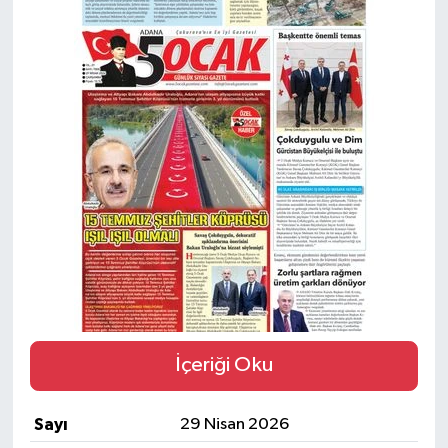
Magazin
Özel
Resmi İlanlar
Sağlık
Siyaset
Spor
Yaşam
İçeriği Oku
Yerel Yönetimler
Sayı
29 Nisan 2026
Yurttan