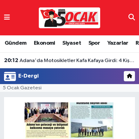
Asayiş
Adana Nöbetçi Eczaneler
Bilim & Teknoloji
Adana Hava Durumu
Gündem
Ekonomi
Siyaset
Spor
Yazarlar
R
Çevre
Adana Namaz Vakitleri
20:12
Adana'da Motosikletler Kafa Kafaya Girdi: 4 Kişi Yaralandı
Dünya
Adana Trafik Yoğunluk Haritası
E-Dergi
Eğitim
Süper Lig Puan Durumu ve Fikstür
5 Ocak Gazetesi
Ekonomi
Tüm Manşetler
Gündem
Son Dakika Haberleri
Haber Reklam
Haber Arşivi