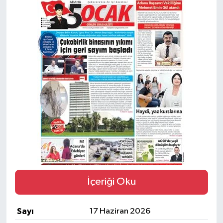
Magazin
Özel
Resmi İlanlar
Sağlık
Siyaset
Spor
Yaşam
İçeriği Oku
Yerel Yönetimler
Sayı
17 Haziran 2026
Yurttan