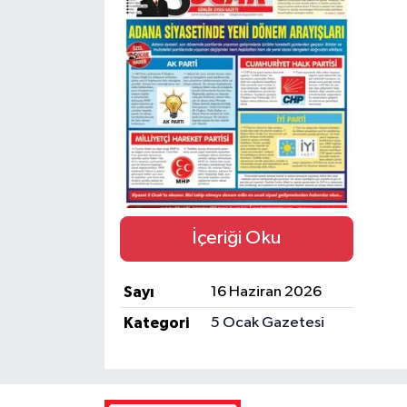
Magazin
Özel
Resmi İlanlar
Sağlık
Siyaset
İçeriği Oku
Spor
Sayı
16 Haziran 2026
Yaşam
Kategori
5 Ocak Gazetesi
Yerel Yönetimler
Yurttan