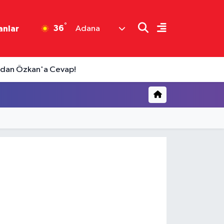
°
36
anlar
Adana
m'dan Özkan'a Cevap!