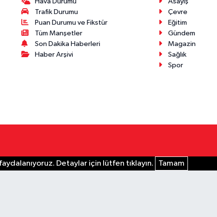
Hava Durumu
Asayiş
Trafik Durumu
Çevre
Puan Durumu ve Fikstür
Eğitim
Tüm Manşetler
Gündem
Son Dakika Haberleri
Magazin
Haber Arşivi
Sağlık
Spor
aydalanıyoruz. Detaylar için lütfen tıklayın.
Tamam