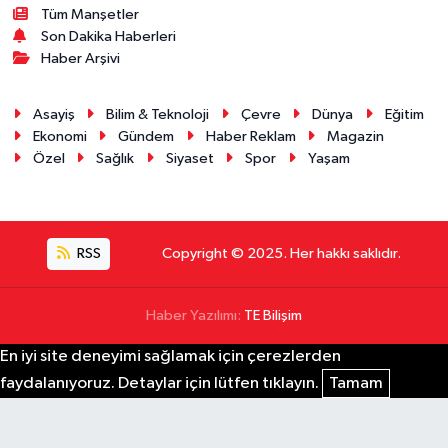
Tüm Manşetler
Son Dakika Haberleri
Haber Arşivi
Asayiş
Bilim & Teknoloji
Çevre
Dünya
Eğitim
Ekonomi
Gündem
Haber Reklam
Magazin
Özel
Sağlık
Siyaset
Spor
Yaşam
RSS
Copyright © 2025. Her hakkı saklıdır.
Haber Yazılımı:
TE Bilişim
En iyi site deneyimi sağlamak için çerezlerden
faydalanıyoruz. Detaylar için lütfen tıklayın.
Tamam