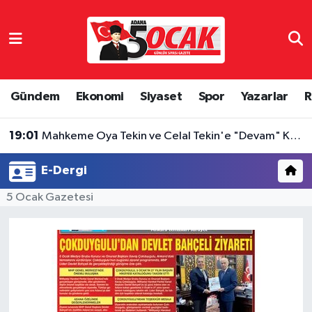
Asayiş
Hava Durumu
Bilim & Teknoloji
Trafik Durumu
Gündem
Ekonomi
Siyaset
Spor
Yazarlar
R
Çevre
Süper Lig Puan Durumu ve Fikstür
19:01
Mahkeme Oya Tekin ve Celal Tekin'e "Devam" Kararı Verdi
Dünya
Tüm Manşetler
E-Dergi
Eğitim
Son Dakika Haberleri
5 Ocak Gazetesi
Ekonomi
Haber Arşivi
Gündem
Haber Reklam