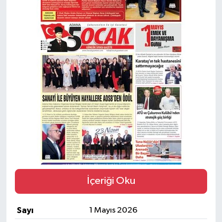
Magazin
Özel
Resmi İlanlar
Sağlık
Siyaset
Spor
Yaşam
İçeriği Oku
Yerel Yönetimler
Sayı
1 Mayıs 2026
Yurttan